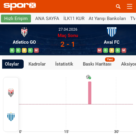
ANA SAYFA
İLK11 KUR
At Yarışı Bankoları
TV
Hızlı Erişim
27.04.2026
Maç Sonu
Atletico GO
Avai FC
2 - 1
G
G
B
G
M
M
G
B
G
M
Yeni
Olaylar
Kadrolar
İstatistik
Baskı Haritası
Aksiyon
0'
15'
30'