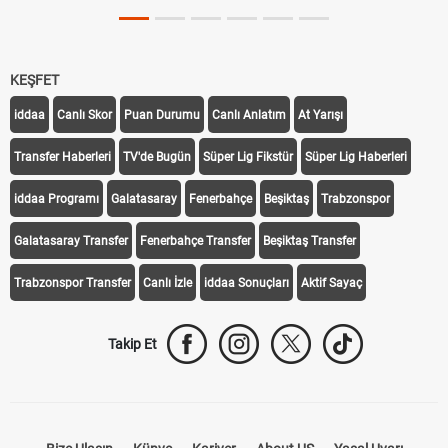
KEŞFET
iddaa
Canlı Skor
Puan Durumu
Canlı Anlatım
At Yarışı
Transfer Haberleri
TV'de Bugün
Süper Lig Fikstür
Süper Lig Haberleri
iddaa Programı
Galatasaray
Fenerbahçe
Beşiktaş
Trabzonspor
Galatasaray Transfer
Fenerbahçe Transfer
Beşiktaş Transfer
Trabzonspor Transfer
Canlı İzle
iddaa Sonuçları
Aktif Sayaç
Takip Et