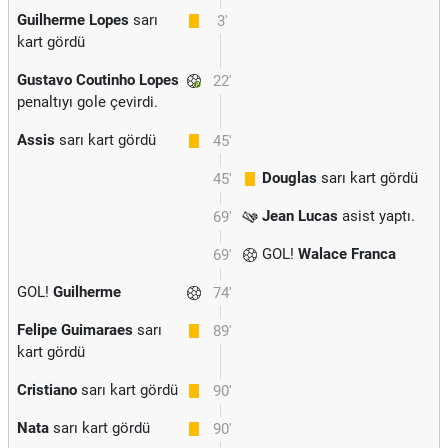
Guilherme Lopes
sarı
3'
kart gördü
Gustavo Coutinho Lopes
22'
penaltıyı gole çevirdi.
Assis
sarı kart gördü
45'
Douglas
sarı kart gördü
45'
Jean Lucas
asist yaptı.
69'
GOL!
Walace Franca
69'
GOL!
Guilherme
74'
Felipe Guimaraes
sarı
89'
kart gördü
Cristiano
sarı kart gördü
90'
Nata
sarı kart gördü
90'