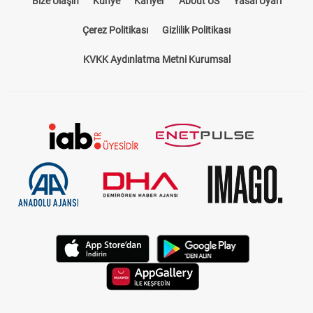
Bize Ulaşın
Künye
Kariyer
About US
Yasal Uyarı
Çerez Politikası
Gizlilik Politikası
KVKK Aydınlatma Metni Kurumsal