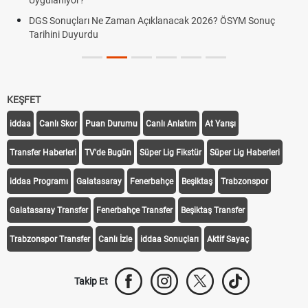
Uygulanıyor?
DGS Sonuçları Ne Zaman Açıklanacak 2026? ÖSYM Sonuç
Tarihini Duyurdu
KEŞFET
iddaa
Canlı Skor
Puan Durumu
Canlı Anlatım
At Yarışı
Transfer Haberleri
TV'de Bugün
Süper Lig Fikstür
Süper Lig Haberleri
iddaa Programı
Galatasaray
Fenerbahçe
Beşiktaş
Trabzonspor
Galatasaray Transfer
Fenerbahçe Transfer
Beşiktaş Transfer
Trabzonspor Transfer
Canlı İzle
iddaa Sonuçları
Aktif Sayaç
Takip Et