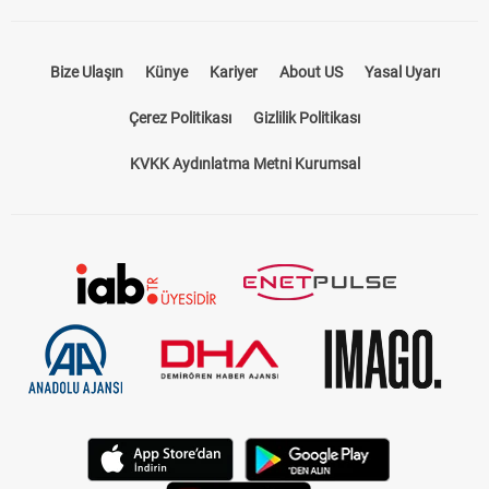
Bize Ulaşın
Künye
Kariyer
About US
Yasal Uyarı
Çerez Politikası
Gizlilik Politikası
KVKK Aydınlatma Metni Kurumsal