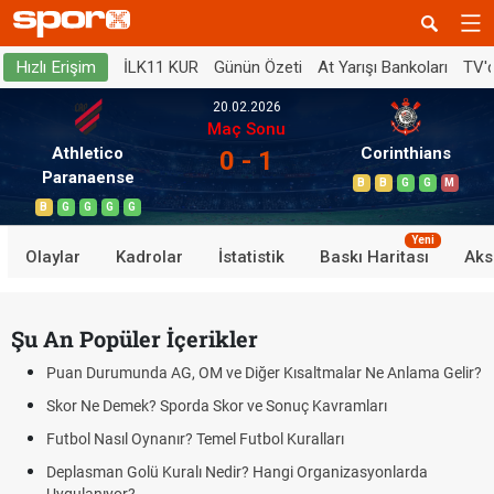
İLK11 KUR
Günün Özeti
At Yarışı Bankoları
TV'
Hızlı Erişim
20.02.2026
Maç Sonu
Athletico
Corinthians
0 - 1
Paranaense
B
B
G
G
M
B
G
G
G
G
Yeni
Olaylar
Kadrolar
İstatistik
Baskı Haritası
Aks
Şu An Popüler İçerikler
Puan Durumunda AG, OM ve Diğer Kısaltmalar Ne Anlama Gelir?
Skor Ne Demek? Sporda Skor ve Sonuç Kavramları
Futbol Nasıl Oynanır? Temel Futbol Kuralları
Deplasman Golü Kuralı Nedir? Hangi Organizasyonlarda