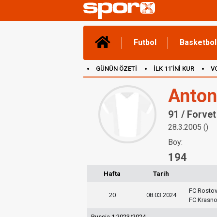
Futbol
Basketbol
GÜNÜN ÖZETİ
İLK 11'İNİ KUR
V
(YENİ) OYUNLAR
CANLI ANLATIM
Anton
91 / Forvet
28.3.2005 ()
Boy:
194
Hafta
Tarih
FC Rosto
20
08.03.2024
FC Krasn
Russia 1 2023/2024