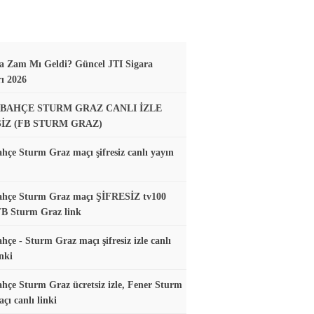
a Zam Mı Geldi? Güncel JTI Sigara
rı 2026
BAHÇE STURM GRAZ CANLI İZLE
SİZ (FB STURM GRAZ)
hçe Sturm Graz maçı şifresiz canlı yayın
ahçe Sturm Graz maçı ŞİFRESİZ tv100
FB Sturm Graz link
hçe - Sturm Graz maçı şifresiz izle canlı
nki
hçe Sturm Graz ücretsiz izle, Fener Sturm
çı canlı linki