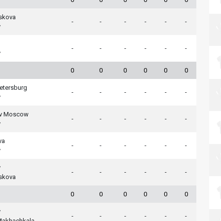
skova
-
-
-
-
-
-
v
-
-
-
-
-
-
v
0
0
0
0
0
0
Petersburg
-
-
-
-
-
-
v
v Moscow
-
-
-
-
-
-
v
va
-
-
-
-
-
-
v
v
-
-
-
-
-
-
skova
0
0
0
0
0
0
v
-
-
-
-
-
-
akhachkala