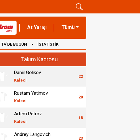
At Yarışı
Tümü
TV'DE BUGÜN
İSTATİSTİK
Takım Kadrosu
Daniil Golikov
22
Kaleci
Rustam Yatimov
28
Kaleci
Artem Petrov
18
Kaleci
Andrey Langovich
23