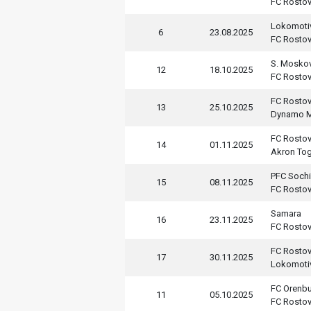
FC Rosto
Lokomoti
6
23.08.2025
FC Rosto
S. Mosko
12
18.10.2025
FC Rosto
FC Rosto
13
25.10.2025
Dynamo M
FC Rosto
14
01.11.2025
Akron Togl
PFC Sochi
15
08.11.2025
FC Rosto
Samara
16
23.11.2025
FC Rosto
FC Rosto
17
30.11.2025
Lokomoti
FC Orenb
11
05.10.2025
FC Rosto