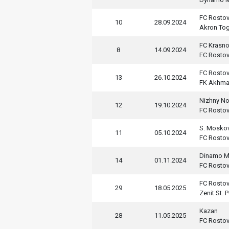
FC Rosto
10
28.09.2024
Akron Togl
FC Krasn
8
14.09.2024
FC Rosto
FC Rosto
13
26.10.2024
FK Akhma
Nizhny N
12
19.10.2024
FC Rosto
S. Mosko
11
05.10.2024
FC Rosto
Dinamo 
14
01.11.2024
FC Rosto
FC Rosto
29
18.05.2025
Zenit St. 
Kazan
28
11.05.2025
FC Rosto