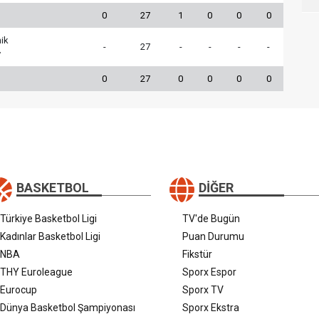
0
27
1
0
0
0
ik
-
27
-
-
-
-
v
0
27
0
0
0
0
BASKETBOL
DIĞER
Türkiye Basketbol Ligi
TV'de Bugün
Kadınlar Basketbol Ligi
Puan Durumu
NBA
Fikstür
THY Euroleague
Sporx Espor
Eurocup
Sporx TV
Dünya Basketbol Şampiyonası
Sporx Ekstra