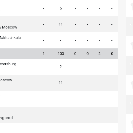
-
6
-
-
-
-
v
v
-
11
-
-
-
-
v Moscow
akhachkala
-
-
-
-
-
-
v
1
100
0
0
2
0
Petersburg
-
2
-
-
-
-
v
Moscow
-
11
-
-
-
-
v
v
-
-
-
-
-
-
v
-
-
-
-
-
-
ovgorod
-
-
-
-
-
-