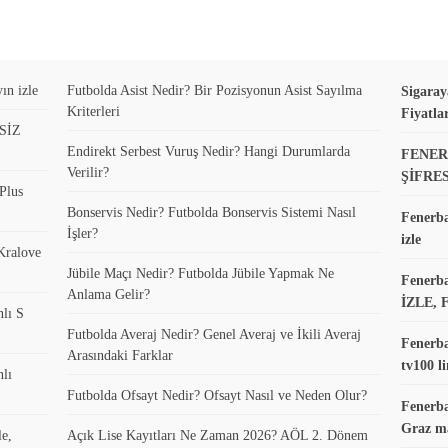
ın izle
Futbolda Asist Nedir? Bir Pozisyonun Asist Sayılma
Sigaray
Kriterleri
Fiyatla
ESİZ
Endirekt Serbest Vuruş Nedir? Hangi Durumlarda
FENER
Verilir?
ŞİFRE
Plus
Bonservis Nedir? Futbolda Bonservis Sistemi Nasıl
Fenerba
İşler?
izle
 Kralove
Jübile Maçı Nedir? Futbolda Jübile Yapmak Ne
Fenerb
Anlama Gelir?
İZLE, 
nlı S
Futbolda Averaj Nedir? Genel Averaj ve İkili Averaj
Fenerba
Arasındaki Farklar
tv100 li
nlı
Futbolda Ofsayt Nedir? Ofsayt Nasıl ve Neden Olur?
Fenerba
Graz ma
le,
Açık Lise Kayıtları Ne Zaman 2026? AÖL 2. Dönem