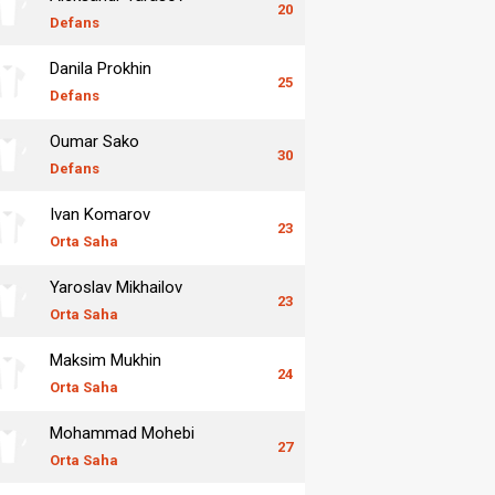
20
Defans
Danila Prokhin
25
Defans
Oumar Sako
30
Defans
Ivan Komarov
23
Orta Saha
Yaroslav Mikhailov
23
Orta Saha
Maksim Mukhin
24
Orta Saha
Mohammad Mohebi
27
Orta Saha