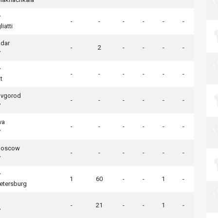
v
-
-
-
-
-
-
iatti
odar
-
2
-
-
-
-
v
v
-
-
-
-
-
-
t
ovgorod
-
-
-
-
-
-
v
va
-
-
-
-
-
-
v
Moscow
-
-
-
-
-
-
v
v
1
60
-
-
1
-
Petersburg
-
21
-
-
1
-
v