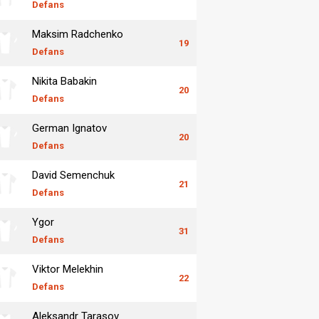
Defans
Maksim Radchenko
19
Defans
Nikita Babakin
20
Defans
German Ignatov
20
Defans
David Semenchuk
21
Defans
Ygor
31
Defans
Viktor Melekhin
22
Defans
Aleksandr Tarasov