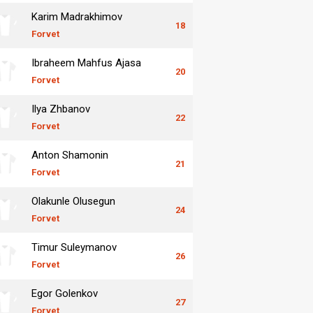
Karim Madrakhimov
18
Forvet
Ibraheem Mahfus Ajasa
20
Forvet
Ilya Zhbanov
22
Forvet
Anton Shamonin
21
Forvet
Olakunle Olusegun
24
Forvet
Timur Suleymanov
26
Forvet
Egor Golenkov
27
Forvet