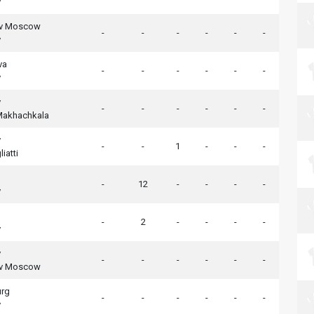
v
v Moscow
-
-
-
-
-
-
v
va
-
-
-
-
-
-
v
v
-
-
-
-
-
-
akhachkala
v
-
-
1
-
-
-
iatti
-
12
-
-
-
-
v
-
2
-
-
-
-
v
v
-
-
-
-
-
-
v Moscow
urg
-
-
-
-
-
-
v