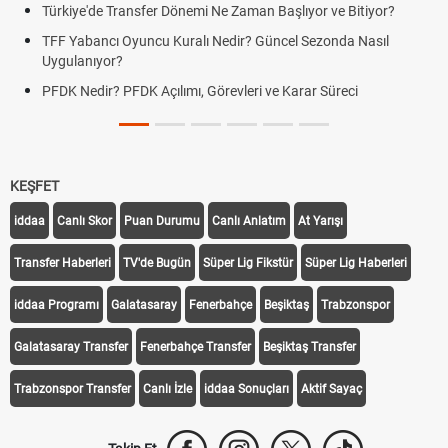
Türkiye'de Transfer Dönemi Ne Zaman Başlıyor ve Bitiyor?
TFF Yabancı Oyuncu Kuralı Nedir? Güncel Sezonda Nasıl
Uygulanıyor?
PFDK Nedir? PFDK Açılımı, Görevleri ve Karar Süreci
KEŞFET
iddaa
Canlı Skor
Puan Durumu
Canlı Anlatım
At Yarışı
Transfer Haberleri
TV'de Bugün
Süper Lig Fikstür
Süper Lig Haberleri
iddaa Programı
Galatasaray
Fenerbahçe
Beşiktaş
Trabzonspor
Galatasaray Transfer
Fenerbahçe Transfer
Beşiktaş Transfer
Trabzonspor Transfer
Canlı İzle
iddaa Sonuçları
Aktif Sayaç