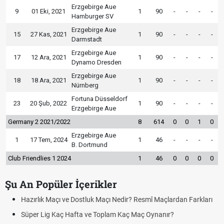
Erzgebirge Aue
9
01 Eki, 2021
1
90
-
-
-
-
Hamburger SV
Erzgebirge Aue
15
27 Kas, 2021
1
90
-
-
-
-
Darmstadt
Erzgebirge Aue
17
12 Ara, 2021
1
90
-
-
-
-
Dynamo Dresden
Erzgebirge Aue
18
18 Ara, 2021
1
90
-
-
-
-
Nürnberg
Fortuna Düsseldorf
23
20 Şub, 2022
1
90
-
-
-
-
Erzgebirge Aue
Germany 2 2021/2022
8
614
0
0
1
0
Erzgebirge Aue
1
17 Tem, 2024
1
46
-
-
-
-
B. Dortmund
Club Friendlies 1 2024
1
46
0
0
0
0
Şu An Popüler İçerikler
Hazırlık Maçı ve Dostluk Maçı Nedir? Resmî Maçlardan Farkları
Süper Lig Kaç Hafta ve Toplam Kaç Maç Oynanır?