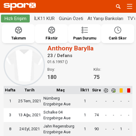
İLK11 KUR
Günün Özeti
At Yarışı Bankoları
TV'
Hızlı Erişim
Takımım
Fikstür
Puan Durumu
Canlı Skor
Anthony Barylla
23 / Defans
01.6.1997 ()
Boy:
Kilo:
180
75
Hafta
Tarih
Maç
İlk11
Süre
Nürnberg
1
25 Tem, 2021
1
-
-
-
-
-
Erzgebirge Aue
Schalke 04
3
13 Ağu, 2021
1
74
-
-
-
-
Erzgebirge Aue
Jahn Regensburg
8
24 Eyl, 2021
1
90
-
-
1
-
Erzgebirge Aue