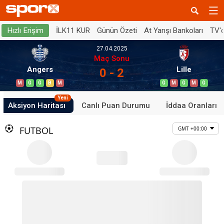
İLK11 KUR
Günün Özeti
At Yarışı Bankoları
TV'
Hızlı Erişim
27.04.2025
Maç Sonu
Angers
Lille
0 - 2
M
G
G
B
M
G
M
G
M
G
Yeni
Aksiyon Haritası
Canlı Puan Durumu
İddaa Oranları
FUTBOL
GMT +00:00