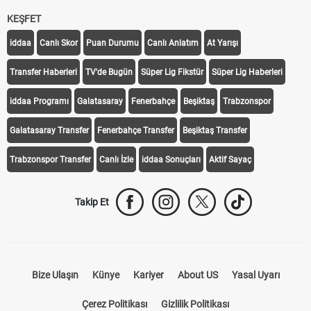
KEŞFET
iddaa
Canlı Skor
Puan Durumu
Canlı Anlatım
At Yarışı
Transfer Haberleri
TV'de Bugün
Süper Lig Fikstür
Süper Lig Haberleri
iddaa Programı
Galatasaray
Fenerbahçe
Beşiktaş
Trabzonspor
Galatasaray Transfer
Fenerbahçe Transfer
Beşiktaş Transfer
Trabzonspor Transfer
Canlı İzle
iddaa Sonuçları
Aktif Sayaç
Takip Et
Bize Ulaşın
Künye
Kariyer
About US
Yasal Uyarı
Çerez Politikası
Gizlilik Politikası