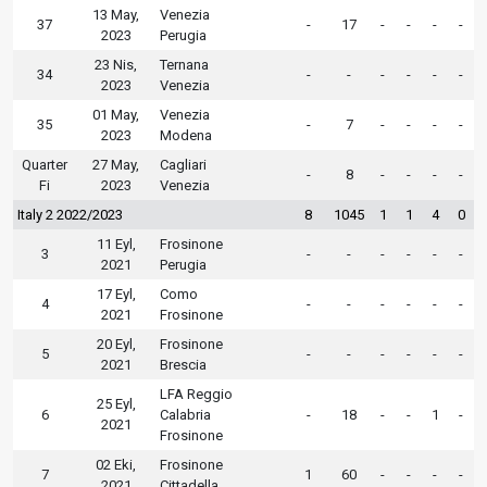
13 May,
Venezia
37
-
17
-
-
-
-
2023
Perugia
23 Nis,
Ternana
34
-
-
-
-
-
-
2023
Venezia
01 May,
Venezia
35
-
7
-
-
-
-
2023
Modena
Quarter
27 May,
Cagliari
-
8
-
-
-
-
Fi
2023
Venezia
Italy 2 2022/2023
8
1045
1
1
4
0
11 Eyl,
Frosinone
3
-
-
-
-
-
-
2021
Perugia
17 Eyl,
Como
4
-
-
-
-
-
-
2021
Frosinone
20 Eyl,
Frosinone
5
-
-
-
-
-
-
2021
Brescia
LFA Reggio
25 Eyl,
6
Calabria
-
18
-
-
1
-
2021
Frosinone
02 Eki,
Frosinone
7
1
60
-
-
-
-
2021
Cittadella