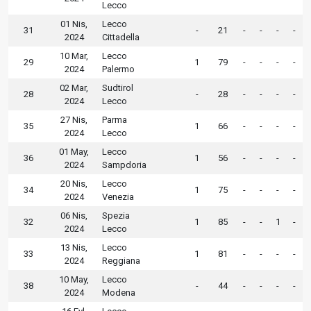
Lecco
01 Nis,
Lecco
31
-
21
-
-
-
-
2024
Cittadella
10 Mar,
Lecco
29
1
79
-
-
-
-
2024
Palermo
02 Mar,
Sudtirol
28
-
28
-
-
-
-
2024
Lecco
27 Nis,
Parma
35
1
66
-
-
-
-
2024
Lecco
01 May,
Lecco
36
1
56
-
-
-
-
2024
Sampdoria
20 Nis,
Lecco
34
1
75
-
-
-
-
2024
Venezia
06 Nis,
Spezia
32
1
85
-
-
1
-
2024
Lecco
13 Nis,
Lecco
33
1
81
-
-
-
-
2024
Reggiana
10 May,
Lecco
38
-
44
-
-
-
-
2024
Modena