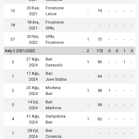
20 Kas,
Frosinone
13
-
19
-
-
-
-
2021
Lecce
18 Ara,
Frosinone
18
-
-
-
-
-
-
2021
SPAL
30 Nis,
SPAL
37
1
75
-
-
-
-
2022
Frosinone
Italy 2 2021/2022
2
172
0
0
1
0
27 Ağu,
Bari
3
1
90
-
-
1
-
2024
Sassuolo
17 Ağu,
Bari
1
-
44
-
-
-
-
2024
Juve Stabia
23 Ağu,
Modena
2
1
58
1
-
-
-
2024
Bari
14 Eyl,
Bari
5
-
38
-
-
-
-
2024
Mantova
31 Ağu,
Sampdoria
4
1
63
-
-
-
-
2024
Bari
28 Eyl,
Bari
7
-
-
-
-
-
-
2024
Cosenza