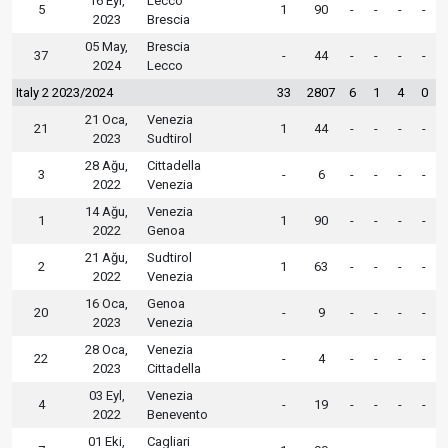
16 Eyl,
Lecco
5
1
90
-
-
-
-
2023
Brescia
05 May,
Brescia
37
-
44
-
-
-
-
2024
Lecco
Italy 2 2023/2024
33
2807
6
1
4
0
21 Oca,
Venezia
21
1
44
-
-
-
-
2023
Sudtirol
28 Ağu,
Cittadella
3
-
6
-
-
-
-
2022
Venezia
14 Ağu,
Venezia
1
1
90
-
-
-
-
2022
Genoa
21 Ağu,
Sudtirol
2
1
63
-
-
-
-
2022
Venezia
16 Oca,
Genoa
20
-
9
-
-
-
-
2023
Venezia
28 Oca,
Venezia
22
-
4
-
-
-
-
2023
Cittadella
03 Eyl,
Venezia
4
-
19
-
-
-
-
2022
Benevento
01 Eki,
Cagliari