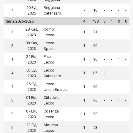
20 Eyl,
Reggiana
4
-
10
-
-
-
-
2025
Catanzaro
Italy 2 2025/2026
4
438
3
1
0
0
28 Kas,
Como
3
1
71
-
-
-
-
2023
Lecco
08 Kas,
Lecco
2
1
90
-
-
-
-
2023
Spezia
24 Eki,
Pisa
1
1
90
-
-
1
-
2023
Lecco
03 Eyl,
Lecco
4
1
85
1
-
-
-
2023
Catanzaro
26 Eyl,
Lecco
7
1
90
-
-
-
-
2023
Union Brescia
01 Eki,
Cittadella
8
1
66
-
-
1
-
2023
Lecco
07 Eki,
Cosenza
9
1
90
-
-
-
-
2023
Lecco
23 Eyl,
Modena
6
1
53
-
-
-
-
2023
Lecco