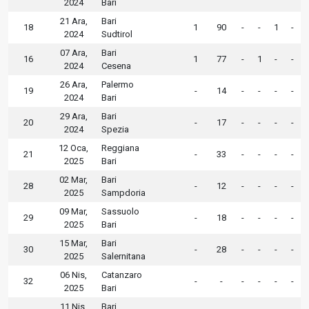
2024
Bari
21 Ara,
Bari
18
1
90
-
-
1
-
2024
Sudtirol
07 Ara,
Bari
16
1
77
-
1
-
-
2024
Cesena
26 Ara,
Palermo
19
-
14
-
-
-
-
2024
Bari
29 Ara,
Bari
20
-
17
-
-
-
-
2024
Spezia
12 Oca,
Reggiana
21
-
33
-
-
-
-
2025
Bari
02 Mar,
Bari
28
-
12
-
-
-
-
2025
Sampdoria
09 Mar,
Sassuolo
29
-
18
-
-
-
-
2025
Bari
15 Mar,
Bari
30
-
28
-
-
-
-
2025
Salernitana
06 Nis,
Catanzaro
32
-
-
-
-
-
-
2025
Bari
11 Nis,
Bari