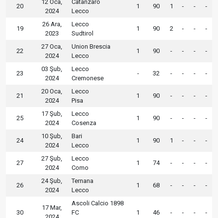
12 Oca,
Catanzaro
20
1
90
1
-
-
-
2024
Lecco
26 Ara,
Lecco
19
1
90
2
-
-
-
2023
Sudtirol
27 Oca,
Union Brescia
22
1
90
-
-
-
-
2024
Lecco
03 Şub,
Lecco
23
-
32
-
-
-
-
2024
Cremonese
20 Oca,
Lecco
21
1
90
-
-
-
-
2024
Pisa
17 Şub,
Lecco
25
1
90
-
-
-
-
2024
Cosenza
10 Şub,
Bari
24
1
90
1
-
-
-
2024
Lecco
27 Şub,
Lecco
27
1
74
-
-
-
-
2024
Como
24 Şub,
Ternana
26
1
68
-
-
-
-
2024
Lecco
Ascoli Calcio 1898
17 Mar,
30
FC
1
46
-
-
-
-
2024