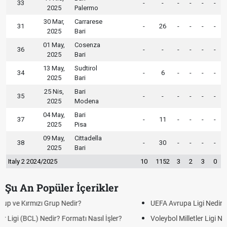
33
-
-
-
-
-
-
2025
Palermo
30 Mar,
Carrarese
31
-
26
-
-
-
-
2025
Bari
01 May,
Cosenza
36
-
-
-
-
-
-
2025
Bari
13 May,
Sudtirol
34
-
6
-
-
-
-
2025
Bari
25 Nis,
Bari
35
-
-
-
-
-
-
2025
Modena
04 May,
Bari
37
-
11
-
-
-
-
2025
Pisa
09 May,
Cittadella
38
-
30
-
-
-
-
2025
Bari
Italy 2 2024/2025
10
1152
3
2
3
0
Şu An Popüler İçerikler
UEFA Avrupa Ligi Nedir? Turnuva Formatı Nasıl İşler?
Voleybol Milletler Ligi Nedir? Formatı ve Puanlama Sistemi