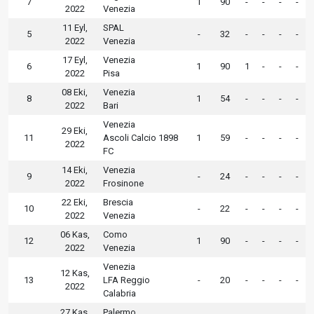
7
1
90
-
-
-
-
2022
Venezia
11 Eyl,
SPAL
5
-
32
-
-
-
-
2022
Venezia
17 Eyl,
Venezia
6
1
90
1
-
-
-
2022
Pisa
08 Eki,
Venezia
8
1
54
-
-
-
-
2022
Bari
Venezia
29 Eki,
11
Ascoli Calcio 1898
1
59
-
-
-
-
2022
FC
14 Eki,
Venezia
9
-
24
-
-
-
-
2022
Frosinone
22 Eki,
Brescia
10
-
22
-
-
-
-
2022
Venezia
06 Kas,
Como
12
1
90
-
-
-
-
2022
Venezia
Venezia
12 Kas,
13
LFA Reggio
-
20
-
-
-
-
2022
Calabria
27 Kas,
Palermo