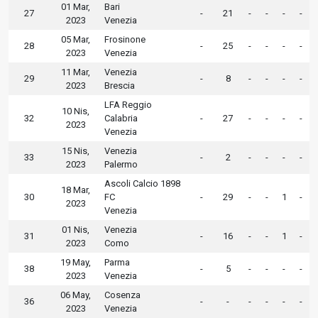
01 Mar,
Bari
27
-
21
-
-
-
-
2023
Venezia
05 Mar,
Frosinone
28
-
25
-
-
-
-
2023
Venezia
11 Mar,
Venezia
29
-
8
-
-
-
-
2023
Brescia
LFA Reggio
10 Nis,
32
Calabria
-
27
-
-
-
-
2023
Venezia
15 Nis,
Venezia
33
-
2
-
-
-
-
2023
Palermo
Ascoli Calcio 1898
18 Mar,
30
FC
-
29
-
-
1
-
2023
Venezia
01 Nis,
Venezia
31
-
16
-
-
1
-
2023
Como
19 May,
Parma
38
-
5
-
-
-
-
2023
Venezia
06 May,
Cosenza
36
-
-
-
-
-
-
2023
Venezia