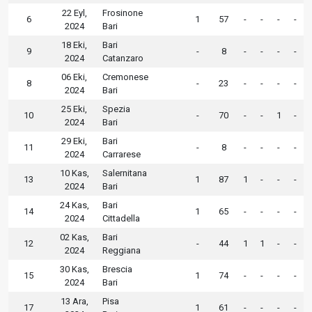
22 Eyl,
Frosinone
6
1
57
-
-
-
-
2024
Bari
18 Eki,
Bari
9
-
8
-
-
-
-
2024
Catanzaro
06 Eki,
Cremonese
8
-
23
-
-
-
-
2024
Bari
25 Eki,
Spezia
10
-
70
-
-
1
-
2024
Bari
29 Eki,
Bari
11
-
8
-
-
-
-
2024
Carrarese
10 Kas,
Salernitana
13
1
87
1
-
-
-
2024
Bari
24 Kas,
Bari
14
1
65
-
-
-
-
2024
Cittadella
02 Kas,
Bari
12
-
44
1
1
-
-
2024
Reggiana
30 Kas,
Brescia
15
1
74
-
-
-
-
2024
Bari
13 Ara,
Pisa
17
1
61
-
-
-
-