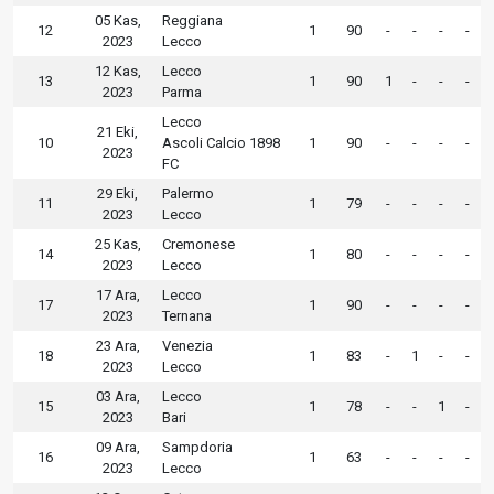
05 Kas,
Reggiana
12
1
90
-
-
-
-
2023
Lecco
12 Kas,
Lecco
13
1
90
1
-
-
-
2023
Parma
Lecco
21 Eki,
10
Ascoli Calcio 1898
1
90
-
-
-
-
2023
FC
29 Eki,
Palermo
11
1
79
-
-
-
-
2023
Lecco
25 Kas,
Cremonese
14
1
80
-
-
-
-
2023
Lecco
17 Ara,
Lecco
17
1
90
-
-
-
-
2023
Ternana
23 Ara,
Venezia
18
1
83
-
1
-
-
2023
Lecco
03 Ara,
Lecco
15
1
78
-
-
1
-
2023
Bari
09 Ara,
Sampdoria
16
1
63
-
-
-
-
2023
Lecco