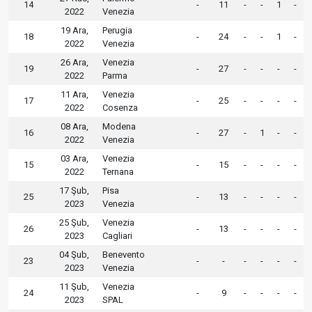
14
-
11
-
-
1
-
2022
Venezia
19 Ara,
Perugia
18
-
24
-
-
1
-
2022
Venezia
26 Ara,
Venezia
19
-
27
-
-
-
-
2022
Parma
11 Ara,
Venezia
17
-
25
-
-
-
-
2022
Cosenza
08 Ara,
Modena
16
-
27
-
1
-
-
2022
Venezia
03 Ara,
Venezia
15
-
15
-
-
-
-
2022
Ternana
17 Şub,
Pisa
25
-
13
-
-
-
-
2023
Venezia
25 Şub,
Venezia
26
-
13
-
-
-
-
2023
Cagliari
04 Şub,
Benevento
23
-
-
-
-
-
-
2023
Venezia
11 Şub,
Venezia
24
-
9
-
-
-
-
2023
SPAL