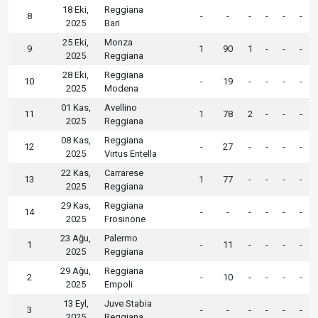
18 Eki,
Reggiana
8
-
-
-
-
-
-
2025
Bari
25 Eki,
Monza
9
1
90
1
-
-
-
2025
Reggiana
28 Eki,
Reggiana
10
-
19
-
-
-
-
2025
Modena
01 Kas,
Avellino
11
1
78
2
-
-
-
2025
Reggiana
08 Kas,
Reggiana
12
-
27
-
-
-
-
2025
Virtus Entella
22 Kas,
Carrarese
13
1
77
-
-
-
-
2025
Reggiana
29 Kas,
Reggiana
14
-
-
-
-
-
-
2025
Frosinone
23 Ağu,
Palermo
1
-
11
-
-
-
-
2025
Reggiana
29 Ağu,
Reggiana
2
-
10
-
-
-
-
2025
Empoli
13 Eyl,
Juve Stabia
3
-
-
-
-
-
-
2025
Reggiana