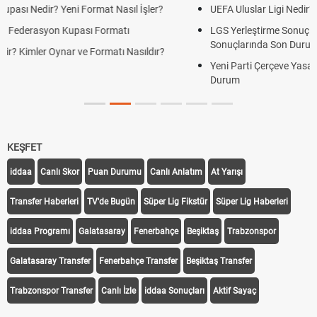
UEFA Uluslar Ligi Nedir? Formatı ve Lig Sistemi Nasıl İşler?
LGS Yerleştirme Sonuçları Açıklandı mı? 2026 Lise Yerleştirme
Sonuçlarında Son Durum
Yeni Parti Çerçeve Yasaya İmza Attı mı? Çerçeve Yasa Son
Durum
KEŞFET
iddaa
Canlı Skor
Puan Durumu
Canlı Anlatım
At Yarışı
Transfer Haberleri
TV'de Bugün
Süper Lig Fikstür
Süper Lig Haberleri
iddaa Programı
Galatasaray
Fenerbahçe
Beşiktaş
Trabzonspor
Galatasaray Transfer
Fenerbahçe Transfer
Beşiktaş Transfer
Trabzonspor Transfer
Canlı İzle
iddaa Sonuçları
Aktif Sayaç