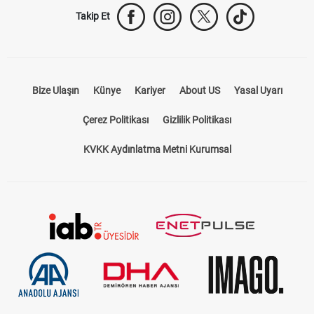
Takip Et
Bize Ulaşın
Künye
Kariyer
About US
Yasal Uyarı
Çerez Politikası
Gizlilik Politikası
KVKK Aydınlatma Metni Kurumsal