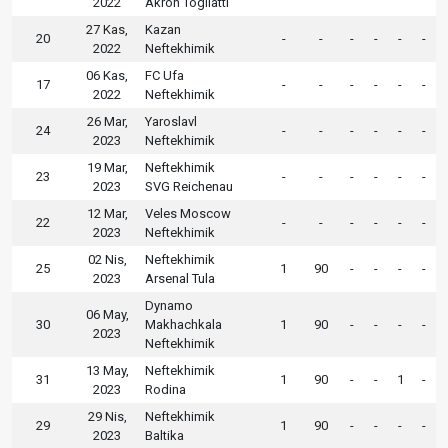
2022
Akron Togliatti
27 Kas,
Kazan
20
-
-
-
-
-
-
2022
Neftekhimik
06 Kas,
FC Ufa
17
-
-
-
-
-
-
2022
Neftekhimik
26 Mar,
Yaroslavl
24
-
-
-
-
-
-
2023
Neftekhimik
19 Mar,
Neftekhimik
23
-
-
-
-
-
-
2023
SVG Reichenau
12 Mar,
Veles Moscow
22
-
-
-
-
-
-
2023
Neftekhimik
02 Nis,
Neftekhimik
25
1
90
-
-
-
-
2023
Arsenal Tula
Dynamo
06 May,
30
Makhachkala
1
90
-
-
-
-
2023
Neftekhimik
13 May,
Neftekhimik
31
1
90
-
-
1
-
2023
Rodina
29 Nis,
Neftekhimik
29
1
90
-
-
-
-
2023
Baltika