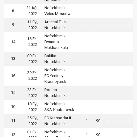
21 Ağu,
Neftekhimik
6
-
-
-
-
-
-
2022
Veles Moscow
11 Eyl,
Arsenal Tula
9
-
-
-
-
-
-
2022
Neftekhimik
Neftekhimik
16 Eki,
14
Dynamo
-
-
-
-
-
-
2022
Makhachkala
09 Eki,
Baltika
13
-
-
-
-
-
-
2022
Neftekhimik
Neftekhimik
29 Eki,
16
FC Yenisey
-
-
-
-
-
-
2022
Krasnoyarsk
23 Eki,
Rodina
15
-
-
-
-
-
-
2022
Neftekhimik
18 Eyl,
Neftekhimik
10
-
-
-
-
-
-
2022
SKA-Khabarovsk
25 Eyl,
FC Krasnodar II
11
1
90
-
-
-
-
2022
Neftekhimik
01 Eki,
Neftekhimik
12
1
90
-
-
-
-