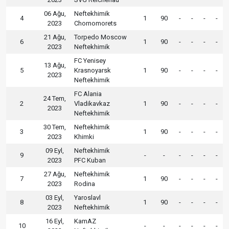
06 Ağu,
Neftekhimik
4
1
90
-
-
-
-
2023
Chornomorets
21 Ağu,
Torpedo Moscow
6
1
90
-
-
-
-
2023
Neftekhimik
FC Yenisey
13 Ağu,
5
Krasnoyarsk
1
90
-
-
-
-
2023
Neftekhimik
FC Alania
24 Tem,
2
Vladikavkaz
1
90
-
-
-
-
2023
Neftekhimik
30 Tem,
Neftekhimik
3
1
90
-
-
-
-
2023
Khimki
09 Eyl,
Neftekhimik
9
-
-
-
-
-
-
2023
PFC Kuban
27 Ağu,
Neftekhimik
7
1
90
-
-
-
-
2023
Rodina
03 Eyl,
Yaroslavl
8
1
90
-
-
-
-
2023
Neftekhimik
16 Eyl,
KamAZ
10
-
-
-
-
-
-