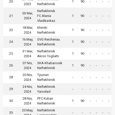
20
1
90
-
-
-
-
2023
Neftekhimik
Neftekhimik
03 Mar,
21
FC Alania
1
90
-
-
-
-
2024
Vladikavkaz
18 Mar,
Khimki
23
1
90
-
-
-
-
2024
Neftekhimik
16 May,
SVG Reichenau
24
1
90
-
-
-
-
2024
Neftekhimik
31 Mar,
Neftekhimik
25
1
90
-
-
-
-
2024
Akron Togliatti
07 Nis,
SKA-Khabarovsk
26
1
90
-
-
-
-
2024
Neftekhimik
20 Nis,
Tyumen
28
-
-
-
-
-
-
2024
Neftekhimik
24 Nis,
Neftekhimik
29
-
-
-
-
-
-
2024
Yaroslavl
28 Nis,
PFC Kuban
30
1
90
-
-
-
-
2024
Neftekhimik
20 May,
Neftekhimik
33
-
-
-
-
-
-