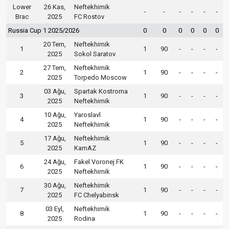
Lower
26 Kas,
Neftekhimik
-
-
-
-
-
-
Brac
2025
FC Rostov
Russia Cup 1 2025/2026
0
0
0
0
0
0
20 Tem,
Neftekhimik
1
1
90
-
-
-
-
2025
Sokol Saratov
27 Tem,
Neftekhimik
2
1
90
-
-
-
-
2025
Torpedo Moscow
03 Ağu,
Spartak Kostroma
3
1
90
-
-
-
-
2025
Neftekhimik
10 Ağu,
Yaroslavl
4
1
90
-
-
-
-
2025
Neftekhimik
17 Ağu,
Neftekhimik
5
1
90
-
-
-
-
2025
KamAZ
24 Ağu,
Fakel Voronej FK
6
1
90
-
-
-
-
2025
Neftekhimik
30 Ağu,
Neftekhimik
7
1
90
-
-
-
-
2025
FC Chelyabinsk
03 Eyl,
Neftekhimik
8
1
90
-
-
-
-
2025
Rodina