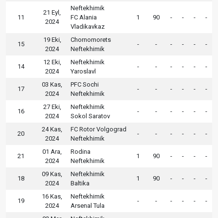
Neftekhimik
21 Eyl,
11
FC Alania
1
90
-
-
-
-
2024
Vladikavkaz
19 Eki,
Chornomorets
15
-
-
-
-
-
-
2024
Neftekhimik
12 Eki,
Neftekhimik
14
-
-
-
-
-
-
2024
Yaroslavl
03 Kas,
PFC Sochi
17
-
-
-
-
-
-
2024
Neftekhimik
27 Eki,
Neftekhimik
16
-
-
-
-
-
-
2024
Sokol Saratov
24 Kas,
FC Rotor Volgograd
20
-
-
-
-
-
-
2024
Neftekhimik
01 Ara,
Rodina
21
1
90
-
-
-
-
2024
Neftekhimik
09 Kas,
Neftekhimik
18
1
90
-
-
-
-
2024
Baltika
16 Kas,
Neftekhimik
19
-
-
-
-
-
-
2024
Arsenal Tula