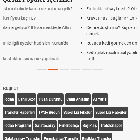
Futbolda ofsayt nedir? Ofsayt nasıl anlatılır?
Kravat nasıl bağlanır? En kolay kravat bağlama yöntemi
Cemre düştü mü? Kış cemresi ne zaman düşer? Cemre düştü ne
demek
Rüyada kedi görmek en anlama geliyor? Kedi rüya tabiri
Evde çilek reçeli nasıl yapılır? Kimsenin bilmediği farklı çilek reçeli
tarifi
KEŞFET
iddaa
Canlı Skor
Puan Durumu
Canlı Anlatım
At Yarışı
Transfer Haberleri
TV'de Bugün
Süper Lig Fikstür
Süper Lig Haberleri
iddaa Programı
Galatasaray
Fenerbahçe
Beşiktaş
Trabzonspor
Galatasaray Transfer
Fenerbahçe Transfer
Beşiktaş Transfer