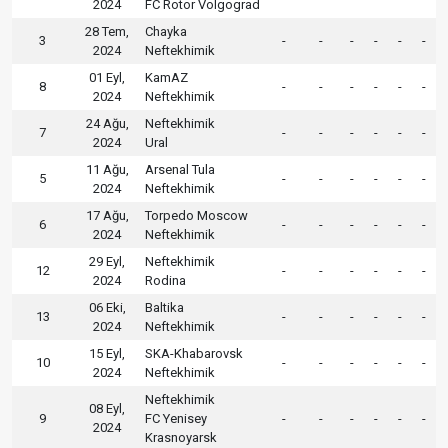
2024
FC Rotor Volgograd
28 Tem,
Chayka
3
-
-
-
-
-
-
2024
Neftekhimik
01 Eyl,
KamAZ
8
-
-
-
-
-
-
2024
Neftekhimik
24 Ağu,
Neftekhimik
7
-
-
-
-
-
-
2024
Ural
11 Ağu,
Arsenal Tula
5
-
-
-
-
-
-
2024
Neftekhimik
17 Ağu,
Torpedo Moscow
6
-
-
-
-
-
-
2024
Neftekhimik
29 Eyl,
Neftekhimik
12
-
-
-
-
-
-
2024
Rodina
06 Eki,
Baltika
13
-
-
-
-
-
-
2024
Neftekhimik
15 Eyl,
SKA-Khabarovsk
10
-
-
-
-
-
-
2024
Neftekhimik
Neftekhimik
08 Eyl,
9
FC Yenisey
-
-
-
-
-
-
2024
Krasnoyarsk