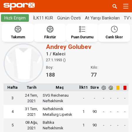
İLK11 KUR
Günün Özeti
At Yarışı Bankoları
TV'
Hızlı Erişim
Takımım
Fikstür
Puan Durumu
Canlı Skor
Andrey Golubev
1 / Kaleci
27.1.1993 ()
Boy:
Kilo:
188
77
Hafta
Tarih
Maç
İlk11
Süre
24 Tem,
SVG Reichenau
3
-
-
-
-
-
-
2021
Neftekhimik
31 Tem,
Neftekhimik
4
1
90
-
-
-
-
2021
Metallurg Lipetsk
08 Ağu,
Baltika
5
1
90
-
-
-
-
2021
Neftekhimik