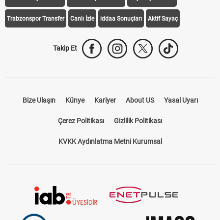
Trabzonspor Transfer
Canlı İzle
iddaa Sonuçları
Aktif Sayaç
Takip Et
Bize Ulaşın
Künye
Kariyer
About US
Yasal Uyarı
Çerez Politikası
Gizlilik Politikası
KVKK Aydınlatma Metni Kurumsal