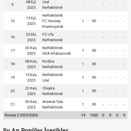
08 Eyl,
Ural
9
-
-
-
-
-
-
2025
Neftekhimik
Neftekhimik
15 Eyl,
10
FC Yenisey
1
90
-
-
-
-
2025
Krasnoyarsk
25 Eki,
FC Ufa
16
-
-
-
-
-
-
2025
Neftekhimik
03 Kas,
Neftekhimik
17
1
90
-
-
-
-
2025
SKA-Khabarovsk
08 Kas,
Rodina
18
1
90
-
-
-
-
2025
Neftekhimik
15 Kas,
Neftekhimik
19
1
90
-
-
-
-
2025
Ural
22 Kas,
Chayka
20
1
90
-
-
-
-
2025
Neftekhimik
30 Kas,
Arsenal Tula
21
1
90
-
-
-
-
2025
Neftekhimik
Russia 2 2025/2026
14
1260
0
0
0
0
Şu An Popüler İçerikler