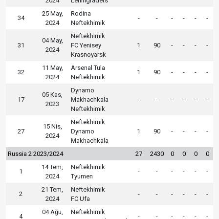
2024
Leningradets
25 May,
Rodina
34
-
-
-
-
-
-
2024
Neftekhimik
Neftekhimik
04 May,
31
FC Yenisey
1
90
-
-
-
-
2024
Krasnoyarsk
11 May,
Arsenal Tula
32
1
90
-
-
-
-
2024
Neftekhimik
Dynamo
05 Kas,
17
Makhachkala
-
-
-
-
-
-
2023
Neftekhimik
Neftekhimik
15 Nis,
27
Dynamo
1
90
-
-
-
-
2024
Makhachkala
Russia 2 2023/2024
27
2430
0
0
0
0
14 Tem,
Neftekhimik
1
-
-
-
-
-
-
2024
Tyumen
21 Tem,
Neftekhimik
2
-
-
-
-
-
-
2024
FC Ufa
04 Ağu,
Neftekhimik
4
-
-
-
-
-
-