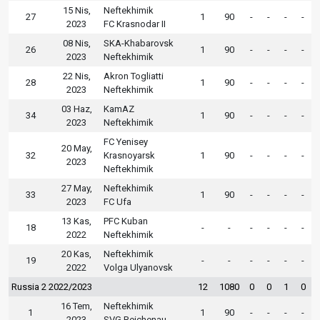
15 Nis,
Neftekhimik
27
1
90
-
-
-
-
2023
FC Krasnodar II
08 Nis,
SKA-Khabarovsk
26
1
90
-
-
-
-
2023
Neftekhimik
22 Nis,
Akron Togliatti
28
1
90
-
-
-
-
2023
Neftekhimik
03 Haz,
KamAZ
34
1
90
-
-
-
-
2023
Neftekhimik
FC Yenisey
20 May,
32
Krasnoyarsk
1
90
-
-
-
-
2023
Neftekhimik
27 May,
Neftekhimik
33
1
90
-
-
-
-
2023
FC Ufa
13 Kas,
PFC Kuban
18
-
-
-
-
-
-
2022
Neftekhimik
20 Kas,
Neftekhimik
19
-
-
-
-
-
-
2022
Volga Ulyanovsk
Russia 2 2022/2023
12
1080
0
0
1
0
16 Tem,
Neftekhimik
1
1
90
-
-
-
-
2023
SVG Reichenau