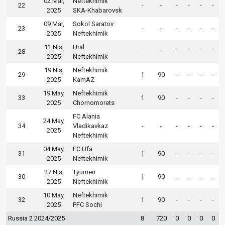
02 Mar,
Neftekhimik
22
-
-
-
-
-
-
2025
SKA-Khabarovsk
09 Mar,
Sokol Saratov
23
-
-
-
-
-
-
2025
Neftekhimik
11 Nis,
Ural
28
-
-
-
-
-
-
2025
Neftekhimik
19 Nis,
Neftekhimik
29
1
90
-
-
-
-
2025
KamAZ
19 May,
Neftekhimik
33
1
90
-
-
-
-
2025
Chornomorets
FC Alania
24 May,
34
Vladikavkaz
-
-
-
-
-
-
2025
Neftekhimik
04 May,
FC Ufa
31
1
90
-
-
-
-
2025
Neftekhimik
27 Nis,
Tyumen
30
1
90
-
-
-
-
2025
Neftekhimik
10 May,
Neftekhimik
32
1
90
-
-
-
-
2025
PFC Sochi
Russia 2 2024/2025
8
720
0
0
0
0