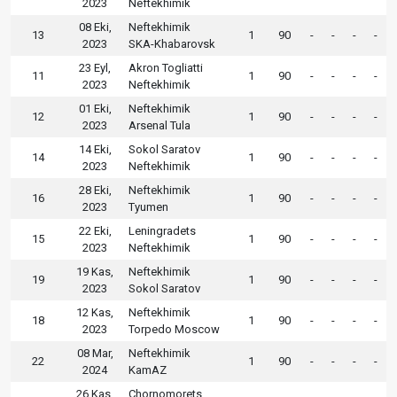
2023
Neftekhimik
08 Eki,
Neftekhimik
13
1
90
-
-
-
-
2023
SKA-Khabarovsk
23 Eyl,
Akron Togliatti
11
1
90
-
-
-
-
2023
Neftekhimik
01 Eki,
Neftekhimik
12
1
90
-
-
-
-
2023
Arsenal Tula
14 Eki,
Sokol Saratov
14
1
90
-
-
-
-
2023
Neftekhimik
28 Eki,
Neftekhimik
16
1
90
-
-
-
-
2023
Tyumen
22 Eki,
Leningradets
15
1
90
-
-
-
-
2023
Neftekhimik
19 Kas,
Neftekhimik
19
1
90
-
-
-
-
2023
Sokol Saratov
12 Kas,
Neftekhimik
18
1
90
-
-
-
-
2023
Torpedo Moscow
08 Mar,
Neftekhimik
22
1
90
-
-
-
-
2024
KamAZ
26 Kas,
Chornomorets