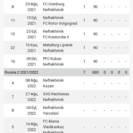
29 Ağu,
FC Orenburg
8
1
90
-
-
-
-
2021
Neftekhimik
15 Eyl,
Neftekhimik
11
1
90
-
-
-
-
2021
FC Rotor Volgograd
25 Eyl,
Neftekhimik
13
1
90
-
-
-
-
2021
FC Krasnodar II
13 Kas,
Metallurg Lipetsk
22
1
90
-
-
-
-
2021
Neftekhimik
09 Eki,
PFC Kuban
16
1
90
-
-
-
-
2021
Neftekhimik
Russia 2 2021/2022
7
630
0
0
0
0
08 Ağu,
Neftekhimik
4
-
-
-
-
-
-
2022
Kazan
27 Ağu,
SVG Reichenau
7
-
-
-
-
-
-
2022
Neftekhimik
04 Eyl,
Neftekhimik
8
-
-
-
-
-
-
2022
Yaroslavl
FC Alania
14 Ağu,
5
Vladikavkaz
-
-
-
-
-
-
2022
Neftekhimik