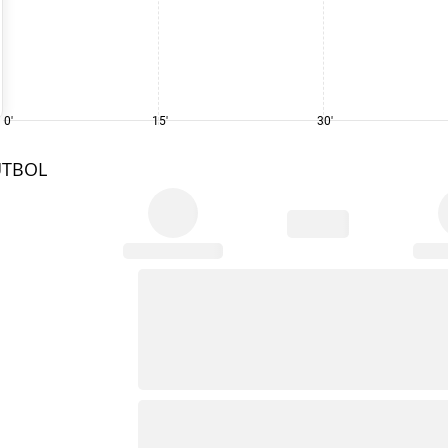
0'
15'
30'
UTBOL