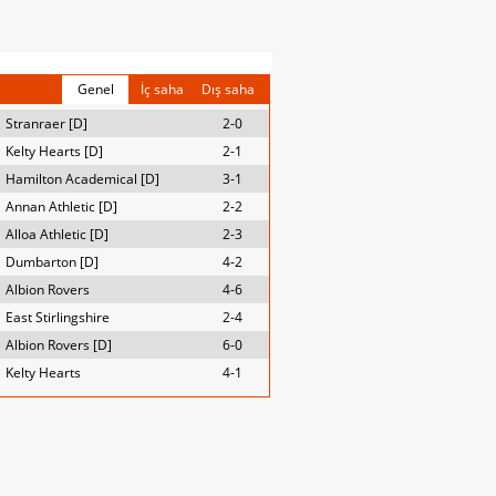
Genel
İç saha
Dış saha
Stranraer [D]
2-0
Kelty Hearts [D]
2-1
Hamilton Academical [D]
3-1
Annan Athletic [D]
2-2
Alloa Athletic [D]
2-3
Dumbarton [D]
4-2
Albion Rovers
4-6
East Stirlingshire
2-4
Albion Rovers [D]
6-0
Kelty Hearts
4-1