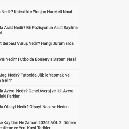
 Nedir? Kalecilikte Plonjon Hareketi Nasıl
?
a Asist Nedir? Bir Pozisyonun Asist Sayılma
ri
kt Serbest Vuruş Nedir? Hangi Durumlarda
is Nedir? Futbolda Bonservis Sistemi Nasıl
 Maçı Nedir? Futbolda Jübile Yapmak Ne
 Gelir?
a Averaj Nedir? Genel Averaj ve İkili Averaj
aki Farklar
da Ofsayt Nedir? Ofsayt Nasıl ve Neden
ise Kayıtları Ne Zaman 2026? AÖL 2. Dönem
enileme ve Yeni Kayıt Tarihleri