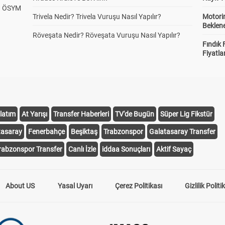
? ÖSYM
Trivela Nedir? Trivela Vuruşu Nasıl Yapılır?
Motorin
Beklene
Röveşata Nedir? Röveşata Vuruşu Nasıl Yapılır?
Fındık 
Fiyatla
latım
At Yarışı
Transfer Haberleri
TV'de Bugün
Süper Lig Fikstür
tasaray
Fenerbahçe
Beşiktaş
Trabzonspor
Galatasaray Transfer
rabzonspor Transfer
Canlı İzle
iddaa Sonuçları
Aktif Sayaç
About US
Yasal Uyarı
Çerez Politikası
Gizlilik Politi