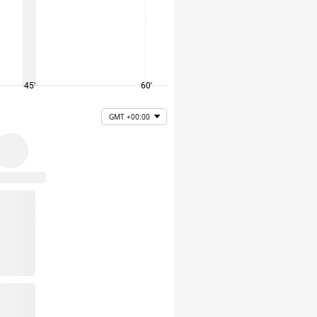
45'
60'
75'
GMT +00:00