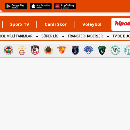
Sporx TV
Canlı Skor
Voleybol
OL MİLLİ TAKIMLAR
SÜPER LİG
TRANSFER HABERLERİ
TV'DE BU