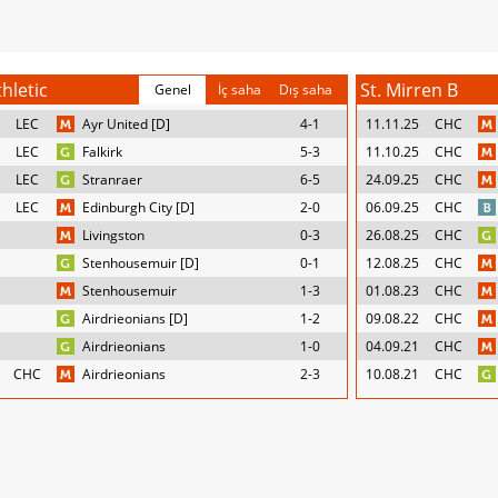
thletic
St. Mirren B
Genel
İç saha
Dış saha
LEC
Ayr United [D]
4-1
11.11.25
CHC
LEC
Falkirk
5-3
11.10.25
CHC
LEC
Stranraer
6-5
24.09.25
CHC
LEC
Edinburgh City [D]
2-0
06.09.25
CHC
Livingston
0-3
26.08.25
CHC
Stenhousemuir [D]
0-1
12.08.25
CHC
Stenhousemuir
1-3
01.08.23
CHC
Airdrieonians [D]
1-2
09.08.22
CHC
Airdrieonians
1-0
04.09.21
CHC
CHC
Airdrieonians
2-3
10.08.21
CHC