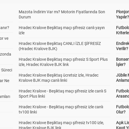
Mazota İndirim Var mı? Motorin Fiyatlarında Son
Plonjon
Durum
Yapılır
anır?
Hradec Kralove Beşiktaş maçı şifresiz canlı yayın
Futbold
izle
Kriterle
or ve
Hradec Kralove Beşiktaş CANLI İZLE ŞİFRESİZ
Endire
(Hradec Kralove BJK)
Verilir?
ezonda
Hradec Kralove Beşiktaş maçı şifresiz S Sport Plus
Bonserv
izle, Hradec Kralove BJK link
İşler?
 Süreci
Hradec Kralove Beşiktaş ücretsiz izle, Hradec
Jübile
Kralove BJK maçı canlı linki
Anlama
ar Ne
Hradec Kralove - Beşiktaş maçı şifresiz izle canlı S
Futbold
Sport Plus linki
Arasınd
amları
Hradec Kralove - Beşiktaş maçı şifresiz izle canlı
Futbol
tv100 linki
Olur?
Hradec Kralove Beşiktaş maçı şifresiz tv100 izle,
Açık L
Hradec Kralove BJK link
Kayıt Y