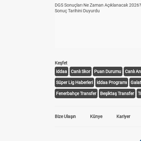
DGS Sonuçları Ne Zaman Açıklanacak 2026
Sonuç Tarihini Duyurdu
Keşfet
iddaa
Canlı Skor
Puan Durumu
Canlı An
Süper Lig Haberleri
iddaa Programı
Gala
Fenerbahçe Transfer
Beşiktaş Transfer
T
Bize Ulaşın
Künye
Kariyer