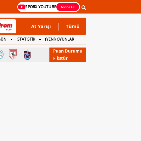
SPORX YOUTUBE
Abone Ol
At Yarışı
Tümü
GÜN
İSTATİSTİK
(YENİ) OYUNLAR
Puan Durumu
Fikstür