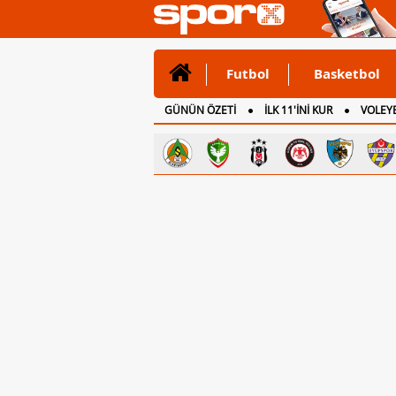
Futbol
Basketbol
GÜNÜN ÖZETİ
İLK 11'İNİ KUR
VOLEYB
CANLI ANLATIM
İNGİLTERE