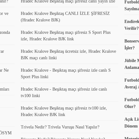
anır?
Hradec Kralove Beşiktaş maçı şifresiz canlı yayın izle
Futbold
Sayılma
or ve
Hradec Kralove Beşiktaş CANLI İZLE ŞİFRESİZ
(Hradec Kralove BJK)
Endirek
Verilir?
ezonda
Hradec Kralove Beşiktaş maçı şifresiz S Sport Plus
izle, Hradec Kralove BJK link
Bonserv
İşler?
rar
Hradec Kralove Beşiktaş ücretsiz izle, Hradec Kralove
BJK maçı canlı linki
Jübile 
Anlama
ar Ne
Hradec Kralove - Beşiktaş maçı şifresiz izle canlı S
Sport Plus linki
Futbold
Averaj 
mları
Hradec Kralove - Beşiktaş maçı şifresiz izle canlı
tv100 linki
Futbold
Olur?
Hradec Kralove Beşiktaş maçı şifresiz tv100 izle,
Hradec Kralove BJK link
Açık Li
Dönem K
Trivela Nedir? Trivela Vuruşu Nasıl Yapılır?
? ÖSYM
Motorin