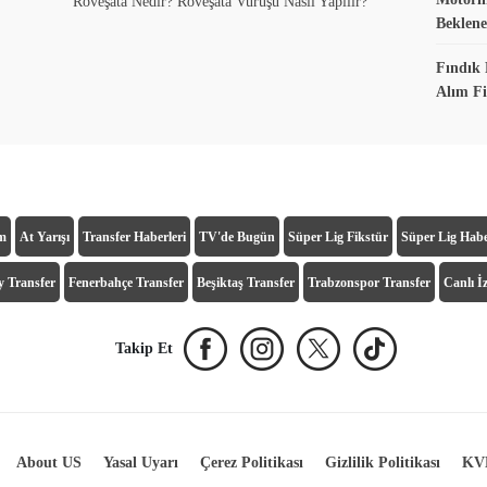
Röveşata Nedir? Röveşata Vuruşu Nasıl Yapılır?
Beklene
Fındık 
Alım Fi
ım
At Yarışı
Transfer Haberleri
TV'de Bugün
Süper Lig Fikstür
Süper Lig Habe
y Transfer
Fenerbahçe Transfer
Beşiktaş Transfer
Trabzonspor Transfer
Canlı İz
Takip Et
About US
Yasal Uyarı
Çerez Politikası
Gizlilik Politikası
KVK