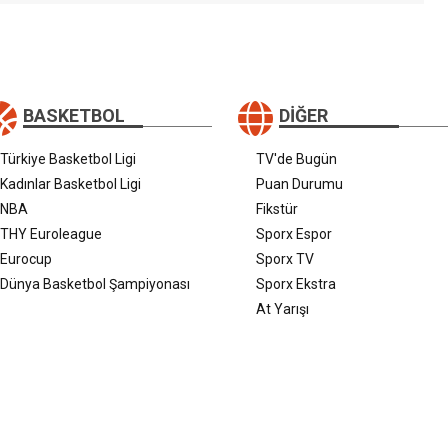
BASKETBOL
DIĞER
Türkiye Basketbol Ligi
TV'de Bugün
Kadınlar Basketbol Ligi
Puan Durumu
NBA
Fikstür
THY Euroleague
Sporx Espor
Eurocup
Sporx TV
Dünya Basketbol Şampiyonası
Sporx Ekstra
At Yarışı