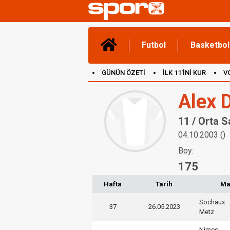
Futbol
Basketbol
GÜNÜN ÖZETİ
İLK 11'İNİ KUR
V
(YENİ) OYUNLAR
CANLI ANLATIM
Alex 
11 / Orta 
04.10.2003 ()
Boy:
175
Hafta
Tarih
Ma
Sochaux
37
26.05.2023
Metz
Nimes