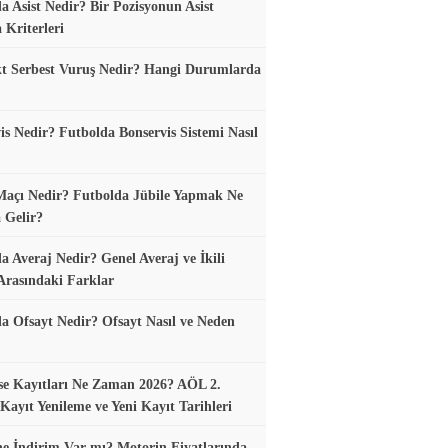
a Asist Nedir? Bir Pozisyonun Asist
 Kriterleri
t Serbest Vuruş Nedir? Hangi Durumlarda
is Nedir? Futbolda Bonservis Sistemi Nasıl
Maçı Nedir? Futbolda Jübile Yapmak Ne
 Gelir?
a Averaj Nedir? Genel Averaj ve İkili
Arasındaki Farklar
a Ofsayt Nedir? Ofsayt Nasıl ve Neden
se Kayıtları Ne Zaman 2026? AÖL 2.
ayıt Yenileme ve Yeni Kayıt Tarihleri
e İndirim Var mı? Motorin Fiyatlarında