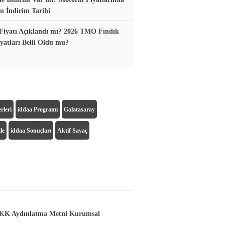
n İndirim Tarihi
Fiyatı Açıklandı mı? 2026 TMO Fındık
yatları Belli Oldu mu?
rleri
iddaa Programı
Galatasaray
le
iddaa Sonuçları
Aktif Sayaç
K Aydınlatma Metni Kurumsal