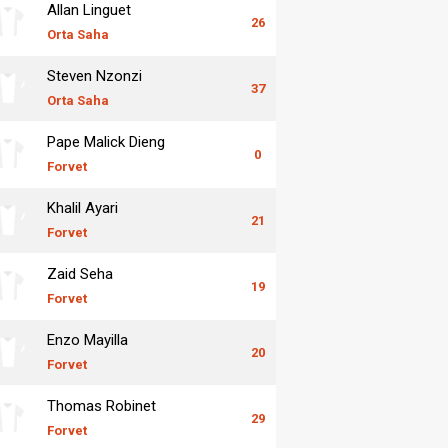
Allan Linguet
26
Orta Saha
Steven Nzonzi
37
Orta Saha
Pape Malick Dieng
0
Forvet
Khalil Ayari
21
Forvet
Zaid Seha
19
Forvet
Enzo Mayilla
20
Forvet
Thomas Robinet
29
Forvet