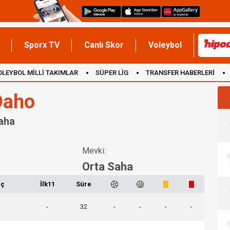
Sporx TV
Canlı Skor
Voleybol
OLEYBOL MİLLİ TAKIMLAR
SÜPER LİG
TRANSFER HABERLERİ
İNGİLTERE
Daho
Saha
Mevki:
Orta Saha
ç
İlk11
Süre
-
32
-
-
-
-