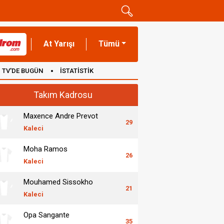
At Yarışı
Tümü
TV'DE BUGÜN
İSTATİSTİK
Takım Kadrosu
Maxence Andre Prevot
29
Kaleci
Moha Ramos
26
Kaleci
Mouhamed Sissokho
21
Kaleci
Opa Sangante
35