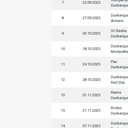
7
23.09.2025
Dunkerqu
Dunkerqu
8
27.09.2025
Amiens
SC Bastia
9
03.10.2025
Dunkerqu
Dunkerqu
10
18.10.2025
Montpellie
Pau
11
24.10.2025
Dunkerqu
Dunkerqu
12
28.10.2025
Red Star
Reims
13
01.11.2025
Dunkerqu
Rodez
15
21.11.2025
Dunkerqu
Dunkerqu
14
07.11.2025