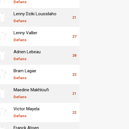
Defans
Lenny Dziki Loussilaho
21
Defans
Lenny Vallier
27
Defans
Adrien Lebeau
28
Defans
Bram Lagae
22
Defans
Maedine Makhloufi
21
Defans
Victor Mayela
22
Defans
Franck Atoen