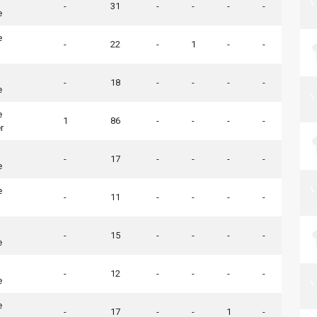
-
31
-
-
-
-
e
e
-
22
-
1
-
-
-
18
-
-
-
-
e
e
1
86
-
-
-
-
r
-
17
-
-
-
-
e
e
-
11
-
-
-
-
-
15
-
-
-
-
e
-
12
-
-
-
-
e
e
-
17
-
-
1
-