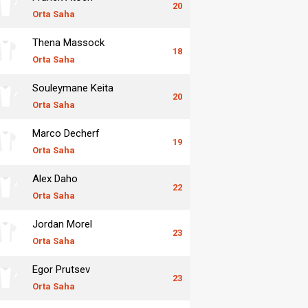
20
Orta Saha
Thena Massock
18
Orta Saha
Souleymane Keita
20
Orta Saha
Marco Decherf
19
Orta Saha
Alex Daho
22
Orta Saha
Jordan Morel
23
Orta Saha
Egor Prutsev
23
Orta Saha