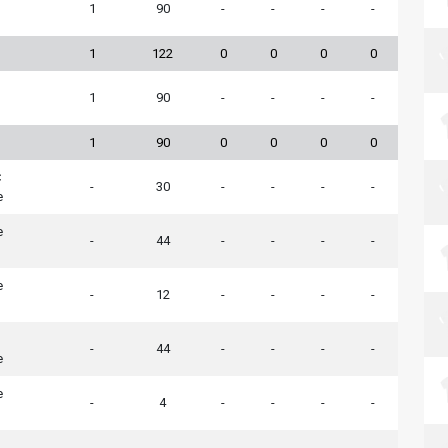
1
90
-
-
-
-
1
122
0
0
0
0
1
90
-
-
-
-
1
90
0
0
0
0
C
-
30
-
-
-
-
e
e
-
44
-
-
-
-
e
-
12
-
-
-
-
-
44
-
-
-
-
e
e
-
4
-
-
-
-