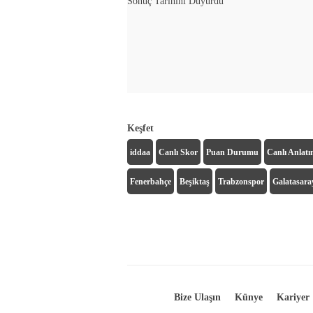
Sonuç Tarihini Duyurdu
Keşfet
iddaa
Canlı Skor
Puan Durumu
Canlı Anlat
Fenerbahçe
Beşiktaş
Trabzonspor
Galatasara
Bize Ulaşın
Künye
Kariyer