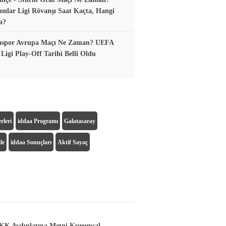
nlar Ligi Rövanşı Saat Kaçta, Hangi
a?
nspor Avrupa Maçı Ne Zaman? UEFA
Ligi Play-Off Tarihi Belli Oldu
rleri
iddaa Programı
Galatasaray
le
iddaa Sonuçları
Aktif Sayaç
K Aydınlatma Metni Kurumsal