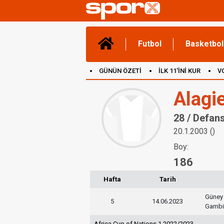
Futbol
Basketbol
GÜNÜN ÖZETİ
İLK 11'İNİ KUR
V
(YENİ) OYUNLAR
CANLI ANLATIM
Alagi
28 / Defan
20.1.2003 ()
Boy:
186
Hafta
Tarih
Güney
5
14.06.2023
Gambi
Africa Cup of Nations 1 2022/2023