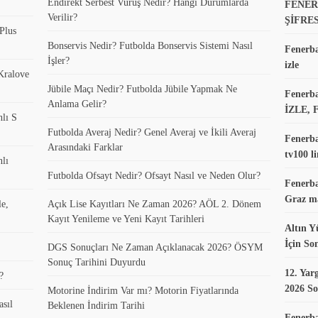
Endirekt Serbest Vuruş Nedir? Hangi Durumlarda
FENER
Verilir?
ŞİFRE
Plus
Bonservis Nedir? Futbolda Bonservis Sistemi Nasıl
Fenerba
İşler?
izle
 Kralove
Jübile Maçı Nedir? Futbolda Jübile Yapmak Ne
Fenerb
Anlama Gelir?
İZLE, 
nlı S
Futbolda Averaj Nedir? Genel Averaj ve İkili Averaj
Fenerba
Arasındaki Farklar
tv100 li
nlı
Futbolda Ofsayt Nedir? Ofsayt Nasıl ve Neden Olur?
Fenerba
Graz ma
le,
Açık Lise Kayıtları Ne Zaman 2026? AÖL 2. Dönem
Kayıt Yenileme ve Yeni Kayıt Tarihleri
Altın Y
İçin So
DGS Sonuçları Ne Zaman Açıklanacak 2026? ÖSYM
Sonuç Tarihini Duyurdu
12. Yar
?
2026 So
Motorine İndirim Var mı? Motorin Fiyatlarında
asıl
Beklenen İndirim Tarihi
Fenerb