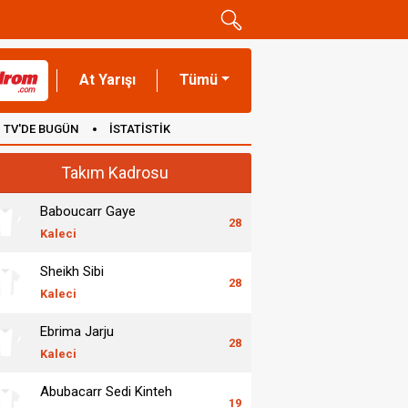
At Yarışı
Tümü
TV'DE BUGÜN
İSTATİSTİK
Takım Kadrosu
Baboucarr Gaye
28
Kaleci
Sheikh Sibi
28
Kaleci
Ebrima Jarju
28
Kaleci
Abubacarr Sedi Kinteh
19