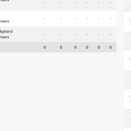
-
-
-
-
-
-
-
-
-
-
-
-
rsens
tjylland
-
-
-
-
-
-
rsens
0
0
0
0
0
0