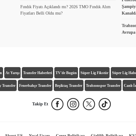
Şampiyo
Fındık Fiyatı Açıklandı mı? 2026 TMO Fındık Alım
Fiyatları Belli Oldu mu?
Kanald
Trabzo
Avrupa 
ım
At Yarışı
Transfer Haberleri
TV'de Bugün
Süper Lig Fikstür
Süper Lig Habe
y Transfer
Fenerbahçe Transfer
Beşiktaş Transfer
Trabzonspor Transfer
Canlı İz
Takip Et
About US
Yasal Uyarı
Çerez Politikası
Gizlilik Politikası
KVK