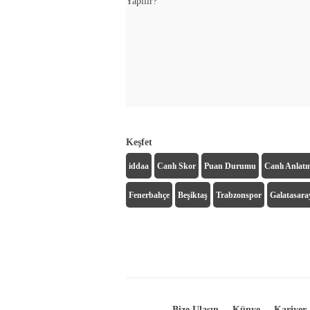
Yapılır?
Keşfet
iddaa
Canlı Skor
Puan Durumu
Canlı Anlat
Fenerbahçe
Beşiktaş
Trabzonspor
Galatasara
Bize Ulaşın
Künye
Kariyer