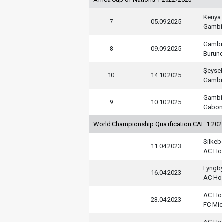
Kenya
7
05.09.2025
Gambi
Gambi
8
09.09.2025
Burund
Şeysel
10
14.10.2025
Gambi
Gambi
9
10.10.2025
Gabo
World Championship Qualification CAF 1 20
Silkeb
11.04.2023
AC Ho
Lyngb
16.04.2023
AC Ho
AC Ho
23.04.2023
FC Mid
AC Ho