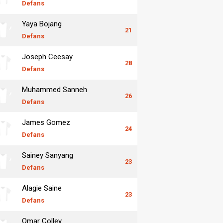
Defans
Yaya Bojang
21
Defans
Joseph Ceesay
28
Defans
Muhammed Sanneh
26
Defans
James Gomez
24
Defans
Sainey Sanyang
23
Defans
Alagie Saine
23
Defans
Omar Colley