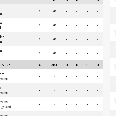
1
90
-
-
-
-
a
a
1
90
-
-
-
-
i
ler
1
90
-
-
-
-
a
a
1
90
-
-
-
-
n
23/2025
4
360
0
0
0
0
org
-
-
-
-
-
-
rsens
y
-
-
-
-
-
-
rsens
rsens
-
-
-
-
-
-
tjylland
rsens