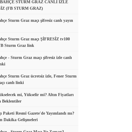
BAHÇE STURM GRAZ CANLI İZLE
SİZ (FB STURM GRAZ)
hçe Sturm Graz maçı şifresiz canlı yayın
ahçe Sturm Graz maçı ŞİFRESİZ tv100
FB Sturm Graz link
hçe - Sturm Graz maçı şifresiz izle canlı
nki
hçe Sturm Graz ücretsiz izle, Fener Sturm
çı canlı linki
ükselecek mi, Yükselir mi? Altın Fiyatları
n Beklentiler
gı Paketi Resmî Gazete'de Yayımlandı mı?
n Dakika Gelişmeleri
ahçe - Sturm Graz Maçı Ne Zaman?