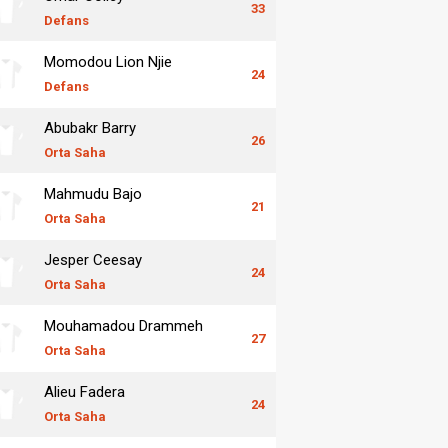
33
Defans
Momodou Lion Njie
24
Defans
Abubakr Barry
26
Orta Saha
Mahmudu Bajo
21
Orta Saha
Jesper Ceesay
24
Orta Saha
Mouhamadou Drammeh
27
Orta Saha
Alieu Fadera
24
Orta Saha