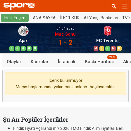
ANA SAYFA
İLK11 KUR
At Yarışı Bankoları
TV'
Hızlı Erişim
04.04.2026
Maç Sonu
Ajax
FC Twente
1 - 2
G
G
G
G
G
M
B
G
M
B
Yeni
Olaylar
Kadrolar
İstatistik
Baskı Haritası
Aks
İçerik bulunmuyor
Maçın başlamasına yakın canlı anlatım başlayacaktır.
Şu An Popüler İçerikler
Fındık Fiyatı Açıklandı mı? 2026 TMO Fındık Alım Fiyatları Belli