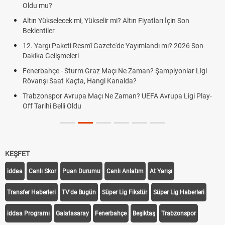
Oldu mu?
Altın Yükselecek mi, Yükselir mi? Altın Fiyatları İçin Son
Beklentiler
12. Yargı Paketi Resmî Gazete'de Yayımlandı mı? 2026 Son
Dakika Gelişmeleri
Fenerbahçe - Sturm Graz Maçı Ne Zaman? Şampiyonlar Ligi
Rövanşı Saat Kaçta, Hangi Kanalda?
Trabzonspor Avrupa Maçı Ne Zaman? UEFA Avrupa Ligi Play-
Off Tarihi Belli Oldu
KEŞFET
iddaa
Canlı Skor
Puan Durumu
Canlı Anlatım
At Yarışı
Transfer Haberleri
TV'de Bugün
Süper Lig Fikstür
Süper Lig Haberleri
iddaa Programı
Galatasaray
Fenerbahçe
Beşiktaş
Trabzonspor