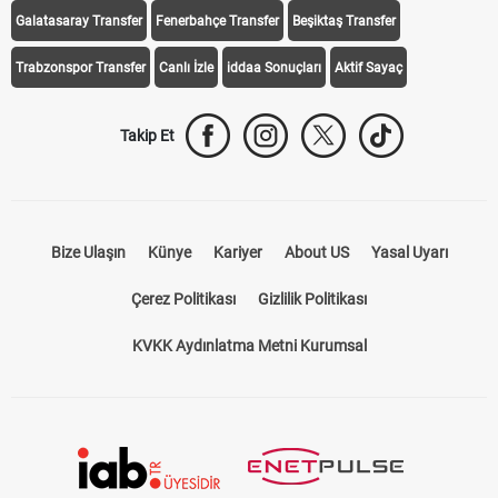
Galatasaray Transfer
Fenerbahçe Transfer
Beşiktaş Transfer
Trabzonspor Transfer
Canlı İzle
iddaa Sonuçları
Aktif Sayaç
Takip Et
Bize Ulaşın
Künye
Kariyer
About US
Yasal Uyarı
Çerez Politikası
Gizlilik Politikası
KVKK Aydınlatma Metni Kurumsal