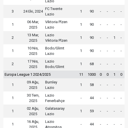
Lazio
FC Twente
3
24 Eki, 2024
1
90
-
-
-
-
Lazio
06 Mar,
Viktoria Plzen
1
1
90
-
-
-
-
2025
Lazio
13 Mar,
Lazio
2
1
90
-
-
1
-
2025
Viktoria Plzen
10 Nis,
Bodo/Glimt
1
1
90
-
-
-
-
2025
Lazio
17 Nis,
Lazio
2
1
68
-
-
-
-
2025
Bodo/Glimt
Europa League 1 2024/2025
11
1000
0
0
1
0
09 Ağu,
Burnley
1
1
58
-
-
-
-
2025
Lazio
30 Tem,
Lazio
1
-
44
-
-
-
-
2025
Fenerbahçe
02 Ağu,
Galatasaray
1
1
59
-
-
-
-
2025
Lazio
16 Ağu,
Lazio
1
-
44
-
-
-
-
2025
Atromitos