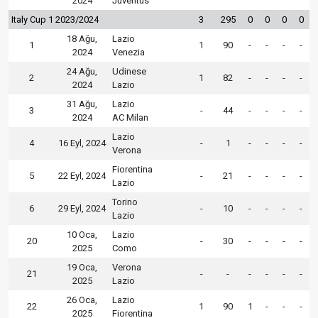
2024
Juventus
Italy Cup 1 2023/2024
3
295
0
0
0
0
18 Ağu,
Lazio
1
1
90
-
-
-
-
2024
Venezia
24 Ağu,
Udinese
2
1
82
-
-
-
-
2024
Lazio
31 Ağu,
Lazio
3
-
44
-
-
-
-
2024
AC Milan
Lazio
4
16 Eyl, 2024
-
1
-
-
-
-
Verona
Fiorentina
5
22 Eyl, 2024
-
21
-
-
-
-
Lazio
Torino
6
29 Eyl, 2024
-
10
-
-
-
-
Lazio
10 Oca,
Lazio
20
-
30
-
-
-
-
2025
Como
19 Oca,
Verona
21
-
-
-
-
-
-
2025
Lazio
26 Oca,
Lazio
22
1
90
1
-
-
-
2025
Fiorentina