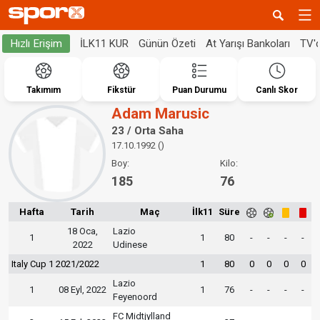
İLK11 KUR
Günün Özeti
At Yarışı Bankoları
TV'
Hızlı Erişim
Takımım
Fikstür
Puan Durumu
Canlı Skor
Adam Marusic
23 / Orta Saha
17.10.1992 ()
Boy:
Kilo:
185
76
Hafta
Tarih
Maç
İlk11
Süre
18 Oca,
Lazio
1
1
80
-
-
-
-
2022
Udinese
Italy Cup 1 2021/2022
1
80
0
0
0
0
Lazio
1
08 Eyl, 2022
1
76
-
-
-
-
Feyenoord
FC Midtjylland