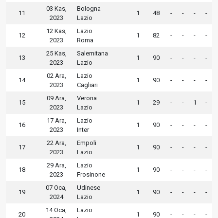
03 Kas,
Bologna
11
1
48
-
-
-
-
2023
Lazio
12 Kas,
Lazio
12
1
82
-
-
-
-
2023
Roma
25 Kas,
Salernitana
13
1
90
-
-
-
-
2023
Lazio
02 Ara,
Lazio
14
1
90
-
-
-
-
2023
Cagliari
09 Ara,
Verona
15
1
29
-
-
1
-
2023
Lazio
17 Ara,
Lazio
16
1
90
-
-
-
-
2023
Inter
22 Ara,
Empoli
17
1
90
-
-
-
-
2023
Lazio
29 Ara,
Lazio
18
1
90
-
-
-
-
2023
Frosinone
07 Oca,
Udinese
19
1
90
-
-
-
-
2024
Lazio
14 Oca,
Lazio
20
1
90
-
-
-
-