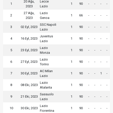
20 Ağu,
Lecce
1
1
90
-
-
-
-
2023
Lazio
27 Ağu,
Lazio
2
1
66
-
-
-
-
2023
Genoa
SSC Napoli
3
02 Eyl, 2023
1
90
-
-
-
-
Lazio
Juventus
4
16 Eyl, 2023
1
90
-
-
-
-
Lazio
Lazio
5
23 Eyl, 2023
1
90
-
-
-
-
Monza
Lazio
6
27 Eyl, 2023
1
90
-
-
-
-
Torino
AC Milan
7
30 Eyl, 2023
1
90
-
-
1
-
Lazio
Lazio
8
08 Eki, 2023
1
90
-
-
-
-
Atalanta
Sassuolo
9
21 Eki, 2023
1
90
-
-
-
-
Lazio
Lazio
10
30 Eki, 2023
1
90
-
-
-
-
Fiorentina