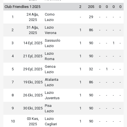
Club Friendlies 1 2025
2
205
0
0
0
0
24 Ağu,
Como
1
-
29
-
-
-
-
2025
Lazio
31 Ağu,
Lazio
2
1
86
-
-
-
-
2025
Verona
Sassuolo
3
14 Eyl, 2025
1
90
-
-
1
-
Lazio
Lazio
4
21 Eyl, 2025
1
90
-
-
-
-
Roma
Genoa
5
29 Eyl, 2025
1
32
-
1
-
-
Lazio
Atalanta
7
19 Eki, 2025
1
86
-
-
-
-
Lazio
Lazio
8
26 Eki, 2025
1
90
-
-
-
-
Juventus
Pisa
9
30 Eki, 2025
1
90
-
-
-
-
Lazio
03 Kas,
Lazio
10
1
90
-
-
-
-
2025
Cagliari