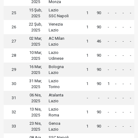
2025
Monza
15 Şub,
Lazio
25
1
90
-
-
-
-
2025
SSC Napoli
22 Şub,
Venezia
26
1
90
-
-
-
-
2025
Lazio
02 Mar,
AC Milan
27
1
46
-
-
-
-
2025
Lazio
10 Mar,
Lazio
28
1
90
-
-
-
-
2025
Udinese
16 Mar,
Bologna
29
1
90
-
-
-
-
2025
Lazio
31 Mar,
Lazio
30
1
90
1
-
-
-
2025
Torino
06 Nis,
Atalanta
31
-
-
-
-
-
-
2025
Lazio
13 Nis,
Lazio
32
1
90
-
-
-
-
2025
Roma
23 Nis,
Genoa
33
1
90
-
-
-
-
2025
Lazio
08 Ara,
SSC Napoli