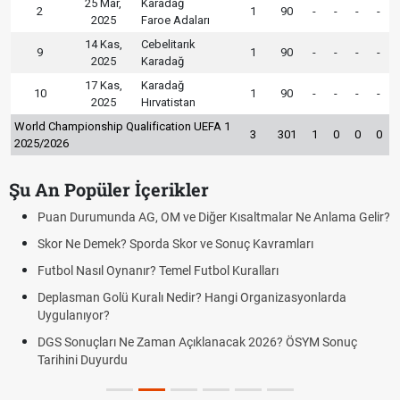
25 Mar,
Karadağ
2
1
90
-
-
-
-
2025
Faroe Adaları
14 Kas,
Cebelitarık
9
1
90
-
-
-
-
2025
Karadağ
17 Kas,
Karadağ
10
1
90
-
-
-
-
2025
Hırvatistan
World Championship Qualification UEFA 1
3
301
1
0
0
0
2025/2026
Şu An Popüler İçerikler
Puan Durumunda AG, OM ve Diğer Kısaltmalar Ne Anlama Gelir?
Skor Ne Demek? Sporda Skor ve Sonuç Kavramları
Futbol Nasıl Oynanır? Temel Futbol Kuralları
Deplasman Golü Kuralı Nedir? Hangi Organizasyonlarda
Uygulanıyor?
DGS Sonuçları Ne Zaman Açıklanacak 2026? ÖSYM Sonuç
Tarihini Duyurdu