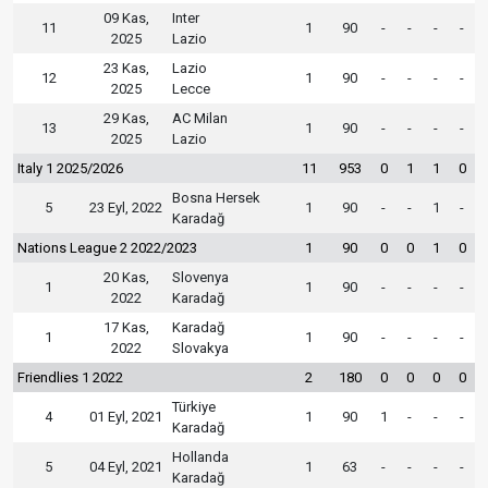
09 Kas,
Inter
11
1
90
-
-
-
-
2025
Lazio
23 Kas,
Lazio
12
1
90
-
-
-
-
2025
Lecce
29 Kas,
AC Milan
13
1
90
-
-
-
-
2025
Lazio
Italy 1 2025/2026
11
953
0
1
1
0
Bosna Hersek
5
23 Eyl, 2022
1
90
-
-
1
-
Karadağ
Nations League 2 2022/2023
1
90
0
0
1
0
20 Kas,
Slovenya
1
1
90
-
-
-
-
2022
Karadağ
17 Kas,
Karadağ
1
1
90
-
-
-
-
2022
Slovakya
Friendlies 1 2022
2
180
0
0
0
0
Türkiye
4
01 Eyl, 2021
1
90
1
-
-
-
Karadağ
Hollanda
5
04 Eyl, 2021
1
63
-
-
-
-
Karadağ