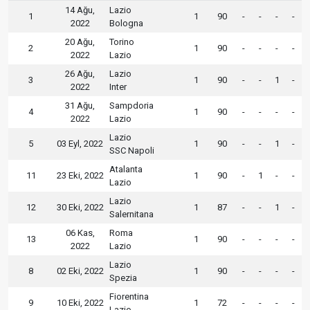
14 Ağu,
Lazio
1
1
90
-
-
-
-
2022
Bologna
20 Ağu,
Torino
2
1
90
-
-
-
-
2022
Lazio
26 Ağu,
Lazio
3
1
90
-
-
1
-
2022
Inter
31 Ağu,
Sampdoria
4
1
90
-
-
-
-
2022
Lazio
Lazio
5
03 Eyl, 2022
1
90
-
-
1
-
SSC Napoli
Atalanta
11
23 Eki, 2022
1
90
-
1
-
-
Lazio
Lazio
12
30 Eki, 2022
1
87
-
-
1
-
Salernitana
06 Kas,
Roma
13
1
90
-
-
-
-
2022
Lazio
Lazio
8
02 Eki, 2022
1
90
-
-
-
-
Spezia
Fiorentina
9
10 Eki, 2022
1
72
-
-
-
-
Lazio