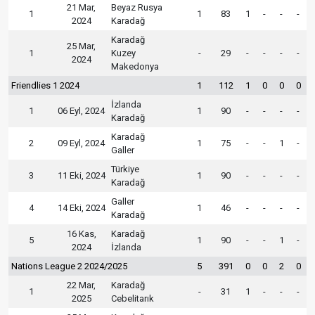
21 Mar,
Beyaz Rusya
1
1
83
1
-
-
-
2024
Karadağ
Karadağ
25 Mar,
1
Kuzey
-
29
-
-
-
-
2024
Makedonya
Friendlies 1 2024
1
112
1
0
0
0
İzlanda
1
06 Eyl, 2024
1
90
-
-
-
-
Karadağ
Karadağ
2
09 Eyl, 2024
1
75
-
-
1
-
Galler
Türkiye
3
11 Eki, 2024
1
90
-
-
-
-
Karadağ
Galler
4
14 Eki, 2024
1
46
-
-
-
-
Karadağ
16 Kas,
Karadağ
5
1
90
-
-
1
-
2024
İzlanda
Nations League 2 2024/2025
5
391
0
0
2
0
22 Mar,
Karadağ
1
-
31
1
-
-
-
2025
Cebelitarık