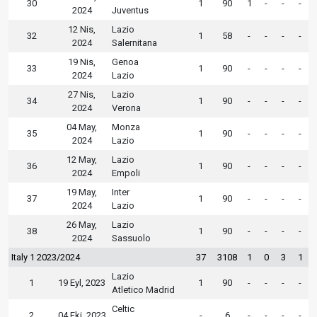
30
1
90
1
-
-
-
2024
Juventus
12 Nis,
Lazio
32
1
58
-
-
-
-
2024
Salernitana
19 Nis,
Genoa
33
1
90
-
-
-
-
2024
Lazio
27 Nis,
Lazio
34
1
90
-
-
-
-
2024
Verona
04 May,
Monza
35
1
90
-
-
-
-
2024
Lazio
12 May,
Lazio
36
1
90
-
-
-
-
2024
Empoli
19 May,
Inter
37
1
90
-
-
-
-
2024
Lazio
26 May,
Lazio
38
1
90
-
-
-
-
2024
Sassuolo
Italy 1 2023/2024
37
3108
1
0
3
1
Lazio
1
19 Eyl, 2023
1
90
-
-
-
-
Atletico Madrid
Celtic
2
04 Eki, 2023
-
6
-
-
-
-