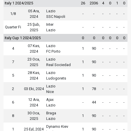
Italy 1 2024/2025
26
2336
4
0
1
0
05 Ara,
Lazio
1/8
-
-
-
-
-
-
2024
SSC Napoli
25 Şub,
Inter
Quarter Fi
-
-
-
-
-
-
2025
Lazio
Italy Cup 1 2024/2025
0
0
0
0
0
0
07 Kas,
Lazio
4
1
90
-
-
-
-
2024
FC Porto
23 Oca,
Lazio
7
1
90
-
-
-
-
2025
Real Sociedad
28 Kas,
Lazio
5
1
90
-
-
-
-
2024
Ludogorets
Lazio
2
03 Eki, 2024
1
78
-
-
-
-
Nice
12 Ara,
Ajax
6
-
44
-
-
-
-
2024
Lazio
30 Oca,
Braga
8
1
90
-
-
-
-
2025
Lazio
Dynamo Kiev
1
25 Eyl, 2024
1
90
-
-
-
-