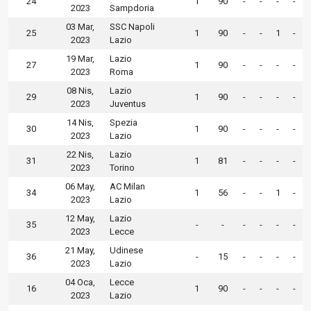
24
1
90
-
-
-
-
2023
Sampdoria
03 Mar,
SSC Napoli
25
1
90
-
-
1
-
2023
Lazio
19 Mar,
Lazio
27
1
90
-
-
-
-
2023
Roma
08 Nis,
Lazio
29
1
90
-
-
-
-
2023
Juventus
14 Nis,
Spezia
30
1
90
-
-
-
-
2023
Lazio
22 Nis,
Lazio
31
1
81
-
-
-
-
2023
Torino
06 May,
AC Milan
34
1
56
-
-
1
-
2023
Lazio
12 May,
Lazio
35
-
-
-
-
-
-
2023
Lecce
21 May,
Udinese
36
-
15
-
-
-
-
2023
Lazio
04 Oca,
Lecce
16
1
90
-
-
-
-
2023
Lazio