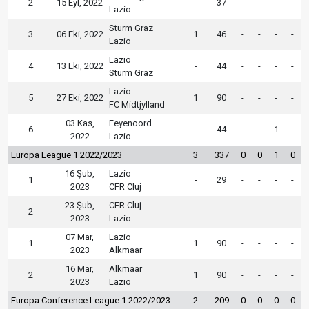
2
15 Eyl, 2022
-
37
-
-
-
-
Lazio
Sturm Graz
3
06 Eki, 2022
1
46
-
-
-
-
Lazio
Lazio
4
13 Eki, 2022
-
44
-
-
-
-
Sturm Graz
Lazio
5
27 Eki, 2022
1
90
-
-
-
-
FC Midtjylland
03 Kas,
Feyenoord
6
-
44
-
-
1
-
2022
Lazio
Europa League 1 2022/2023
3
337
0
0
1
0
16 Şub,
Lazio
1
-
29
-
-
-
-
2023
CFR Cluj
23 Şub,
CFR Cluj
2
-
-
-
-
-
-
2023
Lazio
07 Mar,
Lazio
1
1
90
-
-
-
-
2023
Alkmaar
16 Mar,
Alkmaar
2
1
90
-
-
-
-
2023
Lazio
Europa Conference League 1 2022/2023
2
209
0
0
0
0