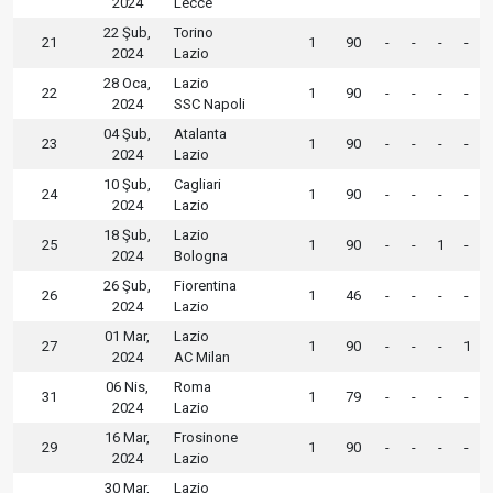
2024
Lecce
22 Şub,
Torino
21
1
90
-
-
-
-
2024
Lazio
28 Oca,
Lazio
22
1
90
-
-
-
-
2024
SSC Napoli
04 Şub,
Atalanta
23
1
90
-
-
-
-
2024
Lazio
10 Şub,
Cagliari
24
1
90
-
-
-
-
2024
Lazio
18 Şub,
Lazio
25
1
90
-
-
1
-
2024
Bologna
26 Şub,
Fiorentina
26
1
46
-
-
-
-
2024
Lazio
01 Mar,
Lazio
27
1
90
-
-
-
1
2024
AC Milan
06 Nis,
Roma
31
1
79
-
-
-
-
2024
Lazio
16 Mar,
Frosinone
29
1
90
-
-
-
-
2024
Lazio
30 Mar,
Lazio