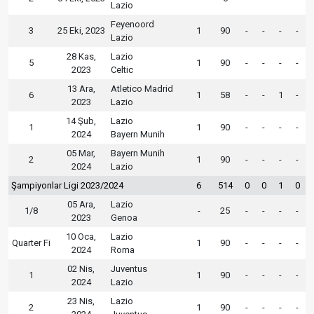
Lazio
Feyenoord
3
25 Eki, 2023
1
90
-
-
-
-
Lazio
28 Kas,
Lazio
5
1
90
-
-
-
-
2023
Celtic
13 Ara,
Atletico Madrid
6
1
58
-
-
1
-
2023
Lazio
14 Şub,
Lazio
1
1
90
-
-
-
-
2024
Bayern Munih
05 Mar,
Bayern Munih
2
1
90
-
-
-
-
2024
Lazio
Şampiyonlar Ligi 2023/2024
6
514
0
0
1
0
05 Ara,
Lazio
1/8
-
25
-
-
-
-
2023
Genoa
10 Oca,
Lazio
Quarter Fi
1
90
-
-
-
-
2024
Roma
02 Nis,
Juventus
1
1
90
-
-
-
-
2024
Lazio
23 Nis,
Lazio
2
1
90
-
-
-
-