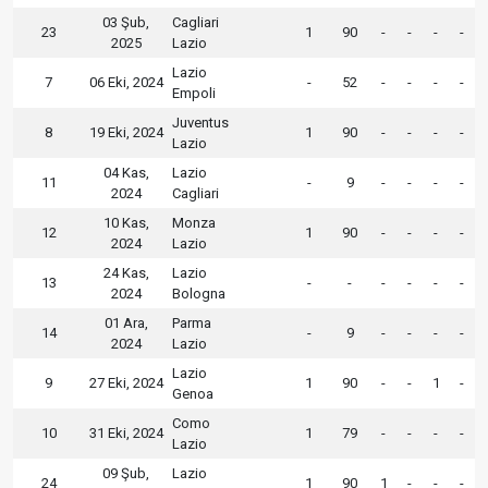
03 Şub,
Cagliari
23
1
90
-
-
-
-
2025
Lazio
Lazio
7
06 Eki, 2024
-
52
-
-
-
-
Empoli
Juventus
8
19 Eki, 2024
1
90
-
-
-
-
Lazio
04 Kas,
Lazio
11
-
9
-
-
-
-
2024
Cagliari
10 Kas,
Monza
12
1
90
-
-
-
-
2024
Lazio
24 Kas,
Lazio
13
-
-
-
-
-
-
2024
Bologna
01 Ara,
Parma
14
-
9
-
-
-
-
2024
Lazio
Lazio
9
27 Eki, 2024
1
90
-
-
1
-
Genoa
Como
10
31 Eki, 2024
1
79
-
-
-
-
Lazio
09 Şub,
Lazio
24
1
90
1
-
-
-