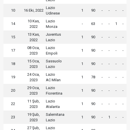
Lazio
10
16 Eki, 2022
1
90
-
-
-
-
Udinese
10 Kas,
Lazio
14
-
63
-
-
1
-
2022
Monza
13 Kas,
Juventus
15
1
90
-
-
-
-
2022
Lazio
08 Oca,
Lazio
17
1
90
-
-
-
-
2023
Empoli
15 Oca,
Sassuolo
18
1
90
-
-
-
-
2023
Lazio
24 Oca,
Lazio
19
1
78
-
-
-
-
2023
AC Milan
29 Oca,
Lazio
20
1
90
-
-
-
-
2023
Fiorentina
11 Şub,
Lazio
22
1
90
-
-
-
-
2023
Atalanta
19 Şub,
Salernitana
23
1
90
-
1
-
-
2023
Lazio
27 Şub,
Lazio