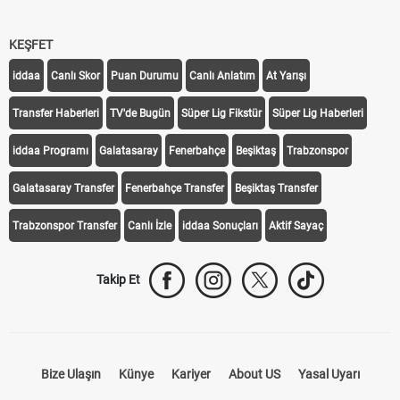
KEŞFET
iddaa
Canlı Skor
Puan Durumu
Canlı Anlatım
At Yarışı
Transfer Haberleri
TV'de Bugün
Süper Lig Fikstür
Süper Lig Haberleri
iddaa Programı
Galatasaray
Fenerbahçe
Beşiktaş
Trabzonspor
Galatasaray Transfer
Fenerbahçe Transfer
Beşiktaş Transfer
Trabzonspor Transfer
Canlı İzle
iddaa Sonuçları
Aktif Sayaç
Takip Et
Bize Ulaşın
Künye
Kariyer
About US
Yasal Uyarı