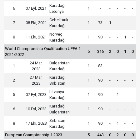
Karadağ
6
07 Eyl, 2021
1
-
-
-
-
-
Letonya
Cebelitarık
7
08 Eki, 2021
1
73
1
-
-
-
Karadağ
Norveç
8
11 Eki, 2021
1
90
-
-
1
-
Karadağ
World Championship Qualification UEFA 1
5
316
2
0
1
0
2021/2022
24 Mar,
Bulgaristan
1
1
83
-
-
-
-
2023
Karadağ
27 Mar,
Karadağ
2
1
90
-
-
-
-
2023
Sırbistan
Litvanya
5
07 Eyl, 2023
1
90
-
1
-
-
Karadağ
Karadağ
6
10 Eyl, 2023
1
90
-
-
-
-
Bulgaristan
Sırbistan
8
17 Eki, 2023
1
90
-
1
-
-
Karadağ
European Championship 1 2023
5
443
0
2
0
0