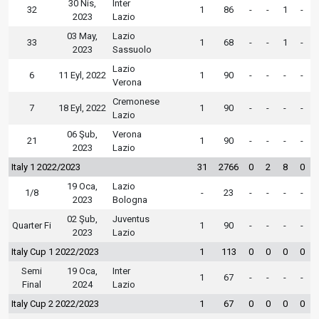
30 Nis,
Inter
32
1
86
-
-
1
-
2023
Lazio
03 May,
Lazio
33
1
68
-
-
1
-
2023
Sassuolo
Lazio
6
11 Eyl, 2022
1
90
-
-
-
-
Verona
Cremonese
7
18 Eyl, 2022
1
90
-
-
-
-
Lazio
06 Şub,
Verona
21
1
90
-
-
-
-
2023
Lazio
Italy 1 2022/2023
31
2766
0
2
8
0
19 Oca,
Lazio
1/8
-
23
-
-
-
-
2023
Bologna
02 Şub,
Juventus
Quarter Fi
1
90
-
-
-
-
2023
Lazio
Italy Cup 1 2022/2023
1
113
0
0
0
0
Semi
19 Oca,
Inter
1
67
-
-
-
-
Final
2024
Lazio
Italy Cup 2 2022/2023
1
67
0
0
0
0