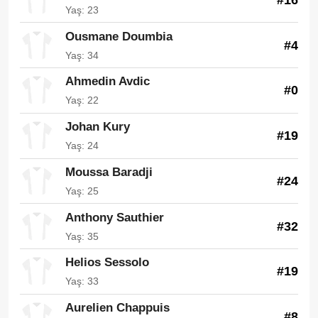
Yaş: 23
Ousmane Doumbia
#4
Yaş: 34
Ahmedin Avdic
#0
Yaş: 22
Johan Kury
#19
Yaş: 24
Moussa Baradji
#24
Yaş: 25
Anthony Sauthier
#32
Yaş: 35
Helios Sessolo
#19
Yaş: 33
Aurelien Chappuis
#8