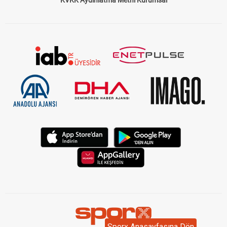
Sporx Anasayfasına Dön