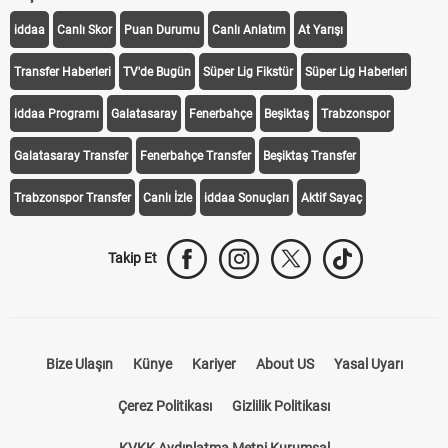
iddaa
Canlı Skor
Puan Durumu
Canlı Anlatım
At Yarışı
Transfer Haberleri
TV'de Bugün
Süper Lig Fikstür
Süper Lig Haberleri
iddaa Programı
Galatasaray
Fenerbahçe
Beşiktaş
Trabzonspor
Galatasaray Transfer
Fenerbahçe Transfer
Beşiktaş Transfer
Trabzonspor Transfer
Canlı İzle
iddaa Sonuçları
Aktif Sayaç
Takip Et
Bize Ulaşın
Künye
Kariyer
About US
Yasal Uyarı
Çerez Politikası
Gizlilik Politikası
KVKK Aydınlatma Metni Kurumsal