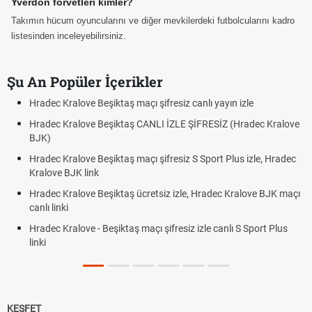
Yverdon forvetleri kimler?
Takımın hücum oyuncularını ve diğer mevkilerdeki futbolcularını kadro
listesinden inceleyebilirsiniz.
Şu An Popüler İçerikler
iz canlı yayın izle
Hradec Kralove - Beşiktaş maçı şifresiz 
LE ŞİFRESİZ (Hradec Kralove
Hradec Kralove Beşiktaş maçı şifresiz
BJK link
siz S Sport Plus izle, Hradec
Trivela Nedir? Trivela Vuruşu Nasıl Yap
Röveşata Nedir? Röveşata Vuruşu Nası
izle, Hradec Kralove BJK maçı
Plonjon Nedir? Kalecilikte Plonjon Hare
siz izle canlı S Sport Plus
KEŞFET