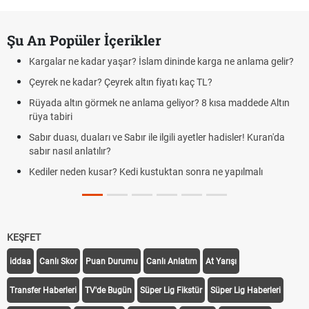
Şu An Popüler İçerikler
Kargalar ne kadar yaşar? İslam dininde karga ne anlama gelir?
Çeyrek ne kadar? Çeyrek altın fiyatı kaç TL?
Rüyada altın görmek ne anlama geliyor? 8 kısa maddede Altın
rüya tabiri
Sabır duası, duaları ve Sabır ile ilgili ayetler hadisler! Kuran'da
sabır nasıl anlatılır?
Kediler neden kusar? Kedi kustuktan sonra ne yapılmalı
KEŞFET
iddaa
Canlı Skor
Puan Durumu
Canlı Anlatım
At Yarışı
Transfer Haberleri
TV'de Bugün
Süper Lig Fikstür
Süper Lig Haberleri