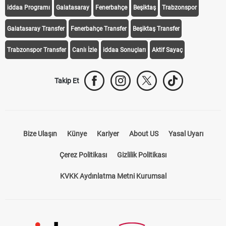
iddaa Programı
Galatasaray
Fenerbahçe
Beşiktaş
Trabzonspor
Galatasaray Transfer
Fenerbahçe Transfer
Beşiktaş Transfer
Trabzonspor Transfer
Canlı İzle
iddaa Sonuçları
Aktif Sayaç
Takip Et
Bize Ulaşın
Künye
Kariyer
About US
Yasal Uyarı
Çerez Politikası
Gizlilik Politikası
KVKK Aydınlatma Metni Kurumsal