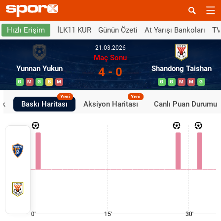
İLK11 KUR
Günün Özeti
At Yarışı Bankoları
TV
Hızlı Erişim
21.03.2026
Maç Sonu
Yunnan Yukun
Shandong Taishan
4 - 0
G
M
G
B
M
G
G
M
M
G
Yeni
Yeni
ik
Baskı Haritası
Aksiyon Haritası
Canlı Puan Durumu
0'
15'
30'