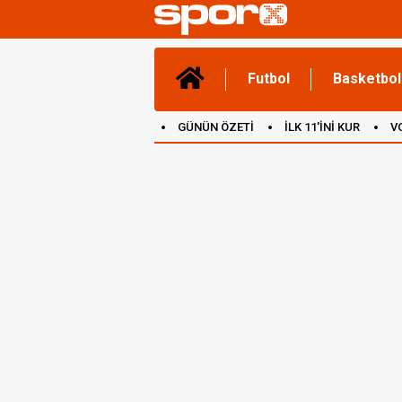
Futbol
Basketbol
GÜNÜN ÖZETİ
İLK 11'İNİ KUR
V
(YENİ) OYUNLAR
CANLI ANLATIM