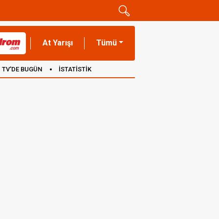
At Yarışı
Tümü
TV'DE BUGÜN
İSTATİSTİK