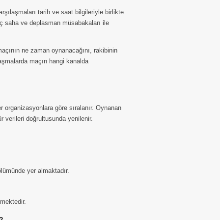
şmaları tarih ve saat bilgileriyle birlikte
iç saha ve deplasman müsabakaları ile
açının ne zaman oynanacağını, rakibinin
ılaşmalarda maçın hangi kanalda
 organizasyonlara göre sıralanır. Oynanan
 verileri doğrultusunda yenilenir.
bölümünde yer almaktadır.
lmektedir.
?