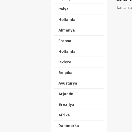
Tamamlana
İtalya
Hollanda
Almanya
Fransa
Hollanda
İsviçre
Belçika
Avusturya
Arjantin
Brezilya
Afrika
Danimarka