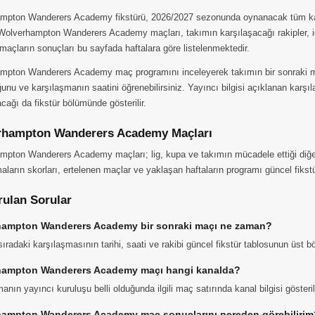
pton Wanderers Academy fikstürü, 2026/2027 sezonunda oynanacak tüm karşıla
. Wolverhampton Wanderers Academy maçları, takımın karşılaşacağı rakipler, 
açların sonuçları bu sayfada haftalara göre listelenmektedir.
mpton Wanderers Academy maç programını inceleyerek takımın bir sonraki m
unu ve karşılaşmanın saatini öğrenebilirsiniz. Yayıncı bilgisi açıklanan karş
cağı da fikstür bölümünde gösterilir.
rhampton Wanderers Academy Maçları
mpton Wanderers Academy maçları; lig, kupa ve takımın mücadele ettiği diğer
aların skorları, ertelenen maçlar ve yaklaşan haftaların programı güncel fikstür
rulan Sorular
ampton Wanderers Academy bir sonraki maçı ne zaman?
ıradaki karşılaşmasının tarihi, saati ve rakibi güncel fikstür tablosunun üst 
hampton Wanderers Academy maçı hangi kanalda?
anın yayıncı kuruluşu belli olduğunda ilgili maç satırında kanal bilgisi gösteri
ampton Wanderers Academy maç sonuçlarını nereden görebilirim