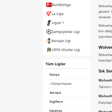
Bundesliga
Wolverham
gösterir
La Liga
oynanan m
Ligue 1
Wolverha
kim olduğ
Şampiyonlar Ligi
yayınlana
Avrupa Ligi
Wolve
UEFA Uluslar Ligi
Wolverha
karşılaşm
Tüm Ligler
Sık So
Dünya
Wolverh
» Dünya Kupası
Takımın s
Avrupa
Wolver
İngiltere
Karşılaşm
İspanya
Wolverh