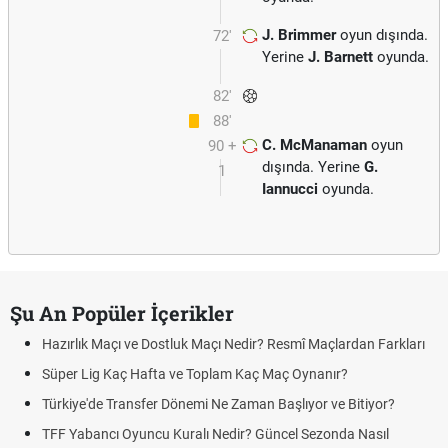
J. Brimmer
oyun dışında.
72'
Yerine
J. Barnett
oyunda.
82'
88'
C. McManaman
oyun
90 +
dışında. Yerine
G.
1
Iannucci
oyunda.
Şu An Popüler İçerikler
Hazırlık Maçı ve Dostluk Maçı Nedir? Resmî Maçlardan Farkları
Süper Lig Kaç Hafta ve Toplam Kaç Maç Oynanır?
Türkiye'de Transfer Dönemi Ne Zaman Başlıyor ve Bitiyor?
TFF Yabancı Oyuncu Kuralı Nedir? Güncel Sezonda Nasıl