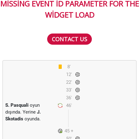
MISSING EVENT ID PARAMETER FOR THE
WIDGET LOAD
CONTACT US
8'
12'
22'
33'
36'
S. Pasquali
oyun
46'
dışında. Yerine
J.
Skotadis
oyunda.
45 +
50'
3