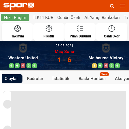
İLK11 KUR
Günün Özeti
At Yarışı Bankoları
TV
Hızlı Erişim
Takımım
Fikstür
Puan Durumu
Canlı Skor
28.05.2021
Maç Sonu
Western United
Melbourne Victory
1 - 6
G
G
M
G
G
B
G
M
G
G
Yeni
Olaylar
Kadrolar
İstatistik
Baskı Haritası
Aksiyon