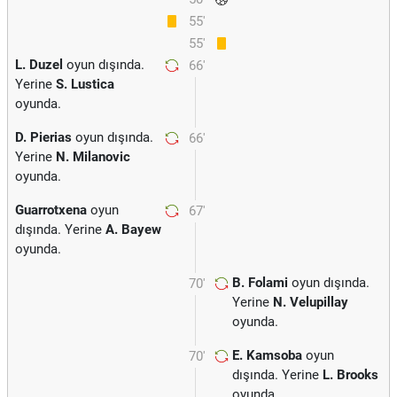
55'
55'
L. Duzel
oyun dışında.
66'
Yerine
S. Lustica
oyunda.
D. Pierias
oyun dışında.
66'
Yerine
N. Milanovic
oyunda.
Guarrotxena
oyun
67'
dışında. Yerine
A. Bayew
oyunda.
B. Folami
oyun dışında.
70'
Yerine
N. Velupillay
oyunda.
E. Kamsoba
oyun
70'
dışında. Yerine
L. Brooks
oyunda.