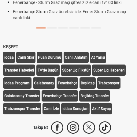
Fenerbahçe - Sturm Graz maçı şifresiz izle canlı tv100 linki
Fenerbahçe Sturm Graz ücretsiz izle, Fener Sturm Graz maçı
canlı linki
KEŞFET
iddaa
Canlı Skor
Puan Durumu
Canlı Anlatım
At Yarışı
Transfer Haberleri
TV'de Bugün
Süper Lig Fikstür
Süper Lig Haberleri
iddaa Programı
Galatasaray
Fenerbahçe
Beşiktaş
Trabzonspor
Galatasaray Transfer
Fenerbahçe Transfer
Beşiktaş Transfer
Trabzonspor Transfer
Canlı İzle
iddaa Sonuçları
Aktif Sayaç
Takip Et