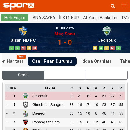
ANA SAYFA
İLK11 KUR
At Yarışı Bankoları
TV'
Hızlı Erişim
01.03.2025
Maç Sonu
Ulsan HD FC
Jeonbuk
1 - 0
G
G
M
B
M
B
G
B
M
G
Yeni
on Haritası
Canlı Puan Durumu
İddaa Oranları
Tahm
Genel
İç Saha
Dış Saha
Sıra
Takım
O
G
B
M
A
Y
P
-
Jeonbuk
33
21
8
4
57
27
71
1
-
Gimcheon Sangmu
33
16
7
10
53
37
55
2
-
Daejeon
33
15
10
8
48
41
55
3
-
Pohang Steelers
33
15
6
12
40
43
51
4