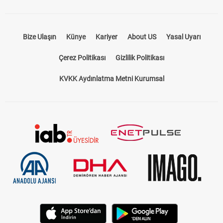
Bize Ulaşın
Künye
Kariyer
About US
Yasal Uyarı
Çerez Politikası
Gizlilik Politikası
KVKK Aydınlatma Metni Kurumsal