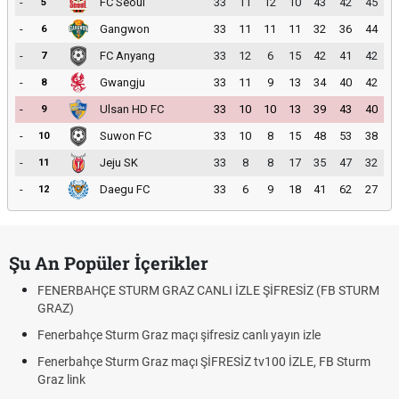
-
FC Seoul
33
11
12
10
43
42
45
5
-
Gangwon
33
11
11
11
32
36
44
6
-
FC Anyang
33
12
6
15
42
41
42
7
-
Gwangju
33
11
9
13
34
40
42
8
-
Ulsan HD FC
33
10
10
13
39
43
40
9
-
Suwon FC
33
10
8
15
48
53
38
10
-
Jeju SK
33
8
8
17
35
47
32
11
-
Daegu FC
33
6
9
18
41
62
27
12
Şu An Popüler İçerikler
FENERBAHÇE STURM GRAZ CANLI İZLE ŞİFRESİZ (FB STURM
GRAZ)
Fenerbahçe Sturm Graz maçı şifresiz canlı yayın izle
Fenerbahçe Sturm Graz maçı ŞİFRESİZ tv100 İZLE, FB Sturm
Graz link