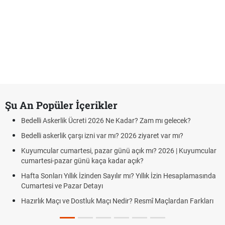
Şu An Popüler İçerikler
delli Askerlik Ücreti 2026 Ne Kadar? Zam mı gelecek?
Süper
delli askerlik çarşı izni var mı? 2026 ziyaret var mı?
Türki
yumcular cumartesi, pazar günü açık mı? 2026 | Kuyumcular
TFF Y
martesi-pazar günü kaça kadar açık?
Uygu
fta Sonları Yıllık İzinden Sayılır mı? Yıllık İzin Hesaplamasında
PFDK 
martesi ve Pazar Detayı
Puan
zırlık Maçı ve Dostluk Maçı Nedir? Resmî Maçlardan Farkları