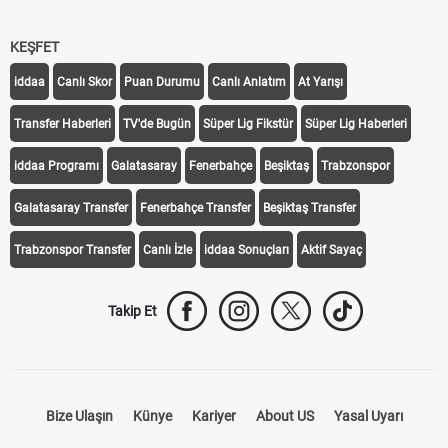
KEŞFET
iddaa
Canlı Skor
Puan Durumu
Canlı Anlatım
At Yarışı
Transfer Haberleri
TV'de Bugün
Süper Lig Fikstür
Süper Lig Haberleri
iddaa Programı
Galatasaray
Fenerbahçe
Beşiktaş
Trabzonspor
Galatasaray Transfer
Fenerbahçe Transfer
Beşiktaş Transfer
Trabzonspor Transfer
Canlı İzle
iddaa Sonuçları
Aktif Sayaç
Takip Et
Bize Ulaşın
Künye
Kariyer
About US
Yasal Uyarı