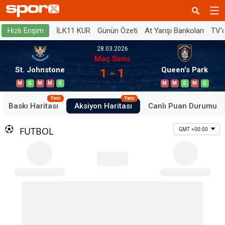
İLK11 KUR
Günün Özeti
At Yarışı Bankoları
TV'
Hızlı Erişim
28.03.2026
Maç Sonu
St. Johnstone
Queen's Park
1 - 1
M
G
M
M
G
M
M
G
M
G
Yeni
Yeni
Baskı Haritası
Aksiyon Haritası
Canlı Puan Durumu
FUTBOL
GMT +00:00