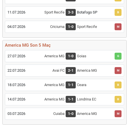
11.07.2026
Sport Recife
3-3
Botafogo SP
B
04.07.2026
Criciuma
1-0
Sport Recife
M
America MG Son 5 Maç
27.07.2026
America MG
1-0
Goias
G
22.07.2026
Avai FC
2-1
America MG
M
18.07.2026
America MG
1-1
Ceara
B
14.07.2026
America MG
1-1
Londrina EC
B
03.07.2026
Cuiaba
1-0
America MG
M