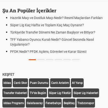
Şu An Popüler İçerikler
Hazırlık Maçı ve Dostluk Maçı Nedir? Resmî Maçlardan Farkları
Süper Lig Kaç Hafta ve Toplam Kaç Maç Oynanır?
Türkiye'de Transfer Dönemi Ne Zaman Başlıyor ve Bitiyor?
TFF Yabancı Oyuncu Kuralı Nedir? Güncel Sezonda Nasıl
Uygulanıyor?
PFDK Nedir? PFDK Açılımı, Görevleri ve Karar Süreci
KEŞFET
iddaa
Canlı Skor
Puan Durumu
Canlı Anlatım
At Yarışı
Transfer Haberleri
TV'de Bugün
Süper Lig Fikstür
Süper Lig Haberleri
iddaa Programı
Galatasaray
Fenerbahçe
Beşiktaş
Trabzonspor