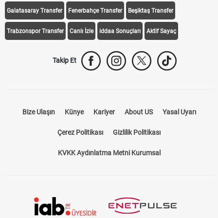
Galatasaray Transfer
Fenerbahçe Transfer
Beşiktaş Transfer
Trabzonspor Transfer
Canlı İzle
iddaa Sonuçları
Aktif Sayaç
Takip Et
Bize Ulaşın
Künye
Kariyer
About US
Yasal Uyarı
Çerez Politikası
Gizlilik Politikası
KVKK Aydınlatma Metni Kurumsal