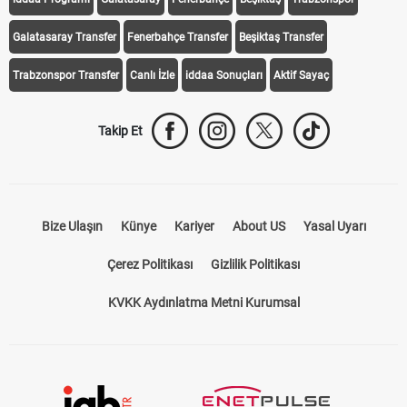
Galatasaray Transfer
Fenerbahçe Transfer
Beşiktaş Transfer
Trabzonspor Transfer
Canlı İzle
iddaa Sonuçları
Aktif Sayaç
Takip Et
Bize Ulaşın
Künye
Kariyer
About US
Yasal Uyarı
Çerez Politikası
Gizlilik Politikası
KVKK Aydınlatma Metni Kurumsal