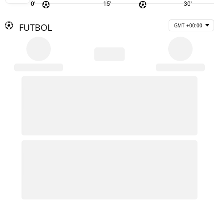
0'
15'
30'
FUTBOL
GMT +00:00