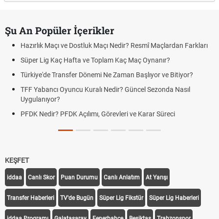
Şu An Popüler İçerikler
Hazırlık Maçı ve Dostluk Maçı Nedir? Resmî Maçlardan Farkları
Süper Lig Kaç Hafta ve Toplam Kaç Maç Oynanır?
Türkiye'de Transfer Dönemi Ne Zaman Başlıyor ve Bitiyor?
TFF Yabancı Oyuncu Kuralı Nedir? Güncel Sezonda Nasıl
Uygulanıyor?
PFDK Nedir? PFDK Açılımı, Görevleri ve Karar Süreci
KEŞFET
iddaa
Canlı Skor
Puan Durumu
Canlı Anlatım
At Yarışı
Transfer Haberleri
TV'de Bugün
Süper Lig Fikstür
Süper Lig Haberleri
iddaa Programı
Galatasaray
Fenerbahçe
Beşiktaş
Trabzonspor