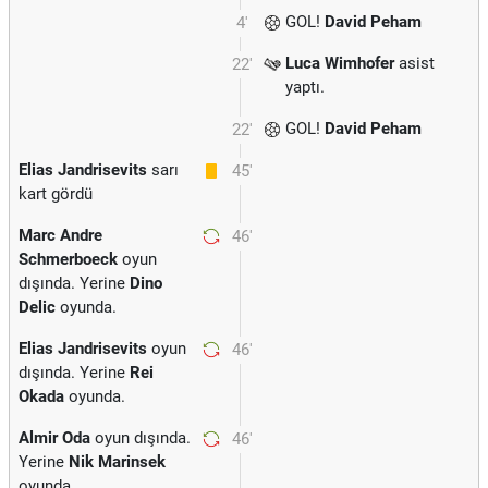
GOL!
David Peham
4'
Luca Wimhofer
asist
22'
yaptı.
GOL!
David Peham
22'
Elias Jandrisevits
sarı
45'
kart gördü
Marc Andre
46'
Schmerboeck
oyun
dışında. Yerine
Dino
Delic
oyunda.
Elias Jandrisevits
oyun
46'
dışında. Yerine
Rei
Okada
oyunda.
Almir Oda
oyun dışında.
46'
Yerine
Nik Marinsek
oyunda.