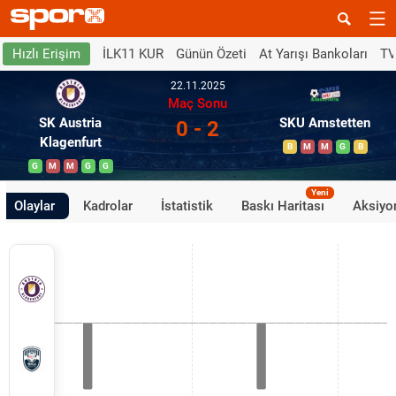
İLK11 KUR
Günün Özeti
At Yarışı Bankoları
TV
Hızlı Erişim
22.11.2025
Maç Sonu
SK Austria
SKU Amstetten
0 - 2
Klagenfurt
B
M
M
G
B
G
M
M
G
G
Yeni
Olaylar
Kadrolar
İstatistik
Baskı Haritası
Aksiyon