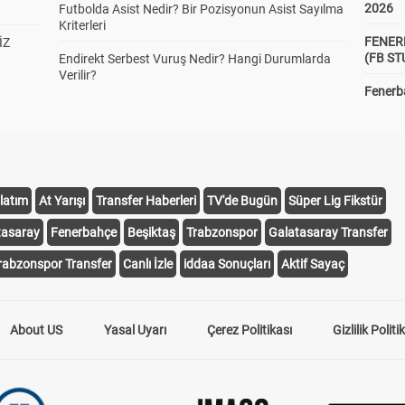
2026
Futbolda Asist Nedir? Bir Pozisyonun Asist Sayılma
Kriterleri
FENER
İZ
(FB S
Endirekt Serbest Vuruş Nedir? Hangi Durumlarda
Verilir?
Fenerba
latım
At Yarışı
Transfer Haberleri
TV'de Bugün
Süper Lig Fikstür
tasaray
Fenerbahçe
Beşiktaş
Trabzonspor
Galatasaray Transfer
rabzonspor Transfer
Canlı İzle
iddaa Sonuçları
Aktif Sayaç
About US
Yasal Uyarı
Çerez Politikası
Gizlilik Politi