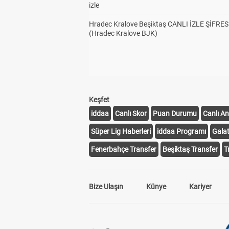
izle
Hradec Kralove Beşiktaş CANLI İZLE ŞİFRES
(Hradec Kralove BJK)
Keşfet
iddaa
Canlı Skor
Puan Durumu
Canlı An
Süper Lig Haberleri
iddaa Programı
Gala
Fenerbahçe Transfer
Beşiktaş Transfer
T
Bize Ulaşın
Künye
Kariyer