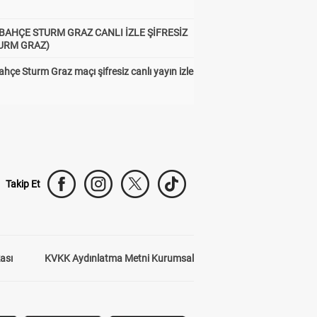
BAHÇE STURM GRAZ CANLI İZLE ŞİFRESİZ
TURM GRAZ)
hçe Sturm Graz maçı şifresiz canlı yayın izle
Takip Et
kası
KVKK Aydınlatma Metni Kurumsal