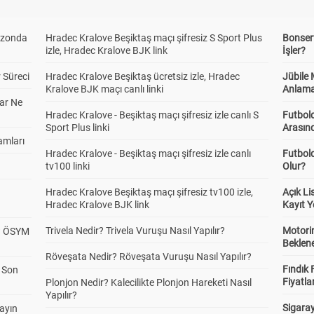
ezonda
Hradec Kralove Beşiktaş maçı şifresiz S Sport Plus
Bonserv
izle, Hradec Kralove BJK link
İşler?
 Süreci
Hradec Kralove Beşiktaş ücretsiz izle, Hradec
Jübile
Kralove BJK maçı canlı linki
Anlama
ar Ne
Hradec Kralove - Beşiktaş maçı şifresiz izle canlı S
Futbold
Sport Plus linki
Arasınd
amları
Hradec Kralove - Beşiktaş maçı şifresiz izle canlı
Futbol
tv100 linki
Olur?
Hradec Kralove Beşiktaş maçı şifresiz tv100 izle,
Açık L
Hradec Kralove BJK link
Kayıt Y
Trivela Nedir? Trivela Vuruşu Nasıl Yapılır?
Motorin
? ÖSYM
Beklene
Röveşata Nedir? Röveşata Vuruşu Nasıl Yapılır?
Fındık 
a Son
Fiyatla
Plonjon Nedir? Kalecilikte Plonjon Hareketi Nasıl
Yapılır?
Sigaray
yayın