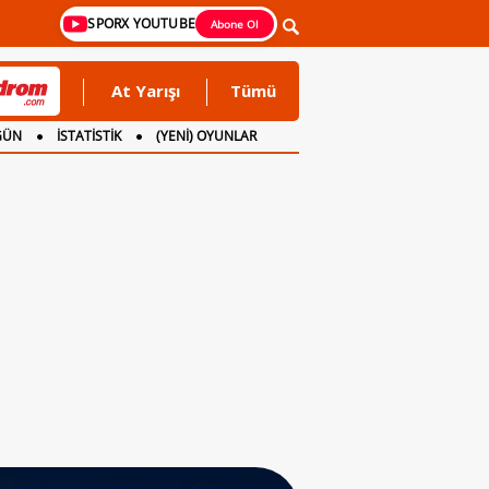
SPORX YOUTUBE
Abone Ol
At Yarışı
Tümü
GÜN
İSTATİSTİK
(YENİ) OYUNLAR