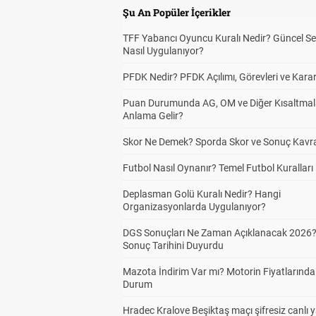
Şu An Popüler İçerikler
TFF Yabancı Oyuncu Kuralı Nedir? Güncel S
Nasıl Uygulanıyor?
PFDK Nedir? PFDK Açılımı, Görevleri ve Karar
Puan Durumunda AG, OM ve Diğer Kısaltmal
Anlama Gelir?
Skor Ne Demek? Sporda Skor ve Sonuç Kavr
Futbol Nasıl Oynanır? Temel Futbol Kuralları
Deplasman Golü Kuralı Nedir? Hangi
Organizasyonlarda Uygulanıyor?
DGS Sonuçları Ne Zaman Açıklanacak 2026
Sonuç Tarihini Duyurdu
Mazota İndirim Var mı? Motorin Fiyatlarınd
Durum
Hradec Kralove Beşiktaş maçı şifresiz canlı 