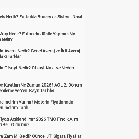
is Nedir? Futbolda Bonservis Sistemi Nasıl
 Maçı Nedir? Futbolda Jübile Yapmak Ne
 Gelir?
a Averaj Nedir? Genel Averaj ve İkili Averaj
aki Farklar
da Ofsayt Nedir? Ofsayt Nasıl ve Neden
ise Kayıtları Ne Zaman 2026? AÖL 2. Dönem
enileme ve Yeni Kayıt Tarihleri
e İndirim Var mı? Motorin Fiyatlarında
n İndirim Tarihi
Fiyatı Açıklandı mı? 2026 TMO Fındık Alım
rı Belli Oldu mu?
a Zam Mı Geldi? Güncel JTI Sigara Fiyatları