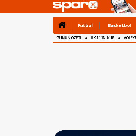
Futbol
Basketbol
GÜNÜN ÖZETİ
İLK 11'İNİ KUR
VOLEYB
CANLI ANLATIM
İNGİLTERE