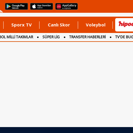
Sporx TV
Canlı Skor
Voleybol
OL MİLLİ TAKIMLAR
SÜPER LİG
TRANSFER HABERLERİ
TV'DE BU