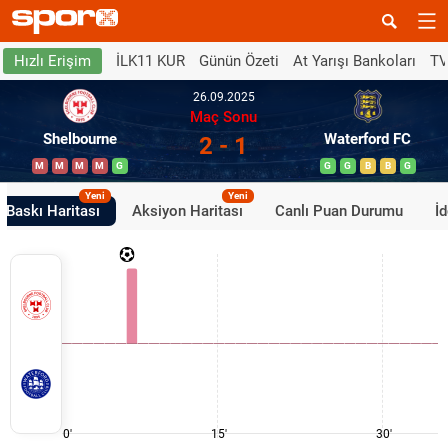
İLK11 KUR
Günün Özeti
At Yarışı Bankoları
TV
Hızlı Erişim
26.09.2025
Maç Sonu
Shelbourne
Waterford FC
2 - 1
M
M
M
M
G
G
G
B
B
G
Yeni
Yeni
Baskı Haritası
Aksiyon Haritası
Canlı Puan Durumu
İ
0'
15'
30'