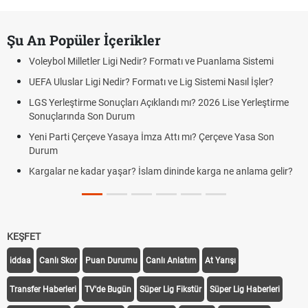
Şu An Popüler İçerikler
Voleybol Milletler Ligi Nedir? Formatı ve Puanlama Sistemi
UEFA Uluslar Ligi Nedir? Formatı ve Lig Sistemi Nasıl İşler?
LGS Yerleştirme Sonuçları Açıklandı mı? 2026 Lise Yerleştirme
Sonuçlarında Son Durum
Yeni Parti Çerçeve Yasaya İmza Attı mı? Çerçeve Yasa Son
Durum
Kargalar ne kadar yaşar? İslam dininde karga ne anlama gelir?
KEŞFET
iddaa
Canlı Skor
Puan Durumu
Canlı Anlatım
At Yarışı
Transfer Haberleri
TV'de Bugün
Süper Lig Fikstür
Süper Lig Haberleri