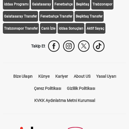
iddaa Programı
Galatasaray
Fenerbahçe
Beşiktaş
Trabzonspor
Galatasaray Transfer
Fenerbahçe Transfer
Beşiktaş Transfer
Trabzonspor Transfer
Canlı İzle
iddaa Sonuçları
Aktif Sayaç
Takip Et
Bize Ulaşın
Künye
Kariyer
About US
Yasal Uyarı
Çerez Politikası
Gizlilik Politikası
KVKK Aydınlatma Metni Kurumsal