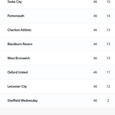
Stoke City
46
15
Portsmouth
46
14
Charlton Athletic
46
13
Blackburn Rovers
46
13
West Bromwich
46
13
Oxford United
46
11
Leicester City
46
12
Sheffield Wednesday
46
2