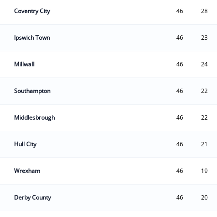
Coventry City
46
28
Ipswich Town
46
23
Millwall
46
24
Southampton
46
22
Middlesbrough
46
22
Hull City
46
21
Wrexham
46
19
Derby County
46
20