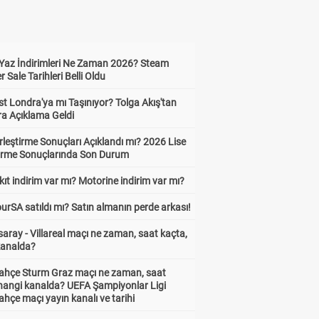
Yaz İndirimleri Ne Zaman 2026? Steam
Sale Tarihleri Belli Oldu
t Londra'ya mı Taşınıyor? Tolga Akış'tan
ra Açıklama Geldi
leştirme Sonuçları Açıklandı mı? 2026 Lise
tirme Sonuçlarında Son Durum
ıt indirim var mı? Motorine indirim var mı?
urSA satıldı mı? Satın almanın perde arkası!
aray - Villareal maçı ne zaman, saat kaçta,
kanalda?
ahçe Sturm Graz maçı ne zaman, saat
 hangi kanalda? UEFA Şampiyonlar Ligi
hçe maçı yayın kanalı ve tarihi