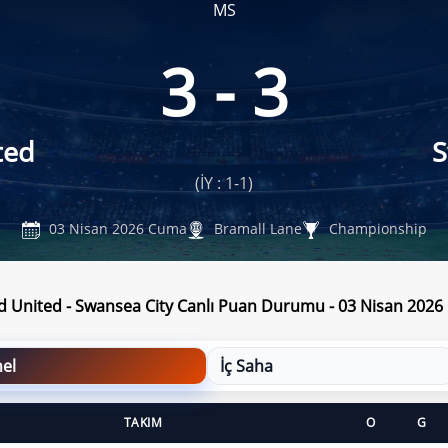
MS
3 - 3
ted
S
(İY : 1-1)
03 Nisan 2026 Cuma
Bramall Lane
Championship
ld United - Swansea City Canlı Puan Durumu - 03 Nisan 202
el
İç Saha
TAKIM
O
G