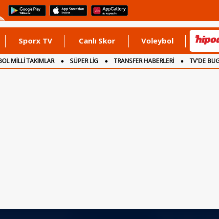
Sporx TV
Canlı Skor
Voleybol
OL MİLLİ TAKIMLAR
SÜPER LİG
TRANSFER HABERLERİ
TV'DE BU