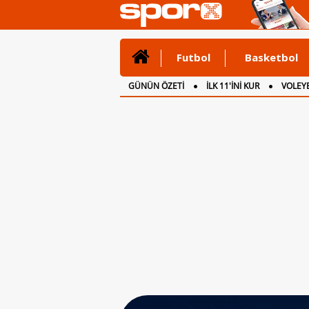
Futbol
Basketbol
GÜNÜN ÖZETİ
İLK 11'İNİ KUR
VOLEYB
CANLI ANLATIM
İNGİLTERE