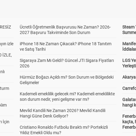
RESİZ
Ücretli Öğretmenlik Başvurusu Ne Zaman? 2026-
Steam 
2027 Başvuru Takviminde Son Durum
Summer 
yın izle
iPhone 18 Ne Zaman Çıkacak? iPhone 18 Tanıtım
Manifes
ve Satış Tarihi
İddiala
 İZLE,
Sigaraya Zam Mı Geldi? Güncel JTI Sigara Fiyatları
LGS Yer
2026
Yerleş
nlı
Hürmüz Boğazı Açıldı mı? Son Durum ve Bölgedeki
Akaryak
Gelişmeler
Sturm
Carrefo
Kademeli emeklilik gelecek mi? Kademeli emeklilikte
son durum nedir, yeni gelişme var mı?
Galatas
Alım
hangi 
Mevlid Kandili Ne Zaman 2026? Mevlid Kandili
Hangi Güne Denk Geliyor?
Fenerb
ı İçin
kaçta,
Cristiano Ronaldo Futbolu Bıraktı mı? Portekizli
Fenerba
Yıldız Emekli Oldu mu?