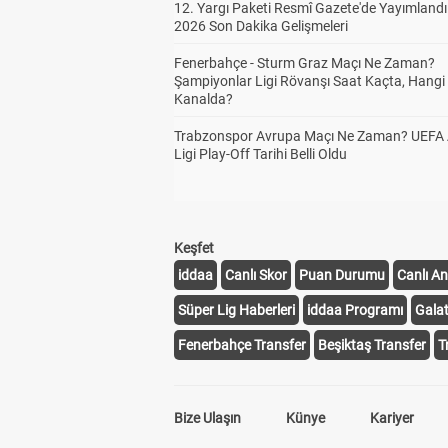
12. Yargı Paketi Resmî Gazete'de Yayımlandı
2026 Son Dakika Gelişmeleri
Fenerbahçe - Sturm Graz Maçı Ne Zaman?
Şampiyonlar Ligi Rövanşı Saat Kaçta, Hangi
Kanalda?
Trabzonspor Avrupa Maçı Ne Zaman? UEFA
Ligi Play-Off Tarihi Belli Oldu
Keşfet
iddaa
Canlı Skor
Puan Durumu
Canlı An
Süper Lig Haberleri
iddaa Programı
Gala
Fenerbahçe Transfer
Beşiktaş Transfer
T
Bize Ulaşın
Künye
Kariyer