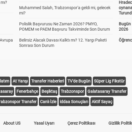
 mı?
Hradec
Muhammed Salah, Trabzonspor'a geldi mi, gelecek
oynana
mi?
Turund
Polislik Başvurusu Ne Zaman 2026? PMYO,
Bugün 
POMEM ve PAEM Başvuru Takviminde Son Durum
2026
 Avrupa
Belirsiz Alacak Davası Kalktı mı? 12. Yargı Paketi
Öğrenci
Sonrası Son Durum
latım
At Yarışı
Transfer Haberleri
TV'de Bugün
Süper Lig Fikstür
tasaray
Fenerbahçe
Beşiktaş
Trabzonspor
Galatasaray Transfer
rabzonspor Transfer
Canlı İzle
iddaa Sonuçları
Aktif Sayaç
About US
Yasal Uyarı
Çerez Politikası
Gizlilik Politi