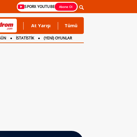
SPORX YOUTUBE
Abone Ol
At Yarışı
Tümü
GÜN
İSTATİSTİK
(YENİ) OYUNLAR