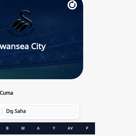
wansea City
6 Cuma
Dış Saha
B
M
A
Y
AV
P