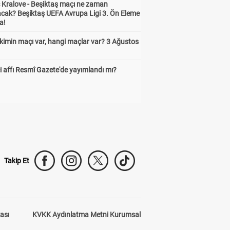
 Kralove - Beşiktaş maçı ne zaman
cak? Beşiktaş UEFA Avrupa Ligi 3. Ön Eleme
a!
kimin maçı var, hangi maçlar var? 3 Ağustos
 affı Resmî Gazete'de yayımlandı mı?
Takip Et
kası
KVKK Aydınlatma Metni Kurumsal