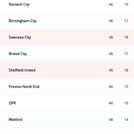
Norwich City
46
19
Birmingham City
46
17
Swansea City
46
18
Bristol City
46
17
Sheffield United
46
18
Preston North End
46
15
QPR
46
16
Watford
46
14