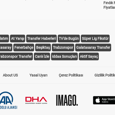
Fındık 
Fiyatla
latım
At Yarışı
Transfer Haberleri
TV'de Bugün
Süper Lig Fikstür
tasaray
Fenerbahçe
Beşiktaş
Trabzonspor
Galatasaray Transfer
rabzonspor Transfer
Canlı İzle
iddaa Sonuçları
Aktif Sayaç
About US
Yasal Uyarı
Çerez Politikası
Gizlilik Politi