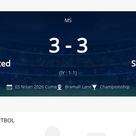
MS
3 - 3
ted
S
(İY : 1-1)
03 Nisan 2026 Cuma
Bramall Lane
Championship
UTBOL