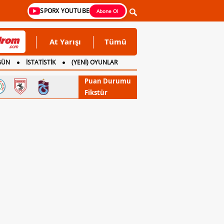
SPORX YOUTUBE
Abone Ol
At Yarışı
Tümü
GÜN
İSTATİSTİK
(YENİ) OYUNLAR
Puan Durumu
Fikstür