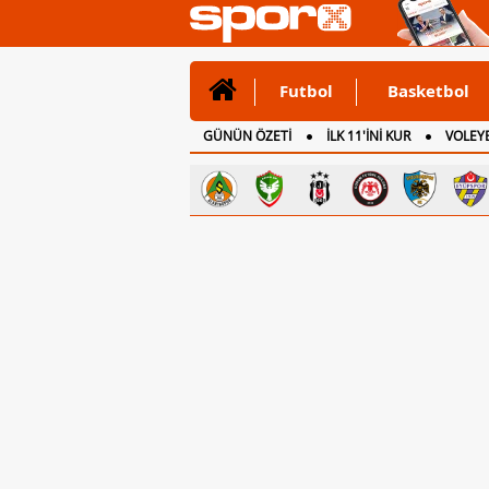
Futbol
Basketbol
GÜNÜN ÖZETİ
İLK 11'İNİ KUR
VOLEYB
CANLI ANLATIM
İNGİLTERE