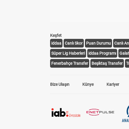
Keşfet
iddaa
Canlı Skor
Puan Durumu
Canlı An
Süper Lig Haberleri
iddaa Programı
Gala
Fenerbahçe Transfer
Beşiktaş Transfer
T
Bize Ulaşın
Künye
Kariyer