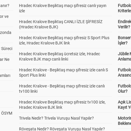
anır?
Hradec Kralove Beşiktaş maçı şifresiz canlı yayın
Futbold
izle
Kriterle
or ve
Hradec Kralove Beşiktaş CANLI İZLE ŞİFRESİZ
Endire
(Hradec Kralove BJK)
Verilir?
ezonda
Hradec Kralove Beşiktaş maçı şifresiz S Sport Plus
Bonserv
izle, Hradec Kralove BJK link
İşler?
 Süreci
Hradec Kralove Beşiktaş ücretsiz izle, Hradec
Jübile
Kralove BJK maçı canlı linki
Anlama
ar Ne
Hradec Kralove - Beşiktaş maçı şifresiz izle canlı S
Futbold
Sport Plus linki
Arasınd
amları
Hradec Kralove - Beşiktaş maçı şifresiz izle canlı
Futbol
tv100 linki
Olur?
Hradec Kralove Beşiktaş maçı şifresiz tv100 izle,
Açık L
Hradec Kralove BJK link
Kayıt Y
? ÖSYM
Trivela Nedir? Trivela Vuruşu Nasıl Yapılır?
Motorin
Beklene
Röveşata Nedir? Röveşata Vuruşu Nasıl Yapılır?