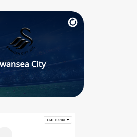
wansea City
GMT +00:00