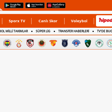
Sporx TV
Canlı Skor
Voleybol
OL MİLLİ TAKIMLAR
SÜPER LİG
TRANSFER HABERLERİ
TV'DE BU