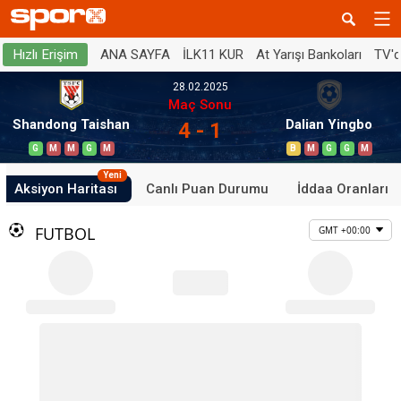
ANA SAYFA
İLK11 KUR
At Yarışı Bankoları
TV'
Hızlı Erişim
28.02.2025
Maç Sonu
Shandong Taishan
Dalian Yingbo
4 - 1
G
M
M
G
M
B
M
G
G
M
Yeni
Aksiyon Haritası
Canlı Puan Durumu
İddaa Oranları
FUTBOL
GMT +00:00