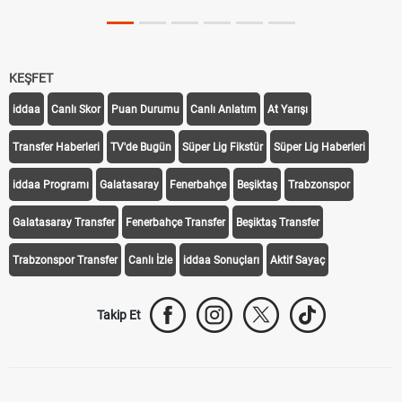
KEŞFET
iddaa
Canlı Skor
Puan Durumu
Canlı Anlatım
At Yarışı
Transfer Haberleri
TV'de Bugün
Süper Lig Fikstür
Süper Lig Haberleri
iddaa Programı
Galatasaray
Fenerbahçe
Beşiktaş
Trabzonspor
Galatasaray Transfer
Fenerbahçe Transfer
Beşiktaş Transfer
Trabzonspor Transfer
Canlı İzle
iddaa Sonuçları
Aktif Sayaç
Takip Et