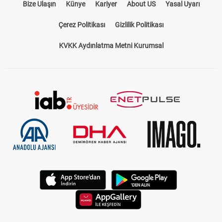
Bize Ulaşın
Künye
Kariyer
About US
Yasal Uyarı
Çerez Politikası
Gizlilik Politikası
KVKK Aydınlatma Metni Kurumsal