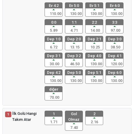
Ev 4:2
Ev 5:0
Ev 5:1
Ev 6:0
110.00
130.00
130.00
130.00
0:0
1:1
2:2
3:3
5.89
4.71
14.00
97.00
Dep 1:0
Dep 2:0
Dep 2:1
Dep 3:0
6.72
13.15
10.25
38.50
Dep 3:1
Dep 3:2
Dep 4:0
Dep 4:1
30.00
46.50
130.00
120.00
Dep 4:2
Dep 5:0
Dep 5:1
Dep 6:0
130.00
130.00
130.00
130.00
diğer
70.00
İlk Golü Hangi
1
Gol
2
1
Takım Atar
Olmaz
1.71
2.16
7.40