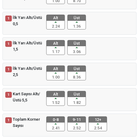
1.00
8.70
İlk Yarı Altı/Üstü
Alt
Üst
1
0,5
2.24
1.36
İlk Yarı Altı/Üstü
Alt
Üst
1
1,5
1.17
3.06
İlk Yarı Altı/Üstü
Alt
Üst
1
2,5
1.00
8.36
Kart Sayısı Altı/
Alt
Üst
1
Üstü 5,5
1.52
1.82
Toplam Korner
0-8
9-11
12+
1
Sayısı
2.41
2.52
2.54