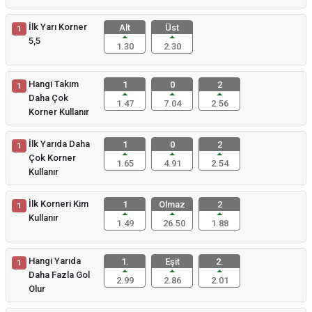
İlk Yarı Korner
Alt
Üst
1
5,5
1.30
2.30
Hangi Takım
1
0
2
1
Daha Çok
1.47
7.04
2.56
Korner Kullanır
İlk Yarıda Daha
1
0
2
1
Çok Korner
1.65
4.91
2.54
Kullanır
İlk Korneri Kim
1
Olmaz
2
1
Kullanır
1.49
26.50
1.88
Hangi Yarıda
1.
Eşit
2.
1
Daha Fazla Gol
2.99
2.86
2.01
Olur