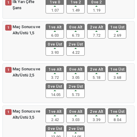
İlk Yarı Çifte
1 ve 0
1 ve 2
0 ve 2
1
Şans
1.07
1.49
1.19
Maç Sonucu ve
1 ve Alt
0 ve Alt
2 ve Alt
1 ve Üst
1
Altı/Üstü 1,5
6.03
6.73
7.72
2.69
0 ve Üst
2 ve Üst
3.93
4.22
Maç Sonucu ve
1 ve Alt
0 ve Alt
2 ve Alt
1 ve Üst
1
Altı/Üstü 2,5
3.72
3.05
5.18
3.68
0 ve Üst
2 ve Üst
14.05
5.73
Maç Sonucu ve
1 ve Alt
0 ve Alt
2 ve Alt
1 ve Üst
1
Altı/Üstü 3,5
2.42
3.03
3.39
8.04
0 ve Üst
2 ve Üst
13.90
14.05