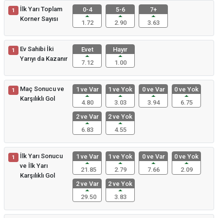
İlk Yarı Toplam
0-4
5-6
7+
1
Korner Sayısı
1.72
2.90
3.63
Ev Sahibi İki
Evet
Hayır
1
Yarıyı da Kazanır
7.12
1.00
Maç Sonucu ve
1 ve Var
1 ve Yok
0 ve Var
0 ve Yok
1
Karşılıklı Gol
4.80
3.03
3.94
6.75
2 ve Var
2 ve Yok
6.83
4.55
İlk Yarı Sonucu
1 ve Var
1 ve Yok
0 ve Var
0 ve Yok
1
ve İlk Yarı
21.85
2.79
7.66
2.09
Karşılıklı Gol
2 ve Var
2 ve Yok
29.50
3.83