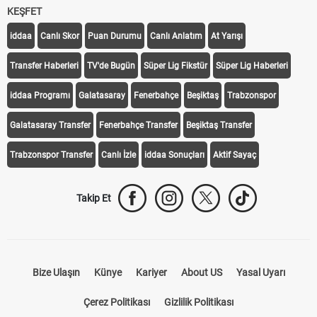
Transfer Haberleri
TV'de Bugün
Süper Lig Fikstür
Süper Lig Haberleri
iddaa Programı
Galatasaray
Fenerbahçe
Beşiktaş
Trabzonspor
Galatasaray Transfer
Fenerbahçe Transfer
Beşiktaş Transfer
Trabzonspor Transfer
Canlı İzle
iddaa Sonuçları
Aktif Sayaç
Takip Et
Bize Ulaşın
Künye
Kariyer
About US
Yasal Uyarı
Çerez Politikası
Gizlilik Politikası
KVKK Aydınlatma Metni Kurumsal