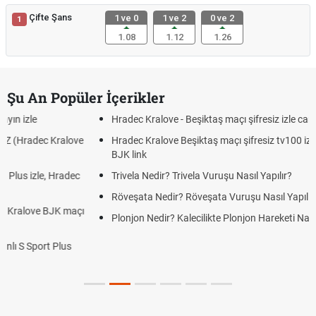
Çifte Şans
1 ve 0
1 ve 2
0 ve 2
1
1.08
1.12
1.26
Şu An Popüler İçerikler
Hradec Kralove - Beşiktaş maçı şifresiz izle canlı tv100 linki
Hradec Kralove Beşiktaş maçı şifresiz tv100 izle, Hradec Kralove
BJK link
Trivela Nedir? Trivela Vuruşu Nasıl Yapılır?
Röveşata Nedir? Röveşata Vuruşu Nasıl Yapılır?
Plonjon Nedir? Kalecilikte Plonjon Hareketi Nasıl Yapılır?
KEŞFET
iddaa
Canlı Skor
Puan Durumu
Canlı Anlatım
At Yarışı