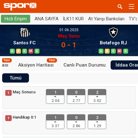
ANA SAYFA
İLK11 KUR
At Yarışı Bankoları
TV'
Hızlı Erişim
01.06.2025
Maç Sonu
Santos FC
Botafogo RJ
0 - 1
G
B
G
M
G
G
B
G
M
G
Yeni
Yeni
tası
Aksiyon Haritası
Canlı Puan Durumu
İddaa Oran
Tümü
Maç Sonucu
1
0
2
1
2.04
2.77
3.02
Handikap 0:1
1
0
2
1
3.37
2.86
1.29