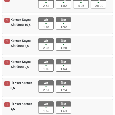
2.53
1.82
4.95
28.00
Korner Sayısı
Alt
Üst
1
Altı/Üstü 10,5
1.46
1.92
Korner Sayısı
Alt
Üst
1
Altı/Üstü 8,5
2.35
1.28
Korner Sayısı
Alt
Üst
1
Altı/Üstü 9,5
1.80
1.54
İlk Yarı Korner
Alt
Üst
1
3,5
2.51
1.24
İlk Yarı Korner
Alt
Üst
1
4,5
1.69
1.63