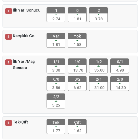
İlk Yarı Sonucu
1
0
2
1
2.74
1.81
3.78
Karşılıklı Gol
Var
Yok
1
1.81
1.58
İlk Yarı/Maç
1/1
1/0
1/2
0/1
1
Sonucu
3.30
13.70
35.00
4.90
0/0
0/2
2/1
2/0
3.86
6.62
31.00
14.30
2/2
5.25
Tek/Çift
Tek
Çift
1
1.77
1.62