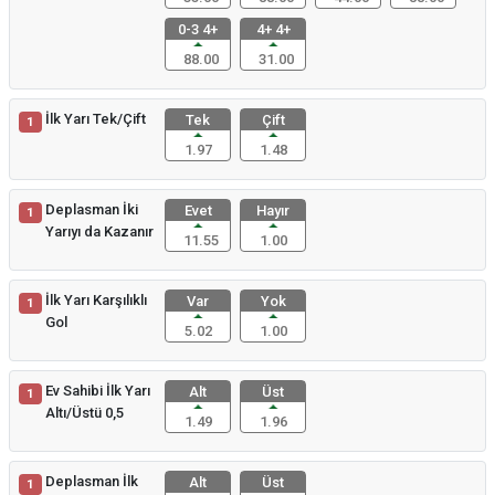
0-3 4+
4+ 4+
88.00
31.00
İlk Yarı Tek/Çift
Tek
Çift
1
1.97
1.48
Deplasman İki
Evet
Hayır
1
Yarıyı da Kazanır
11.55
1.00
İlk Yarı Karşılıklı
Var
Yok
1
Gol
5.02
1.00
Ev Sahibi İlk Yarı
Alt
Üst
1
Altı/Üstü 0,5
1.49
1.96
Deplasman İlk
Alt
Üst
1