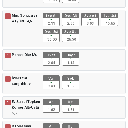
Maç Sonucu ve
1 ve Alt
0 ve Alt
2 ve Alt
1 ve Üst
1
Altı/Üstü 4,5
2.11
2.56
3.03
15.65
0 ve Üst
2 ve Üst
35.00
26.50
Penaltı Olur Mu
Evet
Hayır
1
2.64
1.13
İkinci Yarı
Var
Yok
1
Karşılıklı Gol
3.83
1.08
Ev Sahibi Toplam
Alt
Üst
1
Korner Altı/Üstü
1.62
1.71
5,5
Deplasman
Alt
Üst
1