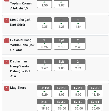
Toplam Korner
1.50
1.87
Altı/Üstü 4,5
Kim Daha Çok
1
0
2
1
Kart Görür
2.35
4.25
1.84
Ev Sahibi Hangi
1.
Eşit
2.
1
Yarıda Daha Çok
3.26
2.13
2.46
Gol Atar
Deplasman
1.
Eşit
2.
1
Hangi Yarıda
3.67
1.85
2.71
Daha Çok Gol
Atar
Maç Skoru
Ev 1:0
Ev 2:0
Ev 2:1
Ev 3:0
1
5.29
8.05
8.02
18.40
Ev 3:1
Ev 3:2
Ev 4:0
Ev 4:1
18.30
36.00
56.00
56.00