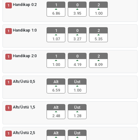
Handikap 0:2
1
0
2
1
6.86
3.95
1.00
Handikap 1:0
1
0
2
1
1.07
3.27
5.35
Handikap 2:0
1
0
2
1
1.00
4.19
8.09
Altı/Üstü 0,5
Alt
Üst
1
6.59
1.00
Altı/Üstü 1,5
Alt
Üst
1
2.48
1.28
Altı/Üstü 2,5
Alt
Üst
1