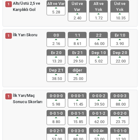
Altı/Üstü 2,5 ve
Alt ve Var
Üst ve
Alt ve
Üst ve
1
Karşılıklı Gol
Var
Yok
Yok
5.28
2.40
1.72
10.35
İlk Yarı Skoru
0:0
1:1
2:2
Ev 1:0
1
2.16
8.61
66.00
3.90
Ev 2:0
Ev 2:1
Dep 1:0
Dep 2:0
13.20
29.50
5.02
22.00
Dep 2:1
diğer
38.50
25.00
İlk Yarı/Maç
0-0 0-0
0-0 0-1
0-0 0-2
0-0 0-3
1
Sonucu Skorları
5.98
11.45
39.50
88.00
0-0 1-0
0-0 1-1
0-0 1-2
0-0 2-0
8.80
15.85
62.00
23.75
0-0 2-1
0-0 3-0
0:0 4+
1-0 1-0
53.00
88.00
53.00
12.30