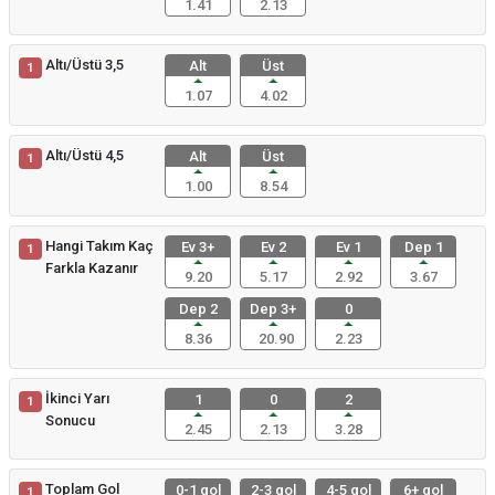
1.41
2.13
Altı/Üstü 3,5
Alt
Üst
1
1.07
4.02
Altı/Üstü 4,5
Alt
Üst
1
1.00
8.54
Hangi Takım Kaç
Ev 3+
Ev 2
Ev 1
Dep 1
1
Farkla Kazanır
9.20
5.17
2.92
3.67
Dep 2
Dep 3+
0
8.36
20.90
2.23
İkinci Yarı
1
0
2
1
Sonucu
2.45
2.13
3.28
Toplam Gol
0-1 gol
2-3 gol
4-5 gol
6+ gol
1