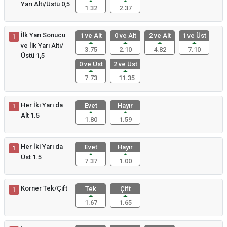
Yarı Altı/Üstü 0,5
1.32
2.37
İlk Yarı Sonucu
1 ve Alt
0 ve Alt
2 ve Alt
1 ve Üst
1
ve İlk Yarı Altı/
3.75
2.10
4.82
7.10
Üstü 1,5
0 ve Üst
2 ve Üst
7.73
11.35
Her İki Yarı da
Evet
Hayır
1
Alt 1.5
1.80
1.59
Her İki Yarı da
Evet
Hayır
1
Üst 1.5
7.37
1.00
Korner Tek/Çift
Tek
Çift
1
1.67
1.65