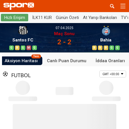
İLK11 KUR
Günün Özeti
At Yarışı Bankoları
TV'
Hızlı Erişim
07.04.2025
Maç Sonu
Santos FC
Bahia
2 - 2
G
B
G
M
G
B
B
B
G
G
Yeni
Aksiyon Haritası
Canlı Puan Durumu
İddaa Oranları
FUTBOL
GMT +00:00