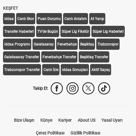
KEŞFET
iddaa
Canlı Skor
Puan Durumu
Canlı Anlatım
At Yarışı
Transfer Haberleri
TV'de Bugün
Süper Lig Fikstür
Süper Lig Haberleri
iddaa Programı
Galatasaray
Fenerbahçe
Beşiktaş
Trabzonspor
Galatasaray Transfer
Fenerbahçe Transfer
Beşiktaş Transfer
Trabzonspor Transfer
Canlı İzle
iddaa Sonuçları
Aktif Sayaç
Takip Et
Bize Ulaşın
Künye
Kariyer
About US
Yasal Uyarı
Çerez Politikası
Gizlilik Politikası