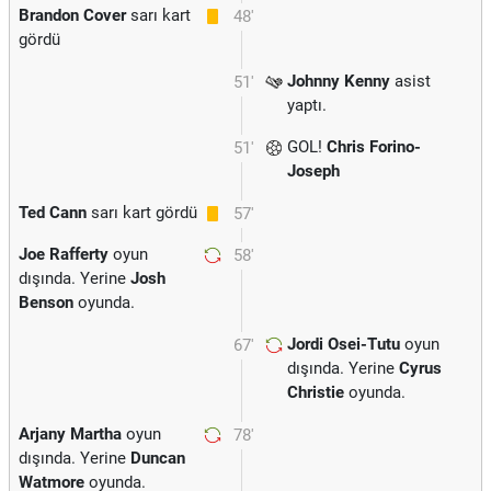
Brandon Cover
sarı kart
48'
gördü
Johnny Kenny
asist
51'
yaptı.
GOL!
Chris Forino-
51'
Joseph
Ted Cann
sarı kart gördü
57'
Joe Rafferty
oyun
58'
dışında. Yerine
Josh
Benson
oyunda.
Jordi Osei-Tutu
oyun
67'
dışında. Yerine
Cyrus
Christie
oyunda.
Arjany Martha
oyun
78'
dışında. Yerine
Duncan
Watmore
oyunda.