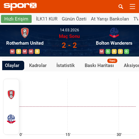
İLK11 KUR
Günün Özeti
At Yarışı Bankoları
TV
Hızlı Erişim
14.03.2026
Maç Sonu
Rotherham United
Bolton Wanderers
2 - 2
M
B
M
M
B
M
G
B
B
G
Yeni
Olaylar
Kadrolar
İstatistik
Baskı Haritası
Aksiyon
0'
15'
30'