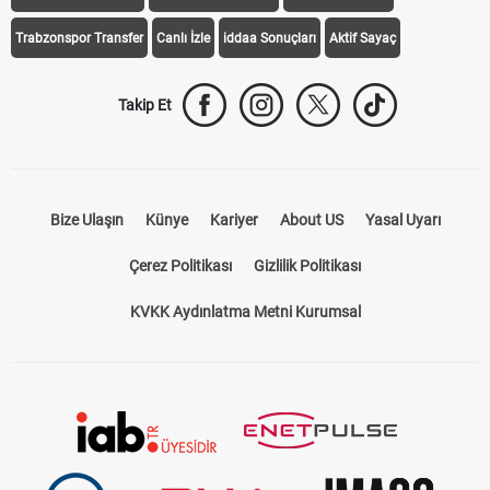
Trabzonspor Transfer
Canlı İzle
iddaa Sonuçları
Aktif Sayaç
Takip Et
Bize Ulaşın
Künye
Kariyer
About US
Yasal Uyarı
Çerez Politikası
Gizlilik Politikası
KVKK Aydınlatma Metni Kurumsal