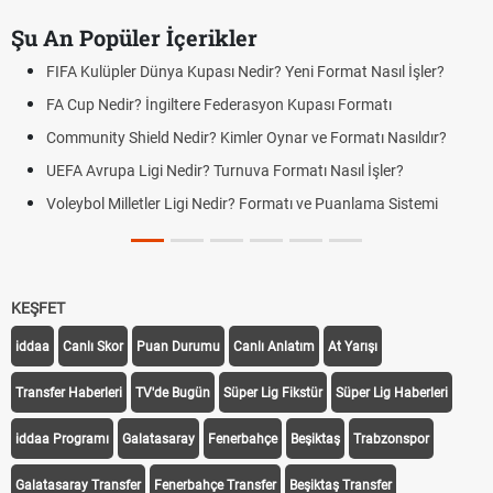
Şu An Popüler İçerikler
FIFA Kulüpler Dünya Kupası Nedir? Yeni Format Nasıl İşler?
FA Cup Nedir? İngiltere Federasyon Kupası Formatı
Community Shield Nedir? Kimler Oynar ve Formatı Nasıldır?
UEFA Avrupa Ligi Nedir? Turnuva Formatı Nasıl İşler?
Voleybol Milletler Ligi Nedir? Formatı ve Puanlama Sistemi
KEŞFET
iddaa
Canlı Skor
Puan Durumu
Canlı Anlatım
At Yarışı
Transfer Haberleri
TV'de Bugün
Süper Lig Fikstür
Süper Lig Haberleri
iddaa Programı
Galatasaray
Fenerbahçe
Beşiktaş
Trabzonspor
Galatasaray Transfer
Fenerbahçe Transfer
Beşiktaş Transfer