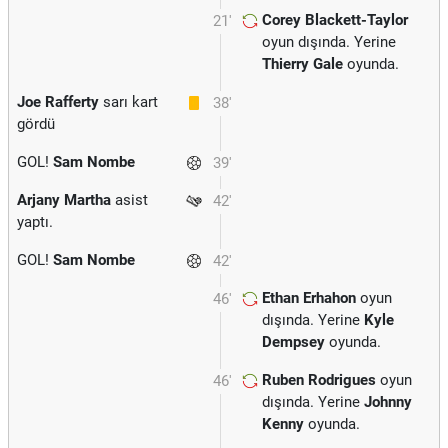
Corey Blackett-Taylor
21'
oyun dışında. Yerine
Thierry Gale
oyunda.
Joe Rafferty
sarı kart
38'
gördü
GOL!
Sam Nombe
39'
Arjany Martha
asist
42'
yaptı.
GOL!
Sam Nombe
42'
Ethan Erhahon
oyun
46'
dışında. Yerine
Kyle
Dempsey
oyunda.
Ruben Rodrigues
oyun
46'
dışında. Yerine
Johnny
Kenny
oyunda.