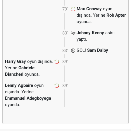
Max Conway
oyun
79'
dışında. Yerine
Rob Apter
oyunda.
Johnny Kenny
asist
83'
yaptı.
GOL!
Sam Dalby
83'
Harry Gray
oyun dışında.
89'
Yerine
Gabriele
Biancheri
oyunda.
Lenny Agbaire
oyun
89'
dışında. Yerine
Emmanuel Adegboyega
oyunda.