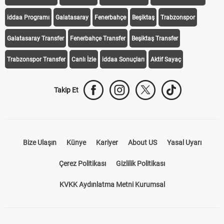
iddaa Programı
Galatasaray
Fenerbahçe
Beşiktaş
Trabzonspor
Galatasaray Transfer
Fenerbahçe Transfer
Beşiktaş Transfer
Trabzonspor Transfer
Canlı İzle
iddaa Sonuçları
Aktif Sayaç
Takip Et
Bize Ulaşın
Künye
Kariyer
About US
Yasal Uyarı
Çerez Politikası
Gizlilik Politikası
KVKK Aydınlatma Metni Kurumsal