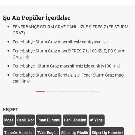
Şu An Popüler İçerikler
FENERBAHÇE STURM GRAZ CANLI İZLE ŞİFRESİZ (FB STURM
GRAZ)
Fenerbahçe Sturm Graz maçı şifresiz canlı yayın izle
Fenerbahçe Sturm Graz maçı ŞİFRESİZ tv100 İZLE, FB Sturm
Graz link
Fenerbahçe - Sturm Graz maçı şifresiz izle canlı tv100 linki
Fenerbahçe Sturm Graz ücretsiz izle, Fener Sturm Graz maçı
canlı linki
KEŞFET
iddaa
Canlı Skor
Puan Durumu
Canlı Anlatım
At Yarışı
Transfer Haberleri
TV'de Bugün
Süper Lig Fikstür
Süper Lig Haberleri