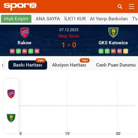
ANA SAYFA
İLK11 KUR
At Yarışı Bankoları
TV
Hızlı Erişim
07.12.2025
Maç Sonu
Rakow
GKS Katowice
1 - 0
M
G
M
G
M
G
G
M
M
B
Yeni
Yeni
ik
Baskı Haritası
Aksiyon Haritası
Canlı Puan Durumu
0'
15'
30'