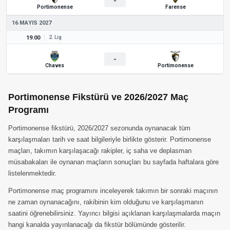
-
Portimonense
Farense
16 MAYIS 2027
19.00
2. Lig
-
Chaves
Portimonense
Portimonense Fikstürü ve 2026/2027 Maç
Programı
Portimonense fikstürü, 2026/2027 sezonunda oynanacak tüm
karşılaşmaları tarih ve saat bilgileriyle birlikte gösterir. Portimonense
maçları, takımın karşılaşacağı rakipler, iç saha ve deplasman
müsabakaları ile oynanan maçların sonuçları bu sayfada haftalara göre
listelenmektedir.
Portimonense maç programını inceleyerek takımın bir sonraki maçının
ne zaman oynanacağını, rakibinin kim olduğunu ve karşılaşmanın
saatini öğrenebilirsiniz. Yayıncı bilgisi açıklanan karşılaşmalarda maçın
hangi kanalda yayınlanacağı da fikstür bölümünde gösterilir.