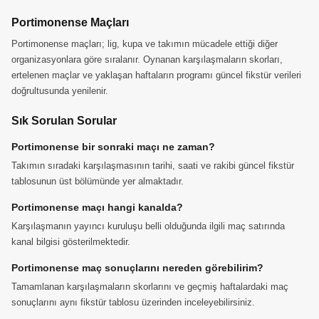
Portimonense Maçları
Portimonense maçları; lig, kupa ve takımın mücadele ettiği diğer
organizasyonlara göre sıralanır. Oynanan karşılaşmaların skorları,
ertelenen maçlar ve yaklaşan haftaların programı güncel fikstür verileri
doğrultusunda yenilenir.
Sık Sorulan Sorular
Portimonense bir sonraki maçı ne zaman?
Takımın sıradaki karşılaşmasının tarihi, saati ve rakibi güncel fikstür
tablosunun üst bölümünde yer almaktadır.
Portimonense maçı hangi kanalda?
Karşılaşmanın yayıncı kuruluşu belli olduğunda ilgili maç satırında
kanal bilgisi gösterilmektedir.
Portimonense maç sonuçlarını nereden görebilirim?
Tamamlanan karşılaşmaların skorlarını ve geçmiş haftalardaki maç
sonuçlarını aynı fikstür tablosu üzerinden inceleyebilirsiniz.