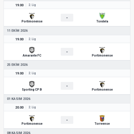
19.00
2. Lig
-
Portimonense
Tondela
11 EKIM 2026
19.00
2. Lig
-
Amarante FC
Portimonense
25 EKIM 2026
19.00
2. Lig
-
Sporting CP B
Portimonense
01 KASIM 2026
20.00
2. Lig
-
Portimonense
Torreense
08 KASIM 2026