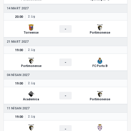
14 MART 2027
20.00
2. Lig
-
Torreense
Portimonense
21 MART 2027
19.00
2. Lig
-
Portimonense
FC Porto B
04 NISAN 2027
19.00
2. Lig
-
Academica
Portimonense
11 NISAN 2027
19.00
2. Lig
-