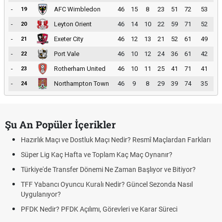
-
AFC Wimbledon
46
15
8
23
51
72
53
19
-
Leyton Orient
46
14
10
22
59
71
52
20
-
Exeter City
46
12
13
21
52
61
49
21
-
Port Vale
46
10
12
24
36
61
42
22
-
Rotherham United
46
10
11
25
41
71
41
23
-
Northampton Town
46
9
8
29
39
74
35
24
Şu An Popüler İçerikler
Hazırlık Maçı ve Dostluk Maçı Nedir? Resmî Maçlardan Farkları
Süper Lig Kaç Hafta ve Toplam Kaç Maç Oynanır?
Türkiye'de Transfer Dönemi Ne Zaman Başlıyor ve Bitiyor?
TFF Yabancı Oyuncu Kuralı Nedir? Güncel Sezonda Nasıl
Uygulanıyor?
PFDK Nedir? PFDK Açılımı, Görevleri ve Karar Süreci