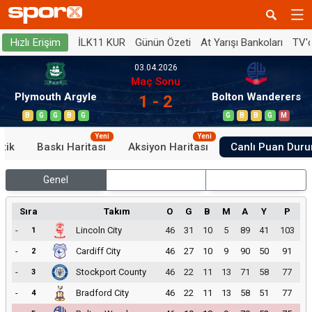
İLK11 KUR
Günün Özeti
At Yarışı Bankoları
TV'
Hızlı Erişim
03.04.2026
Maç Sonu
Plymouth Argyle
Bolton Wanderers
1 - 2
B
G
G
B
G
G
B
B
G
M
Yeni
Yeni
stik
Baskı Haritası
Aksiyon Haritası
Canlı Puan Dur
Genel
İç Saha
Dış Saha
Sıra
Takım
O
G
B
M
A
Y
P
-
Lincoln City
46
31
10
5
89
41
103
1
-
Cardiff City
46
27
10
9
90
50
91
2
-
Stockport County
46
22
11
13
71
58
77
3
-
Bradford City
46
22
11
13
58
51
77
4