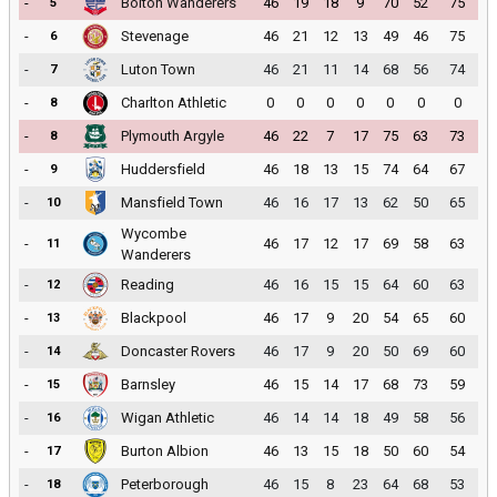
-
Bolton Wanderers
46
19
18
9
70
52
75
5
-
Stevenage
46
21
12
13
49
46
75
6
-
Luton Town
46
21
11
14
68
56
74
7
-
Charlton Athletic
0
0
0
0
0
0
0
8
-
Plymouth Argyle
46
22
7
17
75
63
73
8
-
Huddersfield
46
18
13
15
74
64
67
9
-
Mansfield Town
46
16
17
13
62
50
65
10
Wycombe
-
46
17
12
17
69
58
63
11
Wanderers
-
Reading
46
16
15
15
64
60
63
12
-
Blackpool
46
17
9
20
54
65
60
13
-
Doncaster Rovers
46
17
9
20
50
69
60
14
-
Barnsley
46
15
14
17
68
73
59
15
-
Wigan Athletic
46
14
14
18
49
58
56
16
-
Burton Albion
46
13
15
18
50
60
54
17
-
Peterborough
46
15
8
23
64
68
53
18