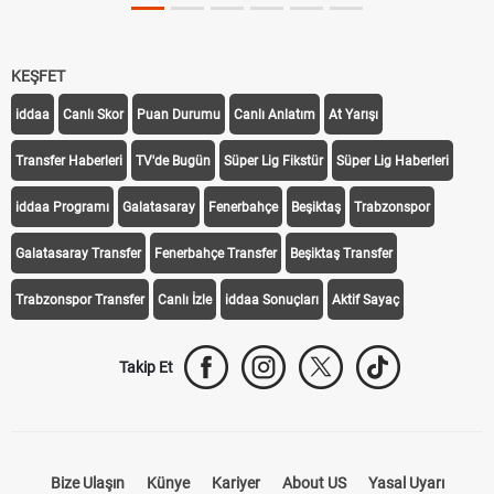
KEŞFET
iddaa
Canlı Skor
Puan Durumu
Canlı Anlatım
At Yarışı
Transfer Haberleri
TV'de Bugün
Süper Lig Fikstür
Süper Lig Haberleri
iddaa Programı
Galatasaray
Fenerbahçe
Beşiktaş
Trabzonspor
Galatasaray Transfer
Fenerbahçe Transfer
Beşiktaş Transfer
Trabzonspor Transfer
Canlı İzle
iddaa Sonuçları
Aktif Sayaç
Takip Et
Bize Ulaşın
Künye
Kariyer
About US
Yasal Uyarı