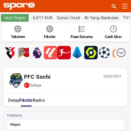
İLK11 KUR
Günün Özeti
At Yarışı Bankoları
TV'
Hızlı Erişim
Takımım
Fikstür
Puan Durumu
Canlı Skor
PFC Sochi
2026/2027
Türkiye
Detay
Fikstür
Kadro
TURNUVA