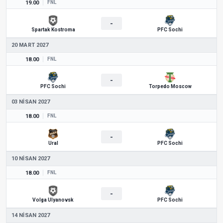
19.00
FNL
-
Spartak Kostroma
PFC Sochi
20 MART 2027
18.00
FNL
-
PFC Sochi
Torpedo Moscow
03 NISAN 2027
18.00
FNL
-
Ural
PFC Sochi
10 NISAN 2027
18.00
FNL
-
Volga Ulyanovsk
PFC Sochi
14 NISAN 2027