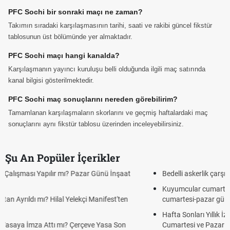
PFC Sochi bir sonraki maçı ne zaman?
Takımın sıradaki karşılaşmasının tarihi, saati ve rakibi güncel fikstür
tablosunun üst bölümünde yer almaktadır.
PFC Sochi maçı hangi kanalda?
Karşılaşmanın yayıncı kuruluşu belli olduğunda ilgili maç satırında
kanal bilgisi gösterilmektedir.
PFC Sochi maç sonuçlarını nereden görebilirim?
Tamamlanan karşılaşmaların skorlarını ve geçmiş haftalardaki maç
sonuçlarını aynı fikstür tablosu üzerinden inceleyebilirsiniz.
Şu An Popüler İçerikler
Bedelli askerlik çarşı izni var mı? 2026 ziyaret var mı?
Kuyumcular cumartesi, pazar günü açık mı? 2026 | Kuyumcular
cumartesi-pazar günü kaça kadar açık?
Hafta Sonları Yıllık İzinden Sayılır mı? Yıllık İzin Hesaplamasında
Cumartesi ve Pazar Detayı