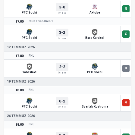
3-0
PFC Sochi
Aktobe
İY: 2-0
17.00
Club Friendlies 1
3-2
PFC Sochi
Bars Karakol
İY: 2-0
12 TEMMUZ 2026
17.00
FNL
2-2
Yaroslavl
PFC Sochi
İY: 1-0
19 TEMMUZ 2026
18.00
FNL
0-2
PFC Sochi
Spartak Kostroma
İY: 0-2
26 TEMMUZ 2026
18.00
FNL