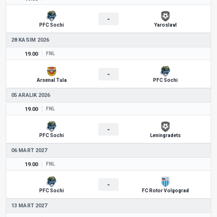
-
PFC Sochi
Yaroslavl
28 KASIM 2026
19.00
FNL
-
Arsenal Tula
PFC Sochi
05 ARALIK 2026
19.00
FNL
-
PFC Sochi
Leningradets
06 MART 2027
19.00
FNL
-
PFC Sochi
FC Rotor Volgograd
13 MART 2027