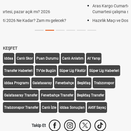
Aras Kargo Cumartesi-pazar açık mı? 2026 Aras Kargo
Cumartesi çalışma saatleri!
Hazırlık Maçı ve Dostluk Maçı Nedir? Resmî Maçlardan Farkları
KEŞFET
iddaa
Canlı Skor
Puan Durumu
Canlı Anlatım
At Yarışı
Transfer Haberleri
TV'de Bugün
Süper Lig Fikstür
Süper Lig Haberleri
iddaa Programı
Galatasaray
Fenerbahçe
Beşiktaş
Trabzonspor
Galatasaray Transfer
Fenerbahçe Transfer
Beşiktaş Transfer
Trabzonspor Transfer
Canlı İzle
iddaa Sonuçları
Aktif Sayaç
Takip Et