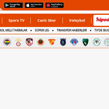
Sporx TV
Canlı Skor
Voleybol
OL MİLLİ TAKIMLAR
SÜPER LİG
TRANSFER HABERLERİ
TV'DE BU