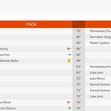
PAOK
10''
Aboubakary Ko
46''
Barnabas Varg
46''
Robert Ljubicic
 Kenny
46''
Sanchez
46''
 Rahman Baba
48''
63''
Aboubakary Ko
63''
Luka Jovic
72''
Joao Mario
72''
Dereck Kutesa
73''
Dereck Kutesa
73''
Luka Jovic
ho Meite
74''
ndro Bianco
74''