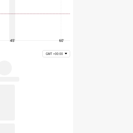
45'
60'
75'
GMT +00:00