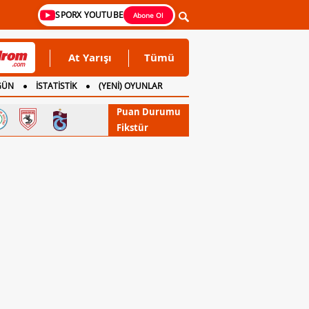
SPORX YOUTUBE
Abone Ol
At Yarışı
Tümü
GÜN
İSTATİSTİK
(YENİ) OYUNLAR
Puan Durumu
Fikstür