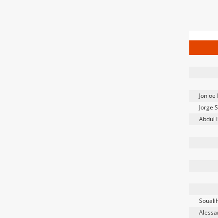
Jonjoe
Jorge 
Abdul
Souali
Alessa