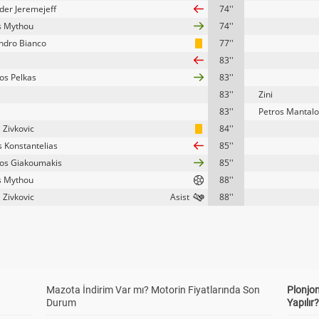
der Jeremejeff
74''
s Mythou
74''
ndro Bianco
77''
83''
ios Pelkas
83''
83''
Zini
83''
Petros Mantalo
 Zivkovic
84''
s Konstantelias
85''
os Giakoumakis
85''
s Mythou
88''
 Zivkovic
88''
Mazota İndirim Var mı? Motorin Fiyatlarında Son
Plonjon
Durum
Yapılır