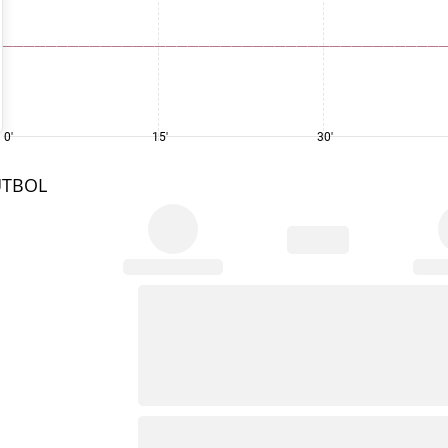
0'
15'
30'
UTBOL