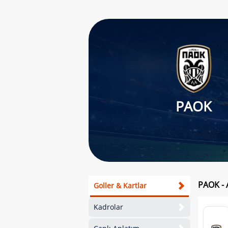
PAOK
PAOK - 
Goller & Kartlar
Kadrolar