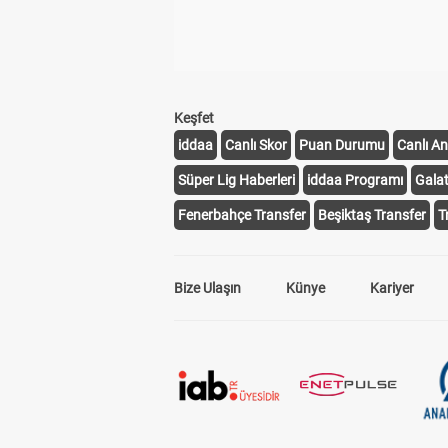
Keşfet
iddaa
Canlı Skor
Puan Durumu
Canlı An
Süper Lig Haberleri
iddaa Programı
Gala
Fenerbahçe Transfer
Beşiktaş Transfer
T
Bize Ulaşın
Künye
Kariyer