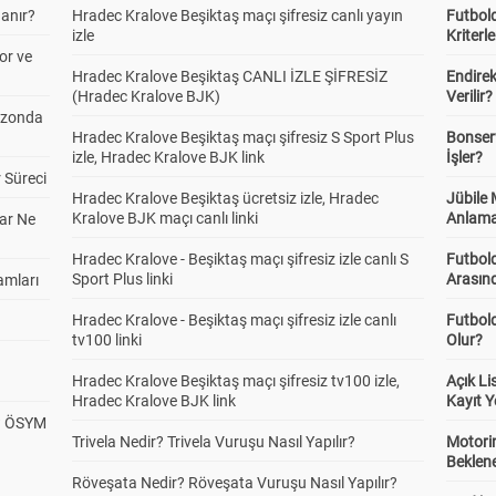
anır?
Hradec Kralove Beşiktaş maçı şifresiz canlı yayın
Futbold
izle
Kriterle
or ve
Hradec Kralove Beşiktaş CANLI İZLE ŞİFRESİZ
Endire
(Hradec Kralove BJK)
Verilir?
ezonda
Hradec Kralove Beşiktaş maçı şifresiz S Sport Plus
Bonserv
izle, Hradec Kralove BJK link
İşler?
 Süreci
Hradec Kralove Beşiktaş ücretsiz izle, Hradec
Jübile
Kralove BJK maçı canlı linki
Anlama
ar Ne
Hradec Kralove - Beşiktaş maçı şifresiz izle canlı S
Futbold
Sport Plus linki
Arasınd
amları
Hradec Kralove - Beşiktaş maçı şifresiz izle canlı
Futbol
tv100 linki
Olur?
Hradec Kralove Beşiktaş maçı şifresiz tv100 izle,
Açık L
Hradec Kralove BJK link
Kayıt Y
? ÖSYM
Trivela Nedir? Trivela Vuruşu Nasıl Yapılır?
Motorin
Beklene
Röveşata Nedir? Röveşata Vuruşu Nasıl Yapılır?