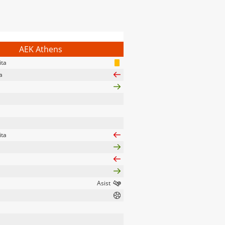
AEK Athens
ita
a
ita