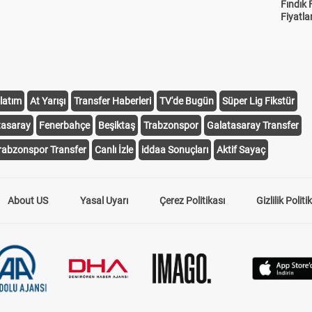
Fındık 
Fiyatla
latım
At Yarışı
Transfer Haberleri
TV'de Bugün
Süper Lig Fikstür
tasaray
Fenerbahçe
Beşiktaş
Trabzonspor
Galatasaray Transfer
rabzonspor Transfer
Canlı İzle
iddaa Sonuçları
Aktif Sayaç
About US
Yasal Uyarı
Çerez Politikası
Gizlilik Politi