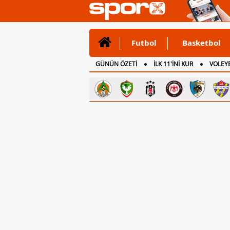
Futbol
Basketbol
GÜNÜN ÖZETİ
İLK 11'İNİ KUR
VOLEYB
CANLI ANLATIM
İNGİLTERE