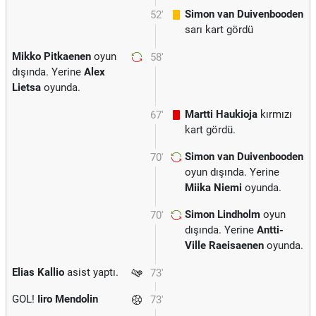
Simon van Duivenbooden
52'
sarı kart gördü
Mikko Pitkaenen
oyun
58'
dışında. Yerine
Alex
Lietsa
oyunda.
Martti Haukioja
kırmızı
67'
kart gördü.
Simon van Duivenbooden
70'
oyun dışında. Yerine
Miika Niemi
oyunda.
Simon Lindholm
oyun
70'
dışında. Yerine
Antti-
Ville Raeisaenen
oyunda.
Elias Kallio
asist yaptı.
73'
GOL!
Iiro Mendolin
73'