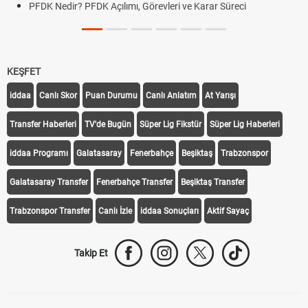
PFDK Nedir? PFDK Açılımı, Görevleri ve Karar Süreci
KEŞFET
iddaa
Canlı Skor
Puan Durumu
Canlı Anlatım
At Yarışı
Transfer Haberleri
TV'de Bugün
Süper Lig Fikstür
Süper Lig Haberleri
iddaa Programı
Galatasaray
Fenerbahçe
Beşiktaş
Trabzonspor
Galatasaray Transfer
Fenerbahçe Transfer
Beşiktaş Transfer
Trabzonspor Transfer
Canlı İzle
iddaa Sonuçları
Aktif Sayaç
Takip Et