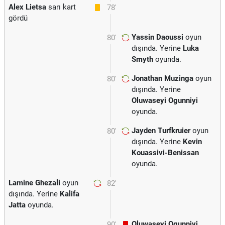
Alex Lietsa
sarı kart
78'
gördü
Yassin Daoussi
oyun
80'
dışında. Yerine
Luka
Smyth
oyunda.
Jonathan Muzinga
oyun
80'
dışında. Yerine
Oluwaseyi Ogunniyi
oyunda.
Jayden Turfkruier
oyun
80'
dışında. Yerine
Kevin
Kouassivi-Benissan
oyunda.
Lamine Ghezali
oyun
82'
dışında. Yerine
Kalifa
Jatta
oyunda.
Oluwaseyi Ogunniyi
90'