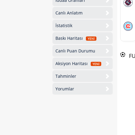
İddaa Oranları
Canlı Anlatım
İstatistik
Baskı Haritası
YENİ
Canlı Puan Durumu
F
Aksiyon Haritası
YENİ
Tahminler
Yorumlar