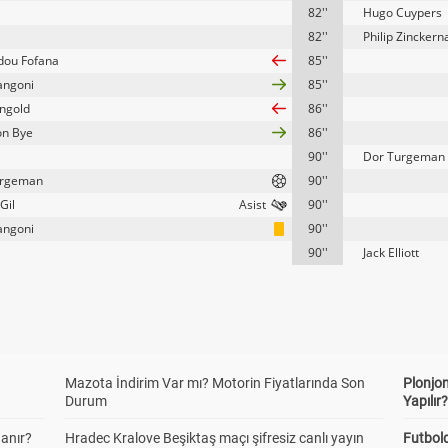
82''
Hugo Cuypers
82''
Philip Zinckern
ou Fofana
85''
angoni
85''
ingold
86''
on Bye
86''
90''
Dor Turgeman
urgeman
90''
Gil
90''
angoni
90''
90''
Jack Elliott
Mazota İndirim Var mı? Motorin Fiyatlarında Son
Plonjon
Durum
Yapılır
anır?
Hradec Kralove Beşiktaş maçı şifresiz canlı yayın
Futbold