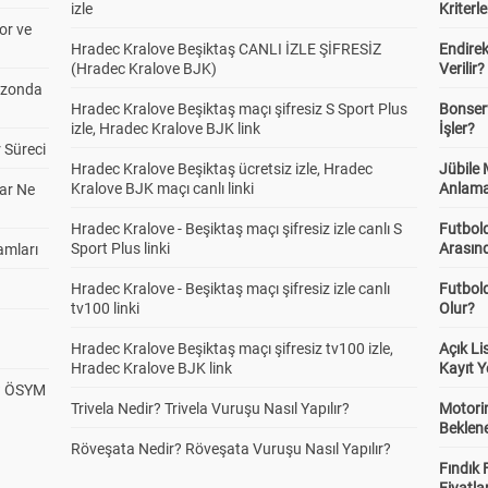
izle
Kriterle
or ve
Hradec Kralove Beşiktaş CANLI İZLE ŞİFRESİZ
Endire
(Hradec Kralove BJK)
Verilir?
ezonda
Hradec Kralove Beşiktaş maçı şifresiz S Sport Plus
Bonserv
izle, Hradec Kralove BJK link
İşler?
 Süreci
Hradec Kralove Beşiktaş ücretsiz izle, Hradec
Jübile
Kralove BJK maçı canlı linki
Anlama
ar Ne
Hradec Kralove - Beşiktaş maçı şifresiz izle canlı S
Futbold
Sport Plus linki
Arasınd
amları
Hradec Kralove - Beşiktaş maçı şifresiz izle canlı
Futbol
tv100 linki
Olur?
Hradec Kralove Beşiktaş maçı şifresiz tv100 izle,
Açık L
Hradec Kralove BJK link
Kayıt Y
? ÖSYM
Trivela Nedir? Trivela Vuruşu Nasıl Yapılır?
Motorin
Beklene
Röveşata Nedir? Röveşata Vuruşu Nasıl Yapılır?
Fındık 