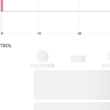
0'
15'
30'
UTBOL