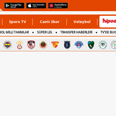
Sporx TV
Canlı Skor
Voleybol
OL MİLLİ TAKIMLAR
SÜPER LİG
TRANSFER HABERLERİ
TV'DE BU