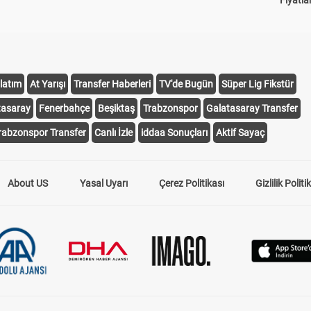
Fiyatla
latım
At Yarışı
Transfer Haberleri
TV'de Bugün
Süper Lig Fikstür
tasaray
Fenerbahçe
Beşiktaş
Trabzonspor
Galatasaray Transfer
rabzonspor Transfer
Canlı İzle
iddaa Sonuçları
Aktif Sayaç
About US
Yasal Uyarı
Çerez Politikası
Gizlilik Politi