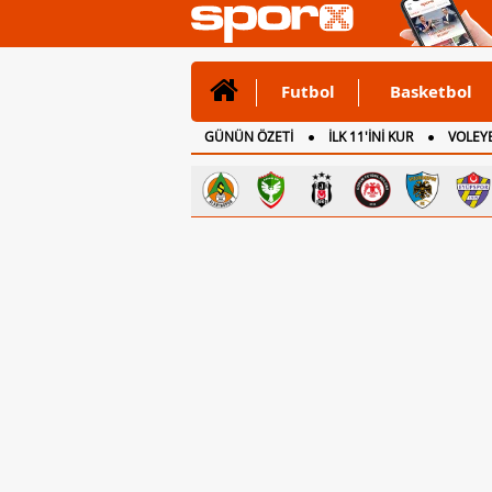
Futbol
Basketbol
GÜNÜN ÖZETİ
İLK 11'İNİ KUR
VOLEYB
CANLI ANLATIM
İNGİLTERE