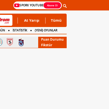
SPORX YOUTUBE
Abone Ol
At Yarışı
Tümü
GÜN
İSTATİSTİK
(YENİ) OYUNLAR
Puan Durumu
Fikstür