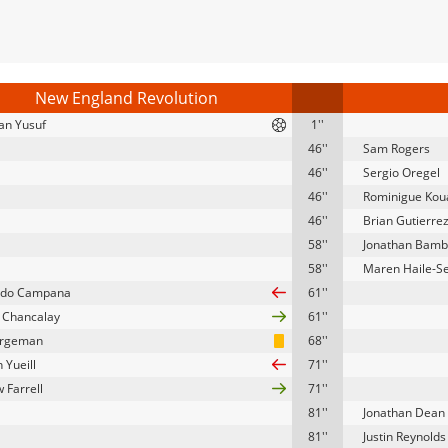
New England Revolution
an Yusuf
1''
46''
Sam Rogers
46''
Sergio Oregel
46''
Rominigue Ko
46''
Brian Gutierre
58''
Jonathan Bam
58''
Maren Haile-Se
rdo Campana
61''
 Chancalay
61''
urgeman
68''
 Yueill
71''
 Farrell
71''
81''
Jonathan Dean
81''
Justin Reynolds