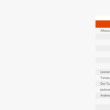
Alhass
Leona
Tomas
Dor T
Jackson
Andrew