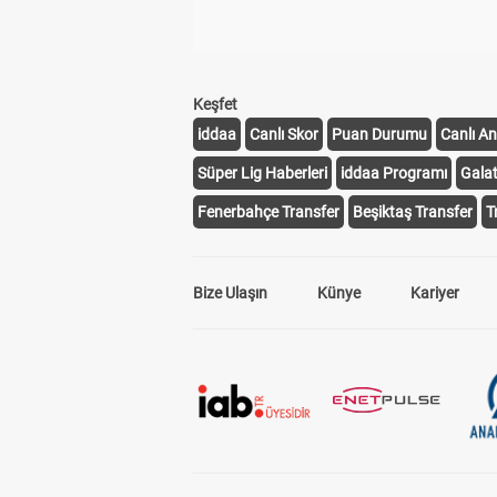
Keşfet
iddaa
Canlı Skor
Puan Durumu
Canlı An
Süper Lig Haberleri
iddaa Programı
Gala
Fenerbahçe Transfer
Beşiktaş Transfer
T
Bize Ulaşın
Künye
Kariyer