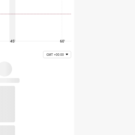
45'
60'
75'
GMT +00:00