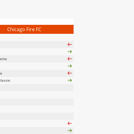
Chicago Fire FC
uame
z
ba
lassie