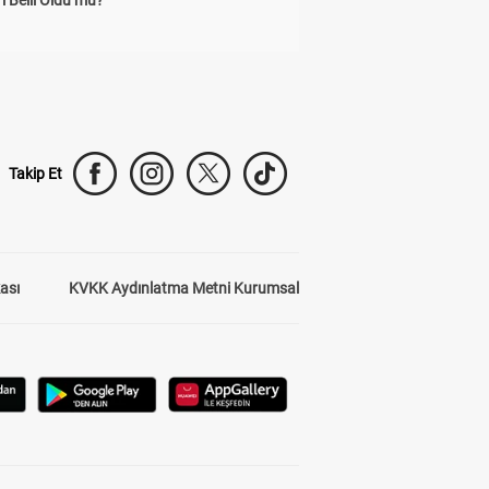
rı Belli Oldu mu?
Takip Et
kası
KVKK Aydınlatma Metni Kurumsal