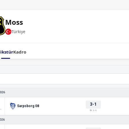
Moss
Türkiye
Fikstür
Kadro
026
3-1
Sarpsborg 08
 Friendlies 1
İY: 1-1
026