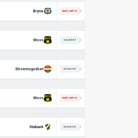
Bryne
MAĞLUBIYET
Moss
GALIBIYET
Stroemsgodset
BERABERE
Moss
MAĞLUBIYET
Stabaek
BERABERE