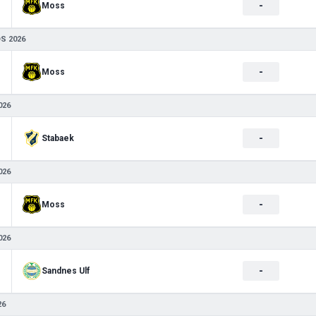
-
Moss
S 2026
-
Moss
026
-
Stabaek
026
-
Moss
026
-
Sandnes Ulf
26