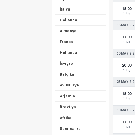
18.00
İtalya
1. Lig
Hollanda
16 MAYIS 2
Almanya
17.00
Fransa
1. Lig
Hollanda
20 MAYIS 2
İsviçre
20.00
1. Lig
Belçika
25 MAYIS 2
Avusturya
18.00
Arjantin
1. Lig
Brezilya
30 MAYIS 2
Afrika
17.00
1. Lig
Danimarka