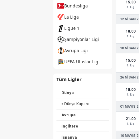
15.30
Bundesliga
1. Lig
La Liga
12 NISAN 2
Ligue 1
18.00
1. Lig
Şampiyonlar Ligi
18 NISAN 2
Avrupa Ligi
15.00
UEFA Uluslar Ligi
1. Lig
26 NISAN 2
Tüm Ligler
18.00
Dünya
1. Lig
» Dünya Kupası
01 MAYIS 2
Avrupa
21.00
1. Lig
İngiltere
10 MAYIS 2
İspanya