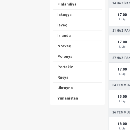
14 HAZIRAN
Finlandiya
İskoçya
17.00
1. Lig
İsveç
21 HAZIRAN
İrlanda
17.00
Norveç
1. Lig
Polonya
27 HAZIRAN
Portekiz
17.00
1. Lig
Rusya
04 TEMMUZ
Ukrayna
15.00
Yunanistan
1. Lig
26 TEMMUZ
18.00
1. Lig