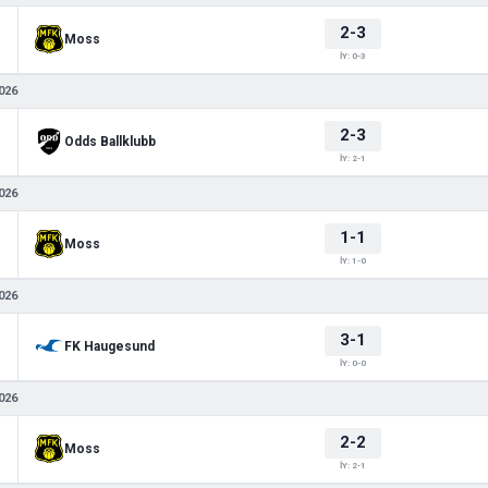
2-3
Moss
İY: 0-3
026
2-3
Odds Ballklubb
İY: 2-1
026
1-1
Moss
İY: 1-0
026
3-1
FK Haugesund
İY: 0-0
026
2-2
Moss
İY: 2-1