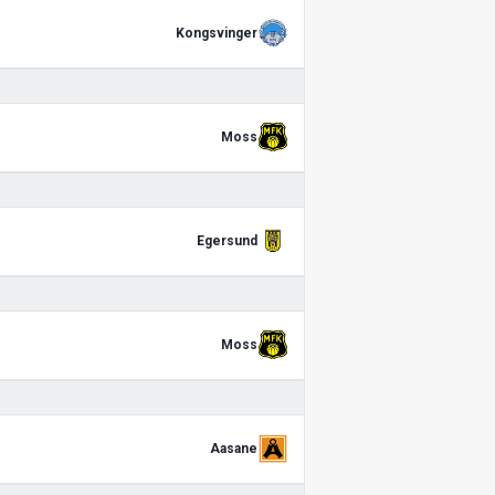
Kongsvinger
Moss
Egersund
Moss
Aasane