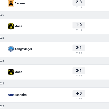
2-3
Aasane
İY: 1-0
026
1-0
Moss
İY: 1-0
026
2-1
Kongsvinger
İY: 0-0
026
2-1
Moss
İY: 0-0
026
4-0
Ranheim
İY: 2-0
026