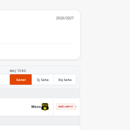
2026/2027
MAÇ TÜRÜ
Genel
İç Saha
Dış Saha
Moss
MAĞLUBIYET