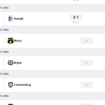
İY: 1-1
S 2026
2-1
Hoedd
İY: 2-1
S 2026
-
Moss
S 2026
-
Bryne
S 2026
-
Loerenskog
S 2026