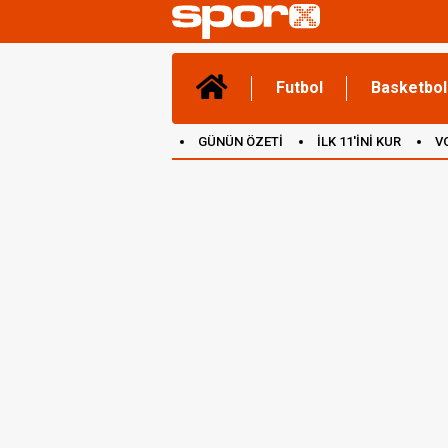
Futbol
Basketbol
GÜNÜN ÖZETİ
İLK 11'İNİ KUR
V
(YENİ) OYUNLAR
CANLI ANLATIM