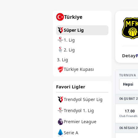
Türkiye
Süper Lig
1. Lig
2. Lig
Detay
3. Lig
Türkiye Kupası
TURNUVA
Favori Ligler
Trendyol Süper Lig
06 ŞUBAT 2
Trendyol 1. Lig
17.00
Club
Premier League
06 NISAN 2
Serie A