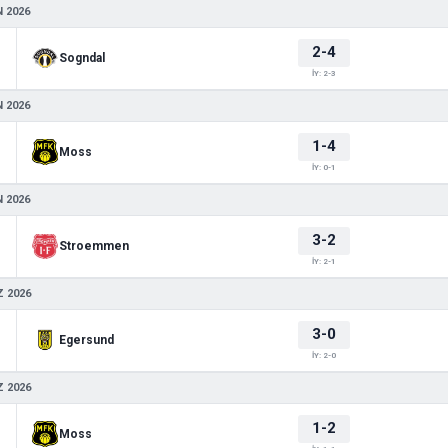
 2026
2-4
Sogndal
İY: 2-3
 2026
1-4
Moss
İY: 0-1
 2026
3-2
Stroemmen
İY: 2-1
 2026
3-0
Egersund
İY: 2-0
 2026
1-2
Moss