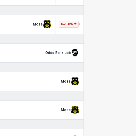
Moss
MAĞLUBIYET
Odds Ballklubb
Moss
Moss