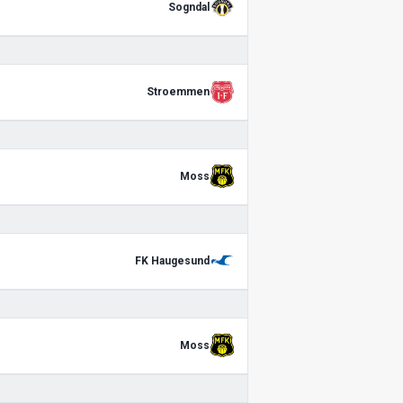
Sogndal
Stroemmen
Moss
FK Haugesund
Moss