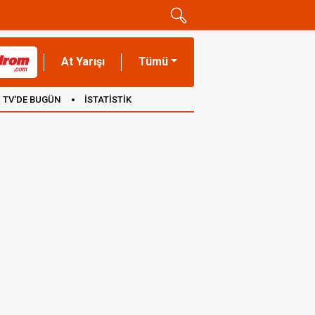
At Yarışı
Tümü
TV'DE BUGÜN
İSTATİSTİK