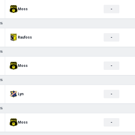
-
Moss
26
-
Raufoss
26
-
Moss
26
-
Lyn
26
-
Moss