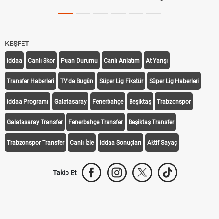
KEŞFET
iddaa
Canlı Skor
Puan Durumu
Canlı Anlatım
At Yarışı
Transfer Haberleri
TV'de Bugün
Süper Lig Fikstür
Süper Lig Haberleri
iddaa Programı
Galatasaray
Fenerbahçe
Beşiktaş
Trabzonspor
Galatasaray Transfer
Fenerbahçe Transfer
Beşiktaş Transfer
Trabzonspor Transfer
Canlı İzle
iddaa Sonuçları
Aktif Sayaç
Takip Et