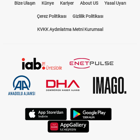
Bize Ulaşın
Künye
Kariyer
About US
Yasal Uyarı
Çerez Politikası
Gizlilik Politikası
KVKK Aydınlatma Metni Kurumsal