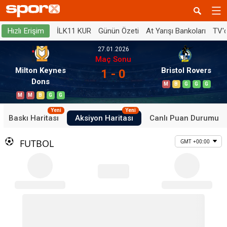
İLK11 KUR
Günün Özeti
At Yarışı Bankoları
TV'
Hızlı Erişim
27.01.2026
Maç Sonu
Milton Keynes
Bristol Rovers
1 - 0
Dons
M
B
G
G
G
M
M
B
G
G
Yeni
Yeni
Baskı Haritası
Aksiyon Haritası
Canlı Puan Durumu
FUTBOL
GMT +00:00