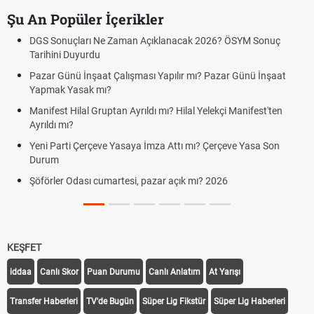
Şu An Popüler İçerikler
DGS Sonuçları Ne Zaman Açıklanacak 2026? ÖSYM Sonuç
Tarihini Duyurdu
Pazar Günü İnşaat Çalışması Yapılır mı? Pazar Günü İnşaat
Yapmak Yasak mı?
Manifest Hilal Gruptan Ayrıldı mı? Hilal Yelekçi Manifest'ten
Ayrıldı mı?
Yeni Parti Çerçeve Yasaya İmza Attı mı? Çerçeve Yasa Son
Durum
Şöförler Odası cumartesi, pazar açık mı? 2026
KEŞFET
iddaa
Canlı Skor
Puan Durumu
Canlı Anlatım
At Yarışı
Transfer Haberleri
TV'de Bugün
Süper Lig Fikstür
Süper Lig Haberleri