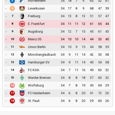
-
Hoffenheim
34
18
7
9
65
52
61
5
-
Leverkusen
34
17
8
9
68
47
59
6
-
Freiburg
34
13
8
13
51
57
47
7
-
E. Frankfurt
34
11
11
12
61
65
44
8
-
Augsburg
34
12
7
15
45
61
43
9
-
Mainz 05
34
10
10
14
44
53
40
10
-
Union Berlin
34
10
9
15
44
58
39
11
-
Mönchengladbach
34
9
11
14
42
53
38
12
-
Hamburger SV
34
9
11
14
40
54
38
13
-
FC Köln
34
7
11
16
49
63
32
14
-
Werder Bremen
34
8
8
18
37
60
32
15
-
Wolfsburg
34
7
8
19
45
69
29
16
-
FC Heidenheim
34
6
8
20
41
72
26
17
-
St. Pauli
34
6
8
20
29
60
26
18