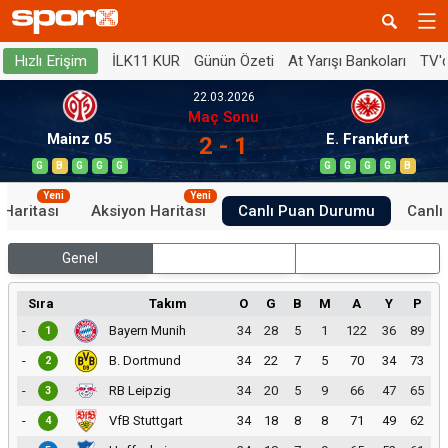
İLK11 KUR
Günün Özeti
At Yarışı Bankoları
TV'
Hızlı Erişim
22.03.2026
Maç Sonu
Mainz 05
E. Frankfurt
2 - 1
G
B
G
G
G
G
G
G
G
B
Yeni
Yeni
 Haritası
Aksiyon Haritası
Canlı Puan Durumu
Canlı 
Genel
İç Saha
Dış Saha
Sıra
Takım
O
G
B
M
A
Y
P
-
Bayern Munih
34
28
5
1
122
36
89
1
-
B. Dortmund
34
22
7
5
70
34
73
2
-
RB Leipzig
34
20
5
9
66
47
65
3
-
VfB Stuttgart
34
18
8
8
71
49
62
4