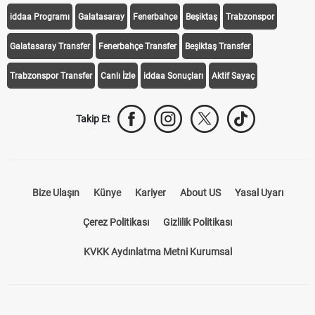
iddaa Programı
Galatasaray
Fenerbahçe
Beşiktaş
Trabzonspor
Galatasaray Transfer
Fenerbahçe Transfer
Beşiktaş Transfer
Trabzonspor Transfer
Canlı İzle
iddaa Sonuçları
Aktif Sayaç
Takip Et
Bize Ulaşın
Künye
Kariyer
About US
Yasal Uyarı
Çerez Politikası
Gizlilik Politikası
KVKK Aydınlatma Metni Kurumsal