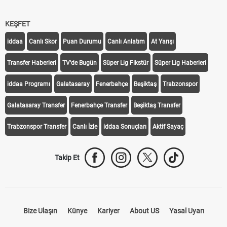
KEŞFET
iddaa
Canlı Skor
Puan Durumu
Canlı Anlatım
At Yarışı
Transfer Haberleri
TV'de Bugün
Süper Lig Fikstür
Süper Lig Haberleri
iddaa Programı
Galatasaray
Fenerbahçe
Beşiktaş
Trabzonspor
Galatasaray Transfer
Fenerbahçe Transfer
Beşiktaş Transfer
Trabzonspor Transfer
Canlı İzle
iddaa Sonuçları
Aktif Sayaç
Takip Et
Bize Ulaşın
Künye
Kariyer
About US
Yasal Uyarı