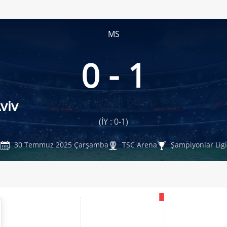
MS
0 - 1
viv
(İY : 0-1)
30 Temmuz 2025 Çarşamba
TSC Arena
Şampiyonlar Ligi