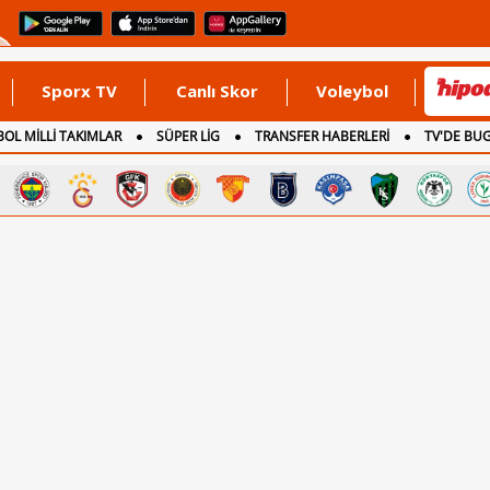
Sporx TV
Canlı Skor
Voleybol
OL MİLLİ TAKIMLAR
SÜPER LİG
TRANSFER HABERLERİ
TV'DE BU