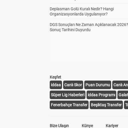
Deplasman Golü Kuralı Nedir? Hangi
Organizasyonlarda Uygulanıyor?
DGS Sonuçları Ne Zaman Açıklanacak 2026
Sonuç Tarihini Duyurdu
Keşfet
iddaa
Canlı Skor
Puan Durumu
Canlı An
Süper Lig Haberleri
iddaa Programı
Gala
Fenerbahçe Transfer
Beşiktaş Transfer
T
Bize Ulaşın
Künye
Kariyer