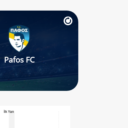
Pafos FC
İlk Yarı