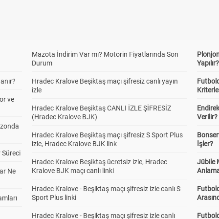
Mazota İndirim Var mı? Motorin Fiyatlarında Son
Plonjon
Durum
Yapılır
anır?
Hradec Kralove Beşiktaş maçı şifresiz canlı yayın
Futbold
izle
Kriterle
or ve
Hradec Kralove Beşiktaş CANLI İZLE ŞİFRESİZ
Endire
(Hradec Kralove BJK)
Verilir?
ezonda
Hradec Kralove Beşiktaş maçı şifresiz S Sport Plus
Bonserv
izle, Hradec Kralove BJK link
İşler?
 Süreci
Hradec Kralove Beşiktaş ücretsiz izle, Hradec
Jübile
Kralove BJK maçı canlı linki
Anlama
ar Ne
Hradec Kralove - Beşiktaş maçı şifresiz izle canlı S
Futbold
Sport Plus linki
Arasınd
amları
Hradec Kralove - Beşiktaş maçı şifresiz izle canlı
Futbol