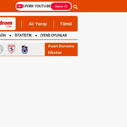
SPORX YOUTUBE
Abone Ol
At Yarışı
Tümü
GÜN
İSTATİSTİK
(YENİ) OYUNLAR
Puan Durumu
Fikstür