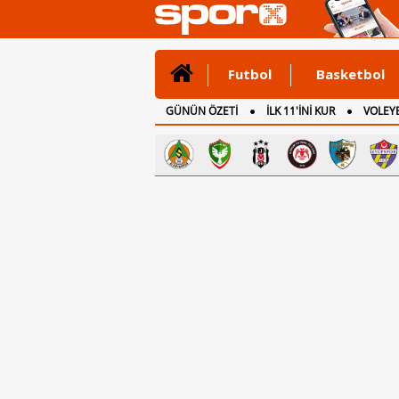
Futbol
Basketbol
GÜNÜN ÖZETİ
İLK 11'İNİ KUR
VOLEYB
CANLI ANLATIM
İNGİLTERE