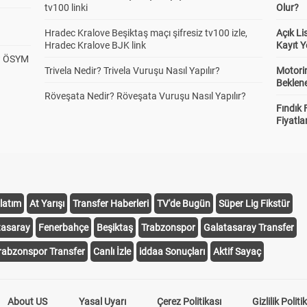
tv100 linki
Olur?
Hradec Kralove Beşiktaş maçı şifresiz tv100 izle,
Açık L
Hradec Kralove BJK link
Kayıt Y
? ÖSYM
Trivela Nedir? Trivela Vuruşu Nasıl Yapılır?
Motorin
Beklene
Röveşata Nedir? Röveşata Vuruşu Nasıl Yapılır?
Fındık 
Fiyatla
latım
At Yarışı
Transfer Haberleri
TV'de Bugün
Süper Lig Fikstür
tasaray
Fenerbahçe
Beşiktaş
Trabzonspor
Galatasaray Transfer
rabzonspor Transfer
Canlı İzle
iddaa Sonuçları
Aktif Sayaç
About US
Yasal Uyarı
Çerez Politikası
Gizlilik Politi