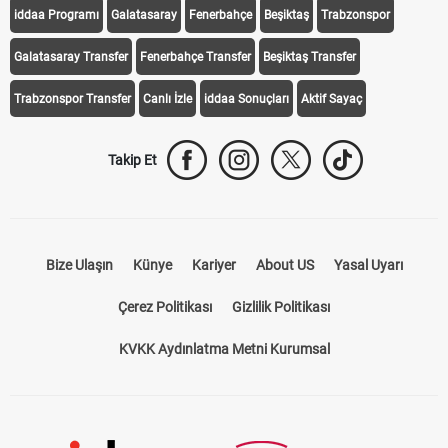
iddaa Programı
Galatasaray
Fenerbahçe
Beşiktaş
Trabzonspor
Galatasaray Transfer
Fenerbahçe Transfer
Beşiktaş Transfer
Trabzonspor Transfer
Canlı İzle
iddaa Sonuçları
Aktif Sayaç
Takip Et
Bize Ulaşın
Künye
Kariyer
About US
Yasal Uyarı
Çerez Politikası
Gizlilik Politikası
KVKK Aydınlatma Metni Kurumsal