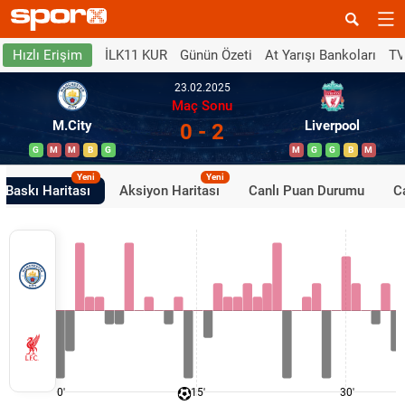
İLK11 KUR
Günün Özeti
At Yarışı Bankoları
TV
Hızlı Erişim
23.02.2025
Maç Sonu
M.City
Liverpool
0 - 2
G
M
M
B
G
M
G
G
B
M
Yeni
Yeni
Baskı Haritası
Aksiyon Haritası
Canlı Puan Durumu
Ca
0'
15'
30'