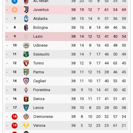
-
AC Milan
38
20
10
8
53
35
70
5
-
Juventus
38
19
12
7
61
34
69
6
-
Atalanta
38
15
14
9
51
36
59
7
-
Bologna
38
16
8
14
49
46
56
8
-
Lazio
38
14
12
12
41
40
54
9
-
Udinese
38
14
8
16
45
48
50
10
-
Sassuolo
38
14
7
17
46
50
49
11
-
Torino
38
12
9
17
44
63
45
12
-
Parma
38
11
12
15
28
46
45
13
-
Cagliari
38
11
10
17
40
53
43
14
-
Fiorentina
38
9
15
14
41
50
42
15
-
Genoa
38
10
11
17
41
51
41
16
-
Lecce
38
10
8
20
28
50
38
17
-
Cremonese
38
8
10
20
32
57
34
18
-
Verona
38
3
12
23
25
61
21
19