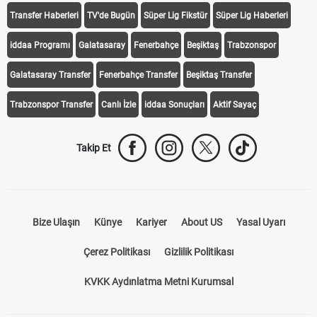
Transfer Haberleri
TV'de Bugün
Süper Lig Fikstür
Süper Lig Haberleri
iddaa Programı
Galatasaray
Fenerbahçe
Beşiktaş
Trabzonspor
Galatasaray Transfer
Fenerbahçe Transfer
Beşiktaş Transfer
Trabzonspor Transfer
Canlı İzle
iddaa Sonuçları
Aktif Sayaç
Takip Et
Bize Ulaşın
Künye
Kariyer
About US
Yasal Uyarı
Çerez Politikası
Gizlilik Politikası
KVKK Aydınlatma Metni Kurumsal