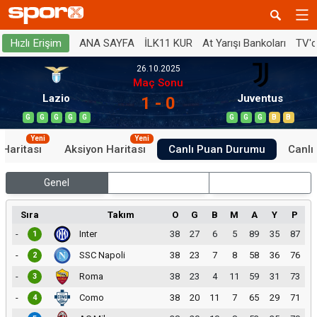
ANA SAYFA
İLK11 KUR
At Yarışı Bankoları
TV'
Hızlı Erişim
26.10.2025
Maç Sonu
Lazio
Juventus
1 - 0
G
G
G
G
G
G
G
G
B
B
Yeni
Yeni
 Haritası
Aksiyon Haritası
Canlı Puan Durumu
Canlı 
Genel
İç Saha
Dış Saha
Sıra
Takım
O
G
B
M
A
Y
P
-
Inter
38
27
6
5
89
35
87
1
-
SSC Napoli
38
23
7
8
58
36
76
2
-
Roma
38
23
4
11
59
31
73
3
-
Como
38
20
11
7
65
29
71
4