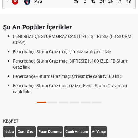
-
Pisa
38
2
12
24
26
71
18
20
Şu An Popüler İçerikler
FENERBAHÇE STURM GRAZ CANLI İZLE ŞİFRESİZ (FB STURM
GRAZ)
Fenerbahçe Sturm Graz maçı şifresiz canlı yayın izle
Fenerbahçe Sturm Graz maçı ŞİFRESİZ tv100 İZLE, FB Sturm
Graz link
Fenerbahçe - Sturm Graz maçı şifresiz izle canlı tv100 linki
Fenerbahçe Sturm Graz ücretsiz izle, Fener Sturm Graz maçı
canlı linki
KEŞFET
iddaa
Canlı Skor
Puan Durumu
Canlı Anlatım
At Yarışı