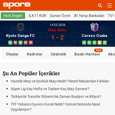
İLK11 KUR
Günün Özeti
At Yarışı Bankoları
TV'
Hızlı Erişim
14.03.2026
Maç Sonu
Kyoto Sanga FC
Cerezo Osaka
1 - 2
G
M
G
M
M
G
G
G
B
G
Yeni
Olaylar
Kadrolar
İstatistik
Baskı Haritası
Aks
Şu An Popüler İçerikler
Hazırlık Maçı ve Dostluk Maçı Nedir? Resmî Maçlardan Farkları
Süper Lig Kaç Hafta ve Toplam Kaç Maç Oynanır?
Türkiye'de Transfer Dönemi Ne Zaman Başlıyor ve Bitiyor?
TFF Yabancı Oyuncu Kuralı Nedir? Güncel Sezonda Nasıl
Uygulanıyor?