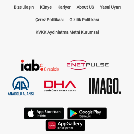
Bize Ulaşın
Künye
Kariyer
About US
Yasal Uyarı
Çerez Politikası
Gizlilik Politikası
KVKK Aydınlatma Metni Kurumsal