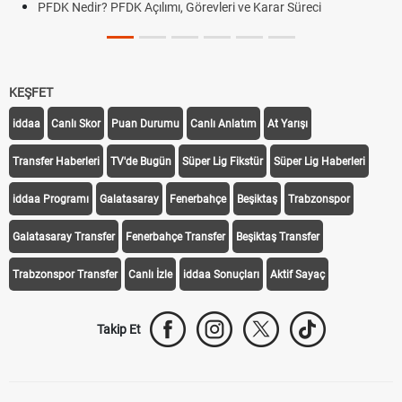
PFDK Nedir? PFDK Açılımı, Görevleri ve Karar Süreci
KEŞFET
iddaa
Canlı Skor
Puan Durumu
Canlı Anlatım
At Yarışı
Transfer Haberleri
TV'de Bugün
Süper Lig Fikstür
Süper Lig Haberleri
iddaa Programı
Galatasaray
Fenerbahçe
Beşiktaş
Trabzonspor
Galatasaray Transfer
Fenerbahçe Transfer
Beşiktaş Transfer
Trabzonspor Transfer
Canlı İzle
iddaa Sonuçları
Aktif Sayaç
Takip Et