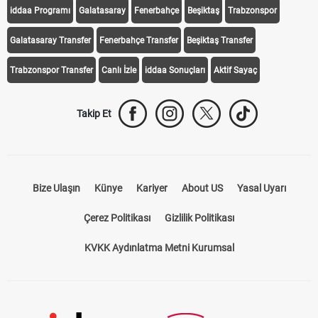
iddaa Programı
Galatasaray
Fenerbahçe
Beşiktaş
Trabzonspor
Galatasaray Transfer
Fenerbahçe Transfer
Beşiktaş Transfer
Trabzonspor Transfer
Canlı İzle
iddaa Sonuçları
Aktif Sayaç
Takip Et
Bize Ulaşın
Künye
Kariyer
About US
Yasal Uyarı
Çerez Politikası
Gizlilik Politikası
KVKK Aydınlatma Metni Kurumsal