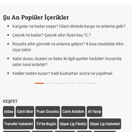
Şu An Popüler İçerikler
Kargalar ne kadar yaşar? İslam dininde karga ne anlama gelir?
Çeyrek ne kadar? Çeyrek altın fiyatı kaç TL?
Rüyada altın görmek ne anlama geliyor? 8 kısa maddede Altın
rüya tabiri
Sabır duası, duaları ve Sabır ile ilgili ayetler hadisler! Kuran'da
sabır nasıl anlatılır?
Kediler neden kusar? Kedi kustuktan sonra ne yapılmalı
KEŞFET
iddaa
Canlı Skor
Puan Durumu
Canlı Anlatım
At Yarışı
Transfer Haberleri
TV'de Bugün
Süper Lig Fikstür
Süper Lig Haberleri