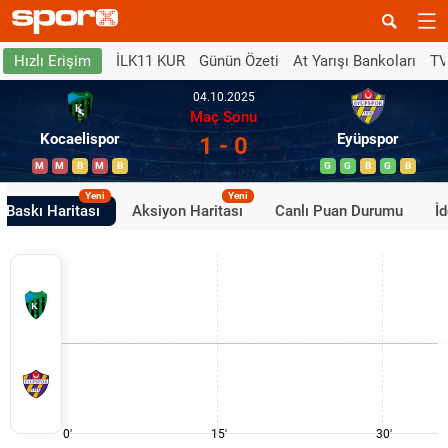
İLK11 KUR
Günün Özeti
At Yarışı Bankoları
TV
Hızlı Erişim
04.10.2025
Maç Sonu
Kocaelispor
Eyüpspor
1 - 0
M
M
B
M
B
G
G
B
G
B
Yeni
Yeni
Baskı Haritası
Aksiyon Haritası
Canlı Puan Durumu
İ
0'
15'
30'