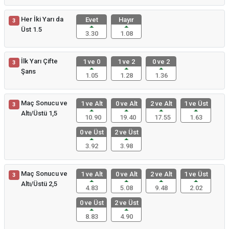
Her İki Yarı da
Evet
Hayır
3
Üst 1.5
3.30
1.08
İlk Yarı Çifte
1 ve 0
1 ve 2
0 ve 2
3
Şans
1.05
1.28
1.36
Maç Sonucu ve
1 ve Alt
0 ve Alt
2 ve Alt
1 ve Üst
3
Altı/Üstü 1,5
10.90
19.40
17.55
1.63
0 ve Üst
2 ve Üst
3.92
3.98
Maç Sonucu ve
1 ve Alt
0 ve Alt
2 ve Alt
1 ve Üst
3
Altı/Üstü 2,5
4.83
5.08
9.48
2.02
0 ve Üst
2 ve Üst
8.83
4.90