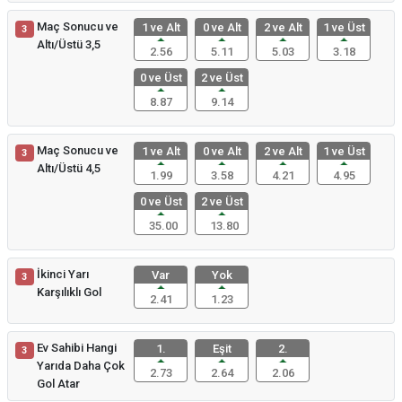
Maç Sonucu ve
1 ve Alt
0 ve Alt
2 ve Alt
1 ve Üst
3
Altı/Üstü 3,5
2.56
5.11
5.03
3.18
0 ve Üst
2 ve Üst
8.87
9.14
Maç Sonucu ve
1 ve Alt
0 ve Alt
2 ve Alt
1 ve Üst
3
Altı/Üstü 4,5
1.99
3.58
4.21
4.95
0 ve Üst
2 ve Üst
35.00
13.80
İkinci Yarı
Var
Yok
3
Karşılıklı Gol
2.41
1.23
Ev Sahibi Hangi
1.
Eşit
2.
3
Yarıda Daha Çok
2.73
2.64
2.06
Gol Atar