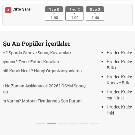
Çifte Şans
1 ve 0
1 ve 2
0 ve 2
3
1.00
1.00
1.46
Şu An Popüler İçerikler
Hradec Kralove Beşiktaş maçı şifresiz canlı yayın izle
Hradec Kralove Beşiktaş CANLI İZLE ŞİFRESİZ (Hradec Kralove
BJK)
Hradec Kralove Beşiktaş maçı şifresiz S Sport Plus izle, Hradec
Kralove BJK link
Hradec Kralove Beşiktaş ücretsiz izle, Hradec Kralove BJK maçı
canlı linki
Hradec Kralove - Beşiktaş maçı şifresiz izle canlı S Sport Plus
linki