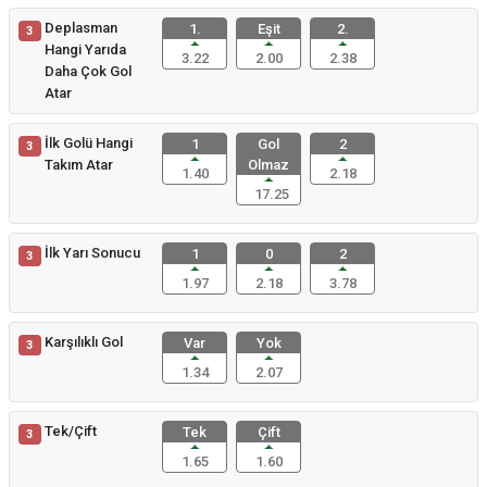
Deplasman
1.
Eşit
2.
3
Hangi Yarıda
3.22
2.00
2.38
Daha Çok Gol
Atar
İlk Golü Hangi
1
Gol
2
3
Takım Atar
Olmaz
1.40
2.18
17.25
İlk Yarı Sonucu
1
0
2
3
1.97
2.18
3.78
Karşılıklı Gol
Var
Yok
3
1.34
2.07
Tek/Çift
Tek
Çift
3
1.65
1.60