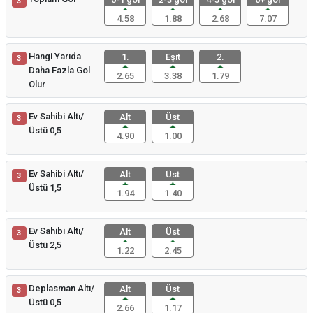
3
4.58
1.88
2.68
7.07
Hangi Yarıda
1.
Eşit
2.
3
Daha Fazla Gol
2.65
3.38
1.79
Olur
Ev Sahibi Altı/
Alt
Üst
3
Üstü 0,5
4.90
1.00
Ev Sahibi Altı/
Alt
Üst
3
Üstü 1,5
1.94
1.40
Ev Sahibi Altı/
Alt
Üst
3
Üstü 2,5
1.22
2.45
Deplasman Altı/
Alt
Üst
3
Üstü 0,5
2.66
1.17