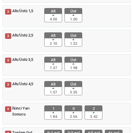
Altı/Üstü 1,5
Alt
Üst
3
4.00
1.00
Altı/Üstü 2,5
Alt
Üst
3
2.10
1.32
Altı/Üstü 3,5
Alt
Üst
3
1.37
1.98
Altı/Üstü 4,5
Alt
Üst
3
1.07
3.35
İkinci Yarı
1
0
2
3
Sonucu
1.84
2.56
3.42
Toplam Gol
0-1 gol
2-3 gol
4-5 gol
6+ gol