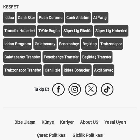
KEŞFET
iddaa
Canlı Skor
Puan Durumu
Canlı Anlatım
At Yarışı
Transfer Haberleri
TV'de Bugün
Süper Lig Fikstür
Süper Lig Haberleri
iddaa Programı
Galatasaray
Fenerbahçe
Beşiktaş
Trabzonspor
Galatasaray Transfer
Fenerbahçe Transfer
Beşiktaş Transfer
Trabzonspor Transfer
Canlı İzle
iddaa Sonuçları
Aktif Sayaç
Takip Et
Bize Ulaşın
Künye
Kariyer
About US
Yasal Uyarı
Çerez Politikası
Gizlilik Politikası