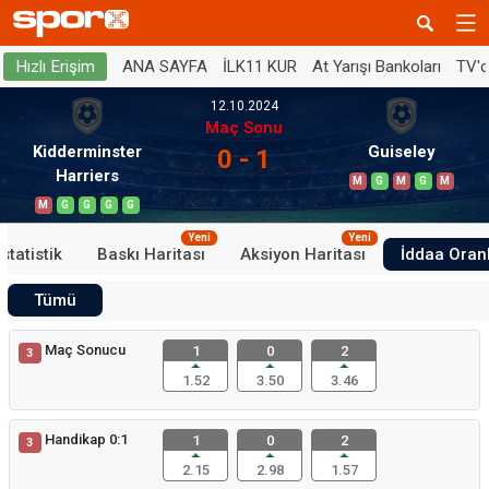
ANA SAYFA
İLK11 KUR
At Yarışı Bankoları
TV'
Hızlı Erişim
12.10.2024
Maç Sonu
Kidderminster
Guiseley
0 - 1
Harriers
M
G
M
G
M
M
G
G
G
G
Yeni
Yeni
İstatistik
Baskı Haritası
Aksiyon Haritası
İddaa Oranl
Tümü
Maç Sonucu
1
0
2
3
1.52
3.50
3.46
Handikap 0:1
1
0
2
3
2.15
2.98
1.57