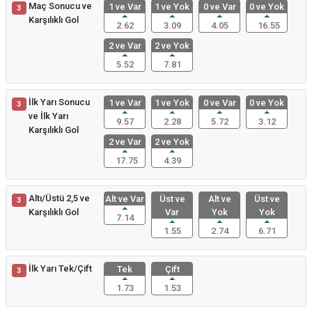
Maç Sonucu ve
1 ve Var
1 ve Yok
0 ve Var
0 ve Yok
3
Karşılıklı Gol
2.62
3.09
4.05
16.55
2 ve Var
2 ve Yok
5.52
7.81
İlk Yarı Sonucu
1 ve Var
1 ve Yok
0 ve Var
0 ve Yok
3
ve İlk Yarı
9.57
2.28
5.72
3.12
Karşılıklı Gol
2 ve Var
2 ve Yok
17.75
4.39
Altı/Üstü 2,5 ve
Alt ve Var
Üst ve
Alt ve
Üst ve
3
Karşılıklı Gol
Var
Yok
Yok
7.14
1.55
2.74
6.71
İlk Yarı Tek/Çift
Tek
Çift
3
1.73
1.53