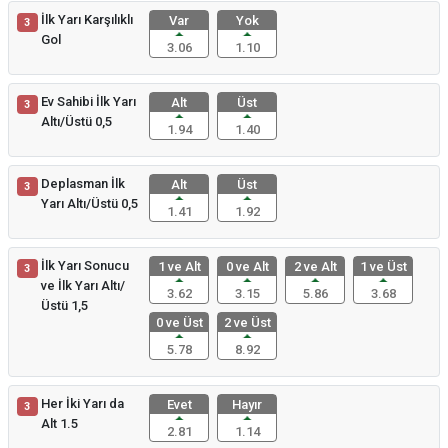
İlk Yarı Karşılıklı
Var
Yok
3
Gol
3.06
1.10
Ev Sahibi İlk Yarı
Alt
Üst
3
Altı/Üstü 0,5
1.94
1.40
Deplasman İlk
Alt
Üst
3
Yarı Altı/Üstü 0,5
1.41
1.92
İlk Yarı Sonucu
1 ve Alt
0 ve Alt
2 ve Alt
1 ve Üst
3
ve İlk Yarı Altı/
3.62
3.15
5.86
3.68
Üstü 1,5
0 ve Üst
2 ve Üst
5.78
8.92
Her İki Yarı da
Evet
Hayır
3
Alt 1.5
2.81
1.14