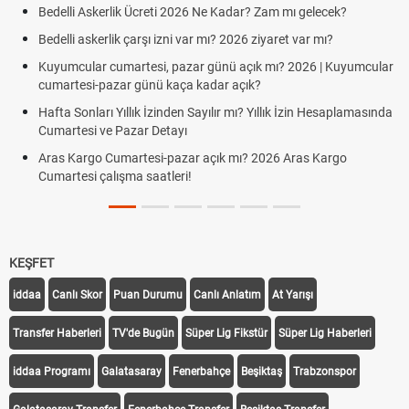
Bedelli Askerlik Ücreti 2026 Ne Kadar? Zam mı gelecek?
Bedelli askerlik çarşı izni var mı? 2026 ziyaret var mı?
Kuyumcular cumartesi, pazar günü açık mı? 2026 | Kuyumcular
cumartesi-pazar günü kaça kadar açık?
Hafta Sonları Yıllık İzinden Sayılır mı? Yıllık İzin Hesaplamasında
Cumartesi ve Pazar Detayı
Aras Kargo Cumartesi-pazar açık mı? 2026 Aras Kargo
Cumartesi çalışma saatleri!
KEŞFET
iddaa
Canlı Skor
Puan Durumu
Canlı Anlatım
At Yarışı
Transfer Haberleri
TV'de Bugün
Süper Lig Fikstür
Süper Lig Haberleri
iddaa Programı
Galatasaray
Fenerbahçe
Beşiktaş
Trabzonspor