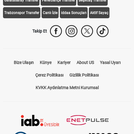
Galatasaray Transfer
Fenerbahçe Transfer
Beşiktaş Transfer
Trabzonspor Transfer
Canlı İzle
iddaa Sonuçları
Aktif Sayaç
Takip Et
Bize Ulaşın
Künye
Kariyer
About US
Yasal Uyarı
Çerez Politikası
Gizlilik Politikası
KVKK Aydınlatma Metni Kurumsal