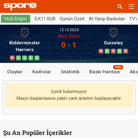
İLK11 KUR
Günün Özeti
At Yarışı Bankoları
TV'
Hızlı Erişim
12.10.2024
Maç Sonu
Kidderminster
Guiseley
0 - 1
Harriers
M
G
M
G
M
M
G
G
G
G
Yeni
Olaylar
Kadrolar
İstatistik
Baskı Haritası
Aks
İçerik bulunmuyor
Maçın başlamasına yakın canlı anlatım başlayacaktır.
Şu An Popüler İçerikler