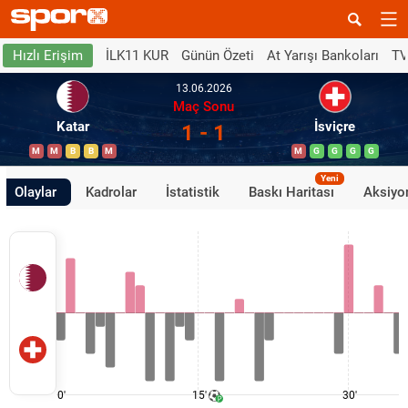
İLK11 KUR
Günün Özeti
At Yarışı Bankoları
TV
Hızlı Erişim
13.06.2026
Maç Sonu
Katar
İsviçre
1 - 1
M
M
B
B
M
M
G
G
G
G
Yeni
Olaylar
Kadrolar
İstatistik
Baskı Haritası
Aksiyon
0'
15'
30'