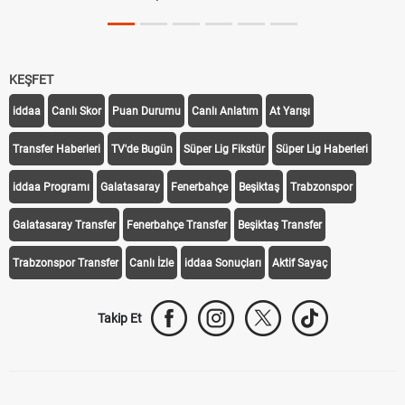
KEŞFET
iddaa
Canlı Skor
Puan Durumu
Canlı Anlatım
At Yarışı
Transfer Haberleri
TV'de Bugün
Süper Lig Fikstür
Süper Lig Haberleri
iddaa Programı
Galatasaray
Fenerbahçe
Beşiktaş
Trabzonspor
Galatasaray Transfer
Fenerbahçe Transfer
Beşiktaş Transfer
Trabzonspor Transfer
Canlı İzle
iddaa Sonuçları
Aktif Sayaç
Takip Et