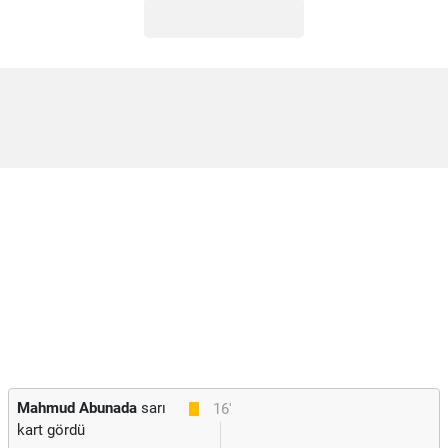
Mahmud Abunada
sarı
16'
kart gördü