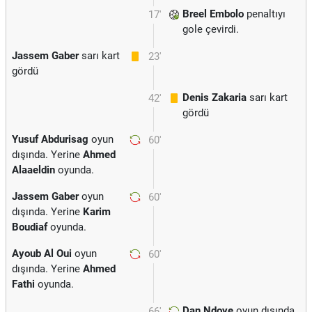
Breel Embolo
penaltıyı
17'
gole çevirdi.
Jassem Gaber
sarı kart
23'
gördü
Denis Zakaria
sarı kart
42'
gördü
Yusuf Abdurisag
oyun
60'
dışında. Yerine
Ahmed
Alaaeldin
oyunda.
Jassem Gaber
oyun
60'
dışında. Yerine
Karim
Boudiaf
oyunda.
Ayoub Al Oui
oyun
60'
dışında. Yerine
Ahmed
Fathi
oyunda.
Dan Ndoye
oyun dışında.
66'