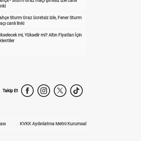
hçe - Sturm Graz maçı şifresiz izle canlı
inki
hçe Sturm Graz ücretsiz izle, Fener Sturm
çı canlı linki
ükselecek mi, Yükselir mi? Altın Fiyatları İçin
lentiler
Takip Et
kası
KVKK Aydınlatma Metni Kurumsal