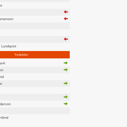
os
mmensen
 Lundqvist
Yedekler
ark
en
and
ic
rdarson
tlind