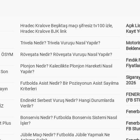
Hradec Kralove Beşiktaş maçı şifresiz tv100 izle,
Açık L
Hradec Kralove BJK link
Kayıt Y
Trivela Nedir? Trivela Vuruşu Nasıl Yapılır?
Motorin
Beklene
? ÖSYM
Röveşata Nedir? Röveşata Vuruşu Nasıl Yapılır?
Fındık 
Fiyatla
Plonjon Nedir? Kalecilikte Plonjon Hareketi Nasıl
a Son
Yapılır?
Sigaray
2026
Futbolda Asist Nedir? Bir Pozisyonun Asist Sayılma
yayın
Kriterleri
FENER
(FB S
Endirekt Serbest Vuruş Nedir? Hangi Durumlarda
İZ
Verilir?
Fenerba
Bonservis Nedir? Futbolda Bonservis Sistemi Nasıl
t Plus
İşler?
Fenerb
FB Stu
Jübile Maçı Nedir? Futbolda Jübile Yapmak Ne