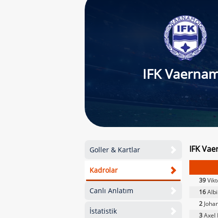
IFK Vaerna
IFK Vae
Goller & Kartlar
Kadrolar
39
Vikt
Canlı Anlatım
16
Albi
2
Joha
İstatistik
3
Axel 