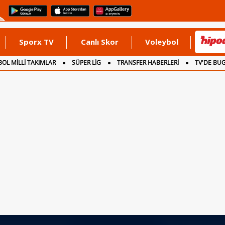
Sporx TV
Canlı Skor
Voleybol
OL MİLLİ TAKIMLAR
SÜPER LİG
TRANSFER HABERLERİ
TV'DE BU