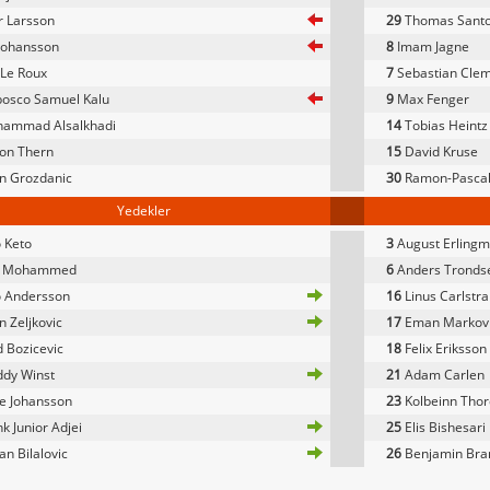
r Larsson
29
Thomas Sant
Johansson
8
Imam Jagne
Le Roux
7
Sebastian Cle
osco Samuel Kalu
9
Max Fenger
ammad Alsalkhadi
14
Tobias Heintz
on Thern
15
David Kruse
n Grozdanic
30
Ramon-Pascal
Yedekler
 Keto
3
August Erlingm
i Mohammed
6
Anders Tronds
 Andersson
16
Linus Carlstr
n Zeljkovic
17
Eman Markov
 Bozicevic
18
Felix Eriksson
dy Winst
21
Adam Carlen
e Johansson
23
Kolbeinn Tho
k Junior Adjei
25
Elis Bishesari
n Bilalovic
26
Benjamin Bran