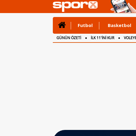
Futbol
Basketbol
GÜNÜN ÖZETİ
İLK 11'İNİ KUR
VOLEYB
CANLI ANLATIM
İNGİLTERE