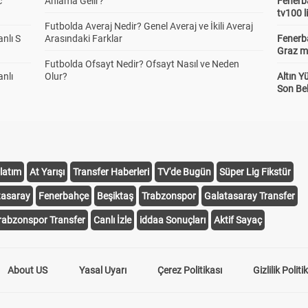
c
Anlama Gelir?
Fenerba
tv100 l
Futbolda Averaj Nedir? Genel Averaj ve İkili Averaj
anlı S
Arasındaki Farklar
Fenerba
Graz ma
Futbolda Ofsayt Nedir? Ofsayt Nasıl ve Neden
anlı
Olur?
Altın Y
Son Bek
latım
At Yarışı
Transfer Haberleri
TV'de Bugün
Süper Lig Fikstür
tasaray
Fenerbahçe
Beşiktaş
Trabzonspor
Galatasaray Transfer
rabzonspor Transfer
Canlı İzle
iddaa Sonuçları
Aktif Sayaç
About US
Yasal Uyarı
Çerez Politikası
Gizlilik Politi