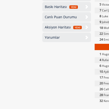
5
Victo
Baskı Haritası
YENİ
7
Carl 
8
Luke 
Canlı Puan Durumu
9
Johnb
Aksiyon Haritası
18
Moh
YENİ
22
Sim
Yorumlar
24
Emi
1
Hugo
4
Rufa
6
Hugo
10
Ajdi
17
Fred
20
Fred
26
Call
28
Fran
32
Kena