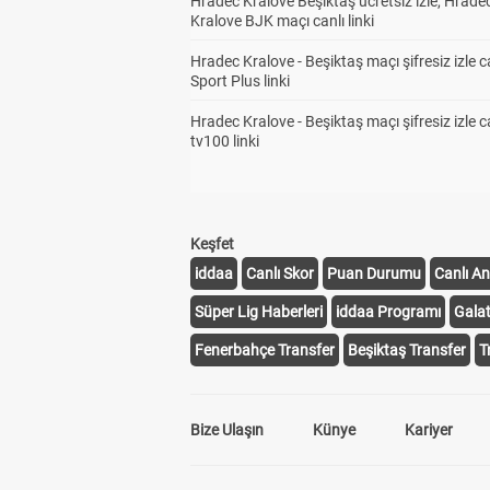
Hradec Kralove Beşiktaş ücretsiz izle, Hrade
Kralove BJK maçı canlı linki
Hradec Kralove - Beşiktaş maçı şifresiz izle c
Sport Plus linki
Hradec Kralove - Beşiktaş maçı şifresiz izle c
tv100 linki
Keşfet
iddaa
Canlı Skor
Puan Durumu
Canlı An
Süper Lig Haberleri
iddaa Programı
Gala
Fenerbahçe Transfer
Beşiktaş Transfer
T
Bize Ulaşın
Künye
Kariyer