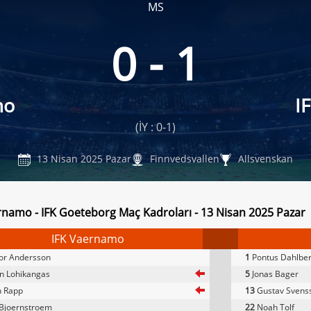
MS
0 - 1
mo
I
(İY : 0-1)
13 Nisan 2025 Pazar
Finnvedsvallen
Allsvenskan
rnamo - IFK Goeteborg Maç Kadroları - 13 Nisan 2025 Pazar
IFK Vaernamo
or Andersson
1
Pontus Dahlbe
n Lohikangas
5
Jonas Bager
n Rapp
13
Gustav Svens
Bjoernstroem
22
Noah Tolf