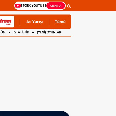
SPORX YOUTUBE
Abone Ol
At Yarışı
Tümü
GÜN
İSTATİSTİK
(YENİ) OYUNLAR