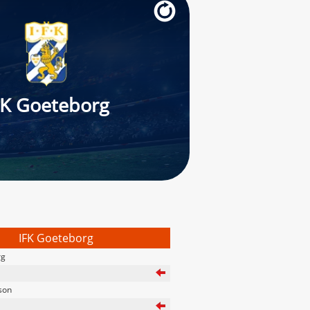
FK Goeteborg
IFK Goeteborg
rg
son