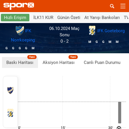
İLK11 KUR
Günün Özeti
At Yarışı Bankoları
TV
Hızlı Erişim
06.10.2024
Maç
IFK
IFK Goeteborg
Sonu
Norrkoeping
0 - 2
M
G
G
M
M
G
G
G
G
M
Yeni
Yeni
Baskı Haritası
Aksiyon Haritası
Canlı Puan Durumu
0'
15'
30'