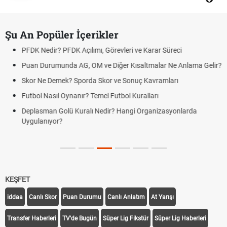
Şu An Popüler İçerikler
PFDK Nedir? PFDK Açılımı, Görevleri ve Karar Süreci
Puan Durumunda AG, OM ve Diğer Kısaltmalar Ne Anlama Gelir?
Skor Ne Demek? Sporda Skor ve Sonuç Kavramları
Futbol Nasıl Oynanır? Temel Futbol Kuralları
Deplasman Golü Kuralı Nedir? Hangi Organizasyonlarda
Uygulanıyor?
KEŞFET
iddaa
Canlı Skor
Puan Durumu
Canlı Anlatım
At Yarışı
Transfer Haberleri
TV'de Bugün
Süper Lig Fikstür
Süper Lig Haberleri