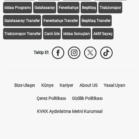
iddaa Programı
Galatasaray
Fenerbahçe
Beşiktaş
Trabzonspor
Galatasaray Transfer
Fenerbahçe Transfer
Beşiktaş Transfer
Trabzonspor Transfer
Canlı İzle
iddaa Sonuçları
Aktif Sayaç
Takip Et
Bize Ulaşın
Künye
Kariyer
About US
Yasal Uyarı
Çerez Politikası
Gizlilik Politikası
KVKK Aydınlatma Metni Kurumsal