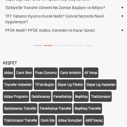
Futbol Nasıl Oynanır? Temel Futbol Kuralları
Deplasman Golü Kuralı Nedir? Hangi Organizasyonlarda
Uygulanıyor?
DGS Sonuçları Ne Zaman Açıklanacak 2026? ÖSYM Sonuç
Tarihini Duyurdu
KEŞFET
iddaa
Canlı Skor
Puan Durumu
Canlı Anlatım
At Yarışı
Transfer Haberleri
TV'de Bugün
Süper Lig Fikstür
Süper Lig Haberleri
iddaa Programı
Galatasaray
Fenerbahçe
Beşiktaş
Trabzonspor
Galatasaray Transfer
Fenerbahçe Transfer
Beşiktaş Transfer
Trabzonspor Transfer
Canlı İzle
iddaa Sonuçları
Aktif Sayaç