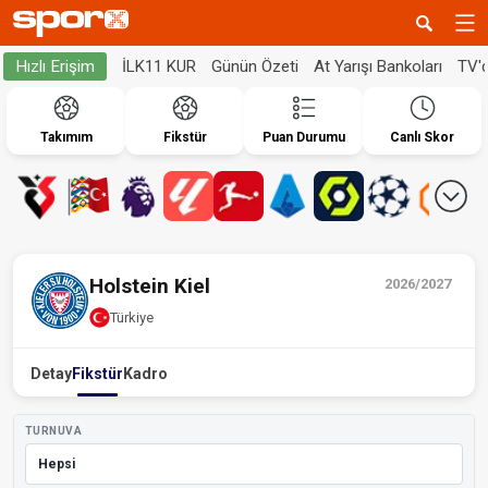
İLK11 KUR
Günün Özeti
At Yarışı Bankoları
TV'
Hızlı Erişim
Takımım
Fikstür
Puan Durumu
Canlı Skor
Holstein Kiel
2026/2027
Türkiye
Detay
Fikstür
Kadro
TURNUVA